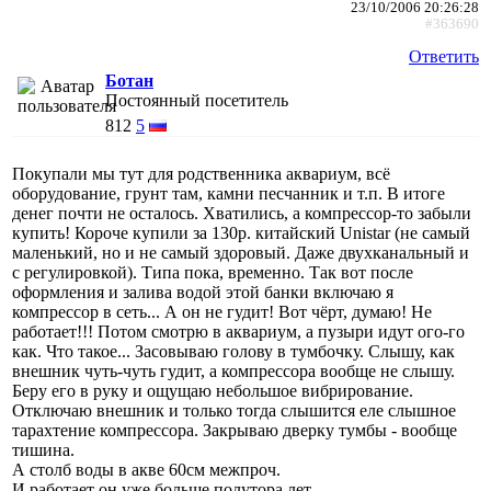
23/10/2006 20:26:28
#363690
Ответить
Ботан
Постоянный посетитель
812
5
Покупали мы тут для родственника аквариум, всё
оборудование, грунт там, камни песчанник и т.п. В итоге
денег почти не осталось. Хватились, а компрессор-то забыли
купить! Короче купили за 130р. китайский Unistar (не самый
маленький, но и не самый здоровый. Даже двухканальный и
с регулировкой). Типа пока, временно. Так вот после
оформления и залива водой этой банки включаю я
компрессор в сеть... А он не гудит! Вот чёрт, думаю! Не
работает!!! Потом смотрю в аквариум, а пузыри идут ого-го
как. Что такое... Засовываю голову в тумбочку. Слышу, как
внешник чуть-чуть гудит, а компрессора вообще не слышу.
Беру его в руку и ощущаю небольшое вибрирование.
Отключаю внешник и только тогда слышится еле слышное
тарахтение компрессора. Закрываю дверку тумбы - вообще
тишина.
А столб воды в акве 60см межпроч.
И работает он уже больше полутора лет.