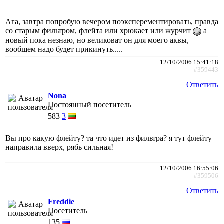
Ага, завтра попробую вечером поэксперементировать, правда
со старым фильтром, флейта или хрюкает или журчит
а
новый пока незнаю, но великоват он для моего аквы,
вообщем надо будет прикинуть.....
12/10/2006 15:41:18
#359443
Ответить
Nona
Постоянный посетитель
583
3
Вы про какую флейту? та что идет из фильтра? я тут флейту
направила вверх, рябь сильная!
12/10/2006 16:55:06
#359506
Ответить
Freddie
Посетитель
135