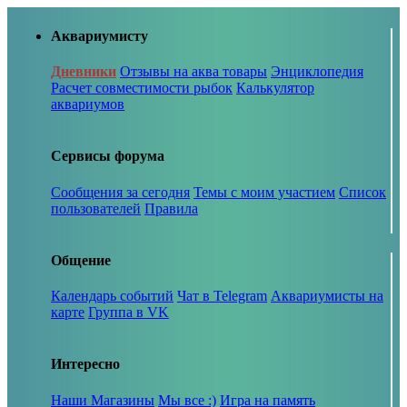
Аквариумисту
Дневники
Отзывы на аква товары
Энциклопедия
Расчет совместимости рыбок
Калькулятор
аквариумов
Сервисы форума
Сообщения за сегодня
Темы с моим участием
Список
пользователей
Правила
Общение
Календарь событий
Чат в Telegram
Аквариумисты на
карте
Группа в VK
Интересно
Наши Магазины
Мы все :)
Игра на память