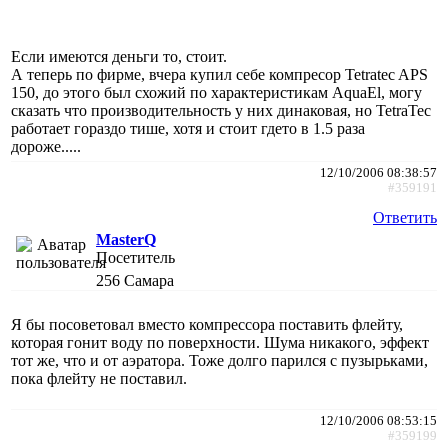
Если имеются деньги то, стоит.
А теперь по фирме, вчера купил себе компресор Tetratec APS
150, до этого был схожий по характеристикам AquaEl, могу
сказать что производительность у них динаковая, но TetraTec
работает гораздо тише, хотя и стоит гдето в 1.5 раза
дороже.....
12/10/2006 08:38:57
#359191
Ответить
MasterQ
Посетитель
256
Самара
Я бы посоветовал вместо компрессора поставить флейту,
которая гонит воду по поверхности. Шума никакого, эффект
тот же, что и от аэратора. Тоже долго парился с пузырьками,
пока флейту не поставил.
12/10/2006 08:53:15
#359199