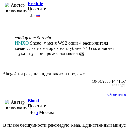
Freddie
Посетитель
135
сообщение Saracin
ИМХО
Shego, у меня WS2 один 4 распылителя
качает, два из которых на глубине >40 cм, а насчет
звука - пузыри громче лопаются
Shego? ни разу не видел таких в продаже......
10/10/2006 14:41:57
#358371
Ответить
Blood
Посетитель
146
5
Москва
В плане бесшумности рекомедую Rena. Единственный минус