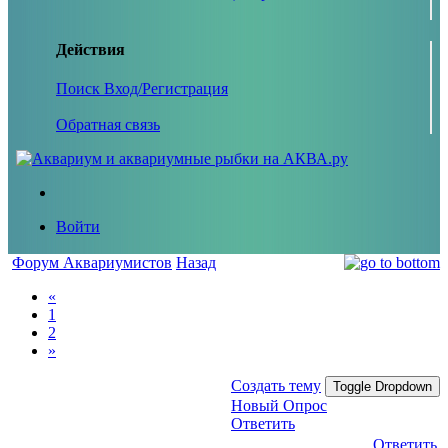
Действия
Поиск
Вход/Регистрация
Обратная связь
Войти
Форум Аквариумистов
Назад
«
1
2
»
Создать тему
Toggle Dropdown
Новый Опрос
Ответить
Ответить