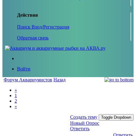
Действия
Поиск
Вход/Регистрация
Обратная связь
Войти
Форум Аквариумистов
Назад
«
1
2
»
Создать тему
Toggle Dropdown
Новый Опрос
Ответить
Ответить