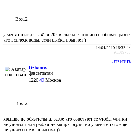
Bbs12
у меня стоят два - 45 и 20л в спальне. тишина гробовая. разве
что всплеск воды, если рыбка прыгнет )
14/04/2010 16:32:44
#1109735
Ответить
Dzhanny
Завсегдатай
1226
49
Москва
Bbs12
крышка не обязательна. разве что советуют ее чтобы улитки
не уползли или рыбки не выпрыгнули. но у меня никто еще
не уполз и не выпрыгнул ))