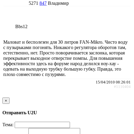
5271
847
Владимир
Bbs12
Маловат и бесполезен для 30 литров FAN-Mikro. Чисто воду
с пузырьками погонять. Никакого регулятора оборотов там,
естественно, нет. Просто поворачивается заслонка, которая
перекрывает выходное отверстие помпы. Для повышения
эффективности здесь на форуме народ делился ноу-хау -
одевать на выходную трубку большую губку. Правда, это
плохо совместимо с пузурями.
15/04/2010 08:26:01
#1110404
×
Отправить U2U
Тема: