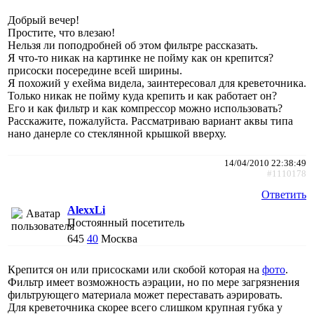
Добрый вечер!
Простите, что влезаю!
Нельзя ли поподробней об этом фильтре рассказать.
Я что-то никак на картинке не пойму как он крепится?
присоски посередине всей ширины.
Я похожий у ехейма видела, заинтересовал для креветочника.
Только никак не пойму куда крепить и как работает он?
Его и как фильтр и как компрессор можно использовать?
Расскажите, пожалуйста. Рассматриваю вариант аквы типа
нано данерле со стеклянной крышкой вверху.
14/04/2010 22:38:49
#1110178
Ответить
AlexxLi
Постоянный посетитель
645
40
Москва
Крепится он или присосками или скобой которая на
фото
.
Фильтр имеет возможность аэрации, но по мере загрязнения
фильтрующего материала может переставать аэрировать.
Для креветочника скорее всего слишком крупная губка у