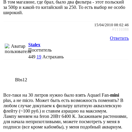
В том магазине, где брал, было два фильтра - этот польский
за 500р и какой-то китайский за 250. То есть выбор не особо
широкий.
15/04/2010 08:02:46
#1110388
Ответить
Stalex
Посетитель
449
19
Астрахань
Bbs12
Все-таки на 30 литров нужно было взять Aquael Fan-
mini
plus, а не micro. Может быть есть возможность поменять? В
любом случае докупаем к фильтру штатную акваэлевскую
флейту (~100 руб.) и ставим аэрацию на максимум.
Лампу меняем на feron 20Вт 6400 К. Засаживаем растениями,
для начала неприхотливыми, можете посмотреть у меня в
подписи (все кроме кабомбы), у меня подобный аквариум.