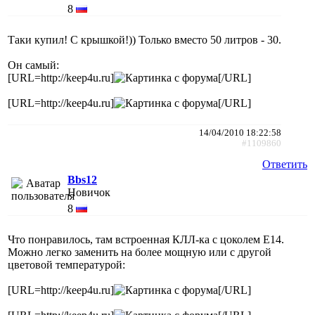
8
Таки купил! С крышкой!)) Только вместо 50 литров - 30.
Он самый:
[URL=http://keep4u.ru]
[/URL]
[URL=http://keep4u.ru]
[/URL]
14/04/2010 18:22:58
#1109860
Ответить
Bbs12
Новичок
8
Что понравилось, там встроенная КЛЛ-ка с цоколем Е14.
Можно легко заменить на более мощную или с другой
цветовой температурой:
[URL=http://keep4u.ru]
[/URL]