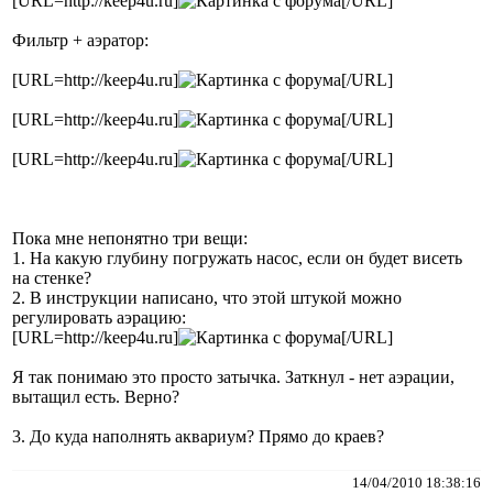
[URL=http://keep4u.ru]
[/URL]
Фильтр + аэратор:
[URL=http://keep4u.ru]
[/URL]
[URL=http://keep4u.ru]
[/URL]
[URL=http://keep4u.ru]
[/URL]
Пока мне непонятно три вещи:
1. На какую глубину погружать насос, если он будет висеть
на стенке?
2. В инструкции написано, что этой штукой можно
регулировать аэрацию:
[URL=http://keep4u.ru]
[/URL]
Я так понимаю это просто затычка. Заткнул - нет аэрации,
вытащил есть. Верно?
3. До куда наполнять аквариум? Прямо до краев?
14/04/2010 18:38:16