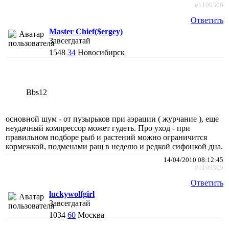
#1109306
Ответить
Master Chief($ergey)
Завсегдатай
1548
34
Новосибирск
Bbs12
основной шум - от пузырьков при аэрации ( журчание ), еще
неудачный компрессор может гудеть. Про уход - при
правильном подборе рыб и растений можно ограничится
кормежкой, подменами ращ в неделю и редкой сифонкой дна.
14/04/2010 08:12:45
#1109309
Ответить
luckywolfgirl
Завсегдатай
1034
60
Москва