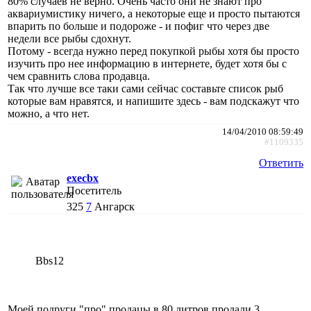
80% случаев не верно. Очень часто они не знают про
аквариумистику ничего, а некоторые еще и просто пытаются
впарить по больше и подороже - и пофиг что через две
недели все рыбы сдохнут.
Потому - всегда нужно перед покупкой рыбы хотя бы просто
изучить про нее информацию в интернете, будет хотя бы с
чем сравнить слова продавца.
Так что лучше все таки сами сейчас составьте список рыб
которые вам нравятся, и напишите здесь - вам подскажут что
можно, а что нет.
14/04/2010 08:59:49
#1109335
Ответить
execbx
Посетитель
325
7
Ангарск
Bbs12
Моей подруги "про" продацы в 80 литров продали 3