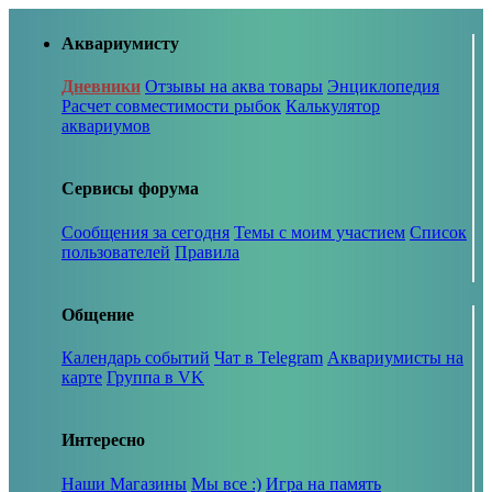
Аквариумисту
Дневники
Отзывы на аква товары
Энциклопедия
Расчет совместимости рыбок
Калькулятор
аквариумов
Сервисы форума
Сообщения за сегодня
Темы с моим участием
Список
пользователей
Правила
Общение
Календарь событий
Чат в Telegram
Аквариумисты на
карте
Группа в VK
Интересно
Наши Магазины
Мы все :)
Игра на память