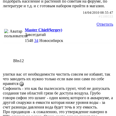
подобрать население и растений по советам на форуме, по
литературе и т.д. и с готовым набором прийти в магазин.
14/04/2010 08:55:47
#1109333
Ответить
Master Chief($ergey)
Завсегдатай
1548
34
Новосибирск
Bbs12
улитки вас от необходимости чистить совсем не избавят, так
что заводить их нужно только если вам они сами по себе
нравятся
Сифонить - это как бы пылесосить грунт, чтоб не допускать
создания там областей грязи бе доступа воздуха. Грубо
говоря сифон это шланг - один конец которого в аквариуме, а
другой снаружи в емкости которая ниже уровня воды - за
счет разницы давления вода будет течь в эту емкость.
Про продавцов - к сожалению, это утверждение наверно в