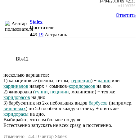
14/04/2010 09:42:33
#1109356
Ответить
Stalex
Посетитель
449
19
Астрахань
Bbs12
несколько вариантов:
1) харациновые (неоны, тетры,
тернеции
) +
данио
или
кардиналов
наверх + сомиков-
коридорасов
на дно.
2) живородка (
гуппи
,
пецилии
, молинезии) + тех же
коридорасов
на дно
3) барбусятник из 2-х небольших видов
барбусов
(например,
вишневых
) по 5-6 особей в каждую стайку + опять же
коридорасы
на дно.
Выбирайте, что вам больше по душе.
Естественно запускать не всех сразу, а постепенно.
Изменено 14.4.10 автор Stalex