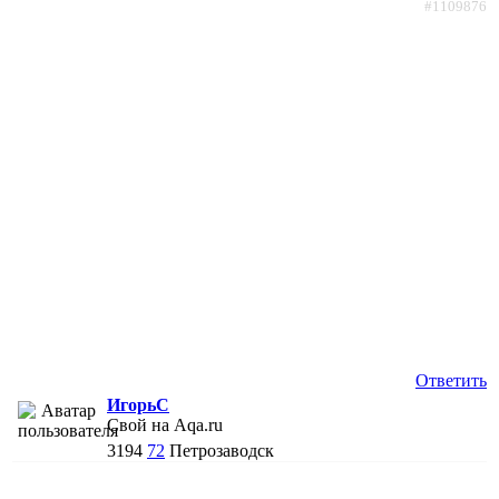
#1109876
Ответить
ИгорьC
Свой на Aqa.ru
3194
72
Петрозаводск