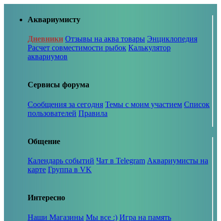
Аквариумисту
Дневники
Отзывы на аква товары
Энциклопедия
Расчет совместимости рыбок
Калькулятор
аквариумов
Сервисы форума
Сообщения за сегодня
Темы с моим участием
Список
пользователей
Правила
Общение
Календарь событий
Чат в Telegram
Аквариумисты на
карте
Группа в VK
Интересно
Наши Магазины
Мы все :)
Игра на память