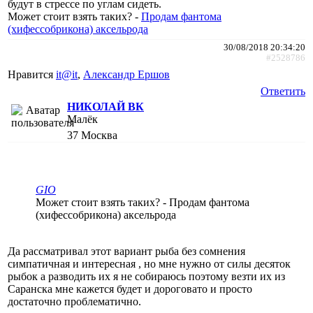
будут в стрессе по углам сидеть.
Может стоит взять таких? -
Продам фантома
(хифессобрикона) аксельрода
30/08/2018 20:34:20
#2528786
Нравится
it@it
,
Александр Ершов
Ответить
НИКОЛАЙ ВК
Малёк
37
Москва
GIO
Может стоит взять таких? - Продам фантома
(хифессобрикона) аксельрода
Да рассматривал этот вариант рыба без сомнения
симпатичная и интересная , но мне нужно от силы десяток
рыбок а разводить их я не собираюсь поэтому везти их из
Саранска мне кажется будет и дороговато и просто
достаточно проблематично.