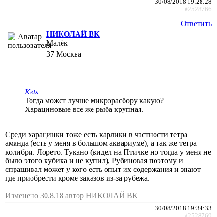
30/08/2018 19:28:28
#2528766
Ответить
НИКОЛАЙ ВК
Малёк
37
Москва
Kets
Тогда может лучше микрорасбору какую?
Харациновые все же рыба крупная.
Среди харацинки тоже есть карлики в частности тетра
аманда (есть у меня в большом аквариуме), а так же тетра
колибри, Лорето, Тукано (видел на Птичке но тогда у меня не
было этого кубика и не купил), Рубиновая поэтому и
спрашивал может у кого есть опыт их содержания и знают
где приобрести кроме заказов из-за рубежа.
Изменено 30.8.18 автор НИКОЛАЙ ВК
30/08/2018 19:34:33
#2528769