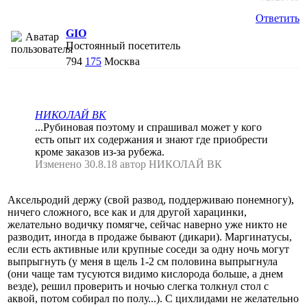
Ответить
GIO
Постоянный посетитель
794
175
Москва
НИКОЛАЙ ВК
...Рубиновая поэтому и спрашивал может у кого
есть опыт их содержания и знают где приобрести
кроме заказов из-за рубежа.
Изменено 30.8.18 автор НИКОЛАЙ ВК
Аксельродий держу (свой развод, поддерживаю понемногу),
ничего сложного, все как и для другой харацинки,
желательно водичку помягче, сейчас наверно уже никто не
разводит, иногда в продаже бывают (дикари). Маргинатусы,
если есть активные или крупные соседи за одну ночь могут
выпрыгнуть (у меня в щель 1-2 см половина выпрыгнула
(они чаще там тусуются видимо кислорода больше, а днем
везде), решил проверить и ночью слегка толкнул стол с
аквой, потом собирал по полу...). С цихлидами не желательно