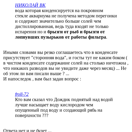
НИКОЛАЙ ВК
вода которая конденсируется на покровном
стекле аквариума не получена методом перегонки
и содержит значительно больше солей чем
дистиллированная, ведь туда входят не только
испарения но и
брызги от рыб и брызги от
лопнувших пузырьков от работы фильтра
.
Иными словами вы резко соглашаетесь что в конденсате
присутствует "сторонняя вода", и госты тут не каким боком (
в чистом конденсате содержание солей на столько ничтожна ,
что никаких разводов вы не увидите даже через месяц) ... Не
об этом ли вам писали выше ? ...
И напоследок , вам был задан вопрос :
froll-72
Кто вам сказал что Дождик поднятый над водой
лучше насыщает воду кислородом чем
опущенный под воду и создающий рябь на
поверхности ???
Ответа нет и не будет ...