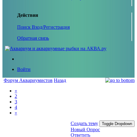
Действия
Поиск
Вход/Регистрация
Обратная связь
Войти
Форум Аквариумистов
Назад
«
2
3
4
»
Создать тему
Toggle Dropdown
Новый Опрос
Ответить