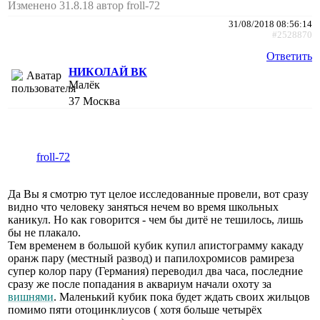
Изменено 31.8.18 автор froll-72
31/08/2018 08:56:14
#2528870
Ответить
НИКОЛАЙ ВК
Малёк
37
Москва
froll-72
Да Вы я смотрю тут целое исследованные провели, вот сразу
видно что человеку заняться нечем во время школьных
каникул. Но как говорится - чем бы дитё не тешилось, лишь
бы не плакало.
Тем временем в большой кубик купил апистограмму какаду
оранж пару (местный развод) и папилохромисов рамиреза
супер колор пару (Германия) переводил два часа, последние
сразу же после попадания в аквариум начали охоту за
вишнями
. Маленький кубик пока будет ждать своих жильцов
помимо пяти отоцинклиусов ( хотя больше четырёх