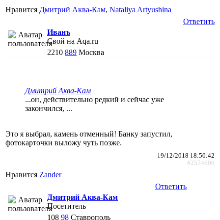
Нравится
Дмитрий Аква-Кам
,
Nataliya Artyushina
Ответить
Иванъ
Свой на Aqa.ru
2210
889
Москва
Дмитрий Аква-Кам
...он, действительно редкий и сейчас уже
закончился, ...
Это я выбрал, камень отменный! Банку запустил,
фотокарточки выложу чуть позже.
19/12/2018 18:50:42
#2574606
Нравится
Zander
Ответить
Дмитрий Аква-Кам
Посетитель
108
98
Ставрополь