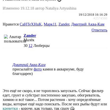
Изменено 19.12.18 автор Nataliya Artyushina
19/12/2018 16:16:29
#2574560
Нравится
CaHTeXHuK
,
Марк11
,
Zander
,
Дмитрий Аква-Кам
Ответить
Zander
Малёк
30
12
Люберцы
Дмитрий Аква-Кам
присылайте
фото
камня в аквариуме, буду
благодарен)
Это ещё не скоро, я не тороплюсь запускать. Сейчас фильтр
едет, грунт и субстрат постепенно закупаю, обогреватель,
химию и всё такое... Потом растения - хочу определённые
виды, которые ещё надо поискать. После них рыбы будут или
креветки
- короче, как только, так сразу