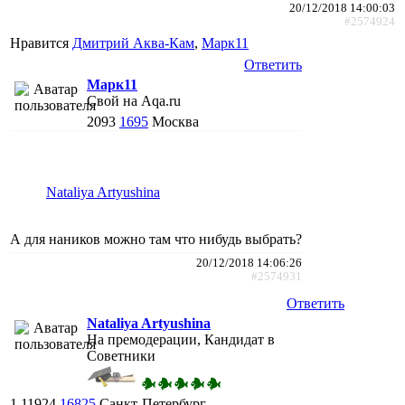
20/12/2018 14:00:03
#2574924
Нравится
Дмитрий Аква-Кам
,
Марк11
Ответить
Марк11
Свой на Aqa.ru
2093
1695
Москва
Nataliya Artyushina
А для наников можно там что нибудь выбрать?
20/12/2018 14:06:26
#2574931
Ответить
Nataliya Artyushina
На премодерации, Кандидат в
Советники
1
11924
16825
Санкт-Петербург