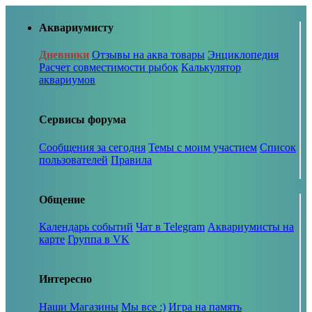
Аквариумисту
Дневники
Отзывы на аква товары
Энциклопедия
Расчет совместимости рыбок
Калькулятор
аквариумов
Сервисы форума
Сообщения за сегодня
Темы с моим участием
Список
пользователей
Правила
Общение
Календарь событий
Чат в Telegram
Аквариумисты на
карте
Группа в VK
Интересно
Наши Магазины
Мы все :)
Игра на память