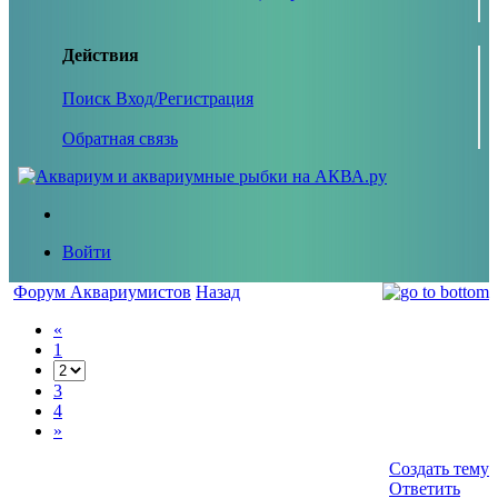
Действия
Поиск
Вход/Регистрация
Обратная связь
Войти
Форум Аквариумистов
Назад
«
1
3
4
»
Создать тему
Ответить