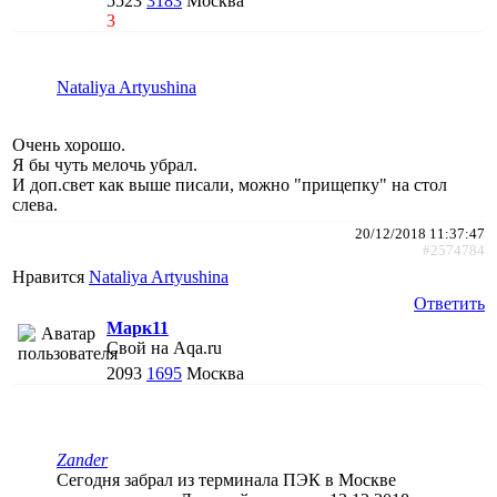
5523
3183
Москва
3
Nataliya Artyushina
Очень хорошо.
Я бы чуть мелочь убрал.
И доп.свет как выше писали, можно "прищепку" на стол
слева.
20/12/2018 11:37:47
#2574784
Нравится
Nataliya Artyushina
Ответить
Марк11
Свой на Aqa.ru
2093
1695
Москва
Zander
Сегодня забрал из терминала ПЭК в Москве