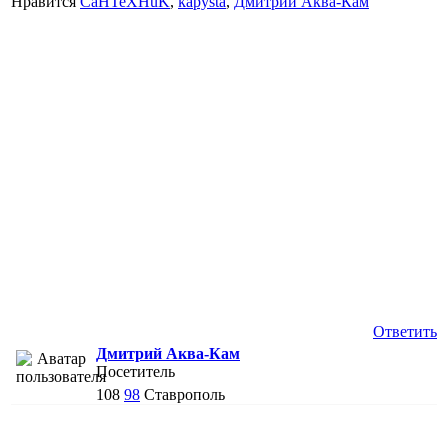
Нравится
CaHTeXHuK
,
kapysta
,
Дмитрий Аква-Кам
Ответить
Дмитрий Аква-Кам
Посетитель
108
98
Ставрополь