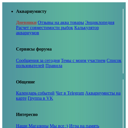
Аквариумисту
Дневники
Отзывы на аква товары
Энциклопедия
Расчет совместимости рыбок
Калькулятор
аквариумов
Сервисы форума
Сообщения за сегодня
Темы с моим участием
Список
пользователей
Правила
Общение
Календарь событий
Чат в Telegram
Аквариумисты на
карте
Группа в VK
Интересно
Наши Магазины
Мы все :)
Игра на память