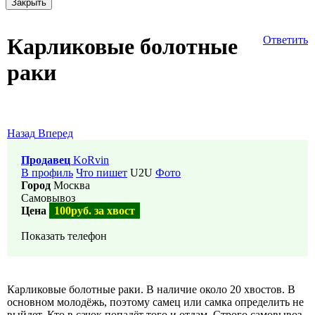
Закрыть
Карликовые болотные
Ответить
раки
Назад
Вперед
Продавец
KoRvin
В профиль
Что пишет
U2U
Фото
Город
Москва
Самовывоз
Цена
100руб. за хвост
Показать телефон
Карликовые болотные раки. В наличие около 20 хвостов. В
основном молодёжь, поэтому самец или самка определить не
выйдет. Кто в сачок попадёт того и отдам. Строго самовывоз.