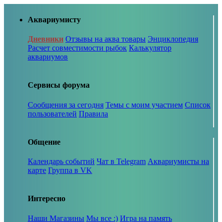
Аквариумисту
Дневники
Отзывы на аква товары
Энциклопедия
Расчет совместимости рыбок
Калькулятор
аквариумов
Сервисы форума
Сообщения за сегодня
Темы с моим участием
Список
пользователей
Правила
Общение
Календарь событий
Чат в Telegram
Аквариумисты на
карте
Группа в VK
Интересно
Наши Магазины
Мы все :)
Игра на память