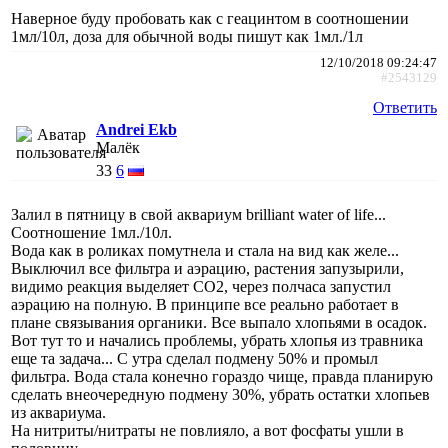
Наверное буду пробовать как с геацинтом в соотношении
1мл/10л, доза для обычной воды пишут как 1мл./1л
12/10/2018 09:24:47
#2543129
Ответить
Andrei Ekb
Малёк
33
6
Залил в пятницу в свой аквариум brilliant water of life...
Соотношение 1мл./10л.
Вода как в роликах помутнела и стала на вид как желе...
Выключил все фильтра и аэрацию, растения запузырили,
видимо реакция выделяет СО2, через полчаса запустил
аэрацию на полную. В принципе все реально работает в
плане связывания органики. Все выпало хлопьями в осадок.
Вот тут то и начались проблемы, убрать хлопья из травника
еще та задача... С утра сделал подмену 50% и промыл
фильтра. Вода стала конечно гораздо чище, правда планирую
сделать внеочередную подмену 30%, убрать остатки хлопьев
из аквариума.
На нитриты/нитраты не повлияло, а вот фосфаты ушли в