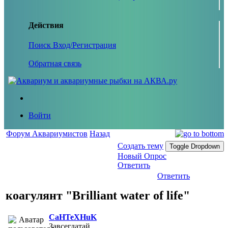
Действия
Поиск
Вход/Регистрация
Обратная связь
Войти
Форум Аквариумистов
Назад
Создать тему
Toggle Dropdown
Новый Опрос
Ответить
Ответить
коагулянт "Brilliant water of life"
CaHTeXHuK
Завсегдатай