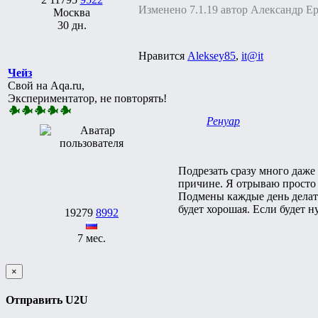
Изменено 7.1.19 автор Александр Е
Москва
30 дн.
Нравится
Aleksey85
,
it@it
Чейз
Свой на Aqa.ru,
Экспериментатор, не повторять!
Ренуар
Подрезать сразу много даже 
причине. Я отрываю просто 
Подмены каждые день делать
будет хорошая. Если будет н
19279
8992
7 мес.
×
Отправить U2U