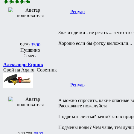
Ренуар
Значит детки - не резать ... а что это
Хорошо если бы фотку выложили...
9279
3590
Пушкино
5 мес.
Александр Ершов
Свой на Aqa.ru, Советник
Ренуар
А можно спросить, какие опасные в
Расскажите пожалуйста.
Подрезать листья? зачем? кто в прир
Подмены воды? Чем чаще, тем лучше
2
11795
9522