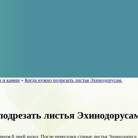
и и камни
»
Когда нужно подрезать листья Эхинодорусам.
подрезать листья Эхинодоруса
ариум 8 дней назад. После пересадки старые листья Эхинодоруса