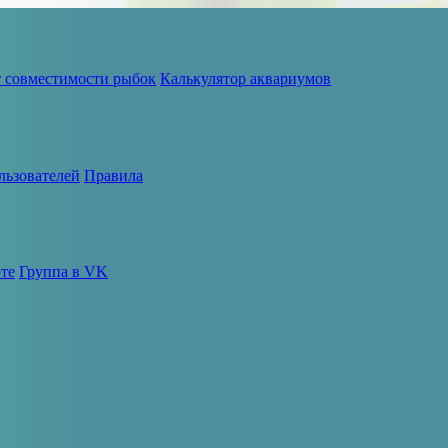
т совместимости рыбок
Калькулятор аквариумов
льзователей
Правила
те
Группа в VK