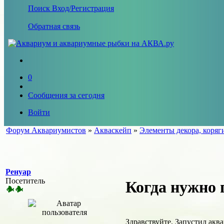
Поиск
Вход/Регистрация
Обратная связь
0
Сообщения за сегодня
Войти
Форум Аквариумистов
»
Акваскейп
»
Элементы декора, коряг
Ренуар
Посетитель
Когда нужно 
Здравствуйте. Запустил акв