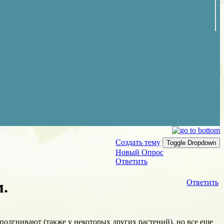
Создать тему
Toggle Dropdown
Новый Опрос
Ответить
м.
Ответить
 подгнивают (также у некоторых других растений), но все еще