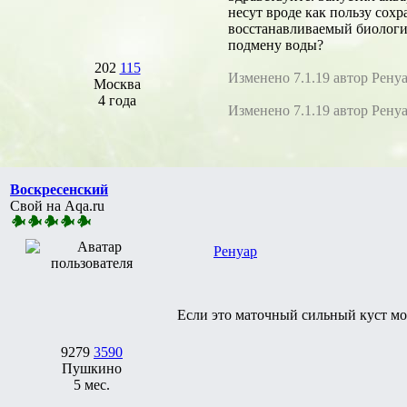
несут вроде как пользу сох
восстанавливаемый биологич
подмену воды?
202
115
Изменено 7.1.19 автор Рену
Москва
4 года
Изменено 7.1.19 автор Рену
Воскресенский
Свой на Aqa.ru
Ренуар
Если это маточный сильный куст може
9279
3590
Пушкино
5 мес.