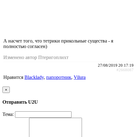
А насчет того, что тетрики прикольные существа - я
полностью согласен)
Изменено автор Птеригоплихт
27/08/2019 20:17:19
#2668087
Нравится
Blacklady
,
папоротник
,
Vilura
×
Отправить U2U
Тема: