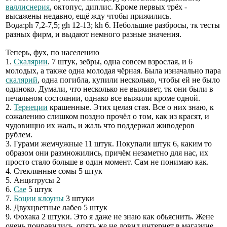
валлиснерия
, октопус, диплис. Кроме первых трёх -
высажены недавно, ещё жду чтобы прижились.
Вода:ph 7,2-7,5; gh 12-13; kh 6. Небольшие разбросы, тк тесты
разных фирм, и выдают немного разные значения.
Теперь, фух, по населению
1.
Скалярии
. 7 штук, зебры, одна совсем взрослая, и 6
молодых, а также одна молодая чёрная. Была изначально пара
скалярий
, одна погибла, купили несколько, чтобы ей не было
одиноко. Думали, что несколько не выживет, тк они были в
печальном состоянии, однако все выжили кроме одной.
2.
Тернеции
крашенные. Этих целая стая. Все о них знаю, к
сожалению слишком поздно прочёл о том, как из красят, и
чудовищно их жаль, и жаль что поддержал живодеров
рублем.
3. Гурами жемчужные 11 штук. Покупали штук 6, каким то
образом они размножились, причём незаметно для нас, их
просто стало больше в один момент. Сам не понимаю как.
4. Стеклянные сомы 5 штук
5. Анцитрусы 2
6.
Сае
5 штук
7.
Боции клоуны
3 штуки
8. Двухцветные лабео 5 штук
9. Фохака 2 штуки. Это я даже не знаю как обьяснить. Жене
очень понравились, опять же не ловил интернет в магазине,