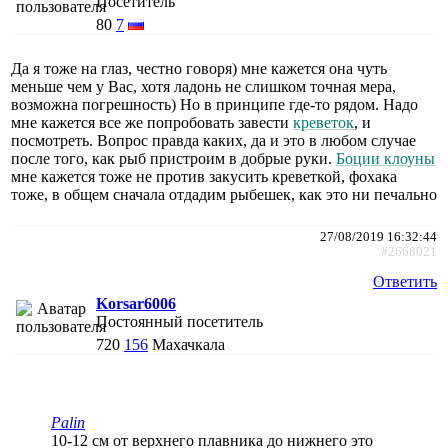
Посетитель
80
7
Да я тоже на глаз, честно говоря) мне кажется она чуть
меньше чем у Вас, хотя ладонь не слишком точная мера,
возможна погрешность) Но в принципе где-то рядом. Надо
мне кажется все же попробовать завести
креветок
, и
посмотреть. Вопрос правда каких, да и это в любом случае
после того, как рыб пристроим в добрые руки.
Боции клоуны
мне кажется тоже не против закусить креветкой, фохака
тоже, в общем сначала отдадим рыбешек, как это ни печально
27/08/2019 16:32:44
#2668021
Ответить
Korsar6006
Постоянный посетитель
720
156
Махачкала
Palin
10-12 см от верхнего плавника до нижнего это