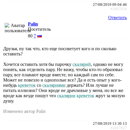
27/08/2019 09:04:46
#2667834
Ответить
Palin
Посетитель
80
7
Друзья, ну так что, кто еще посоветует кого и по сколько
оставить?
Хочется оставить хотя бы парочку
скалярий
, однако не могу
понять, как отделить пару. Не вижу, чтобы кто-то образовал
пару, все плавают вроде вместе, но каждый сам по себе.
Может не повезло и однополые все? Да и есть опыт у кого-
нибудь
креветок
со
скаляриями
держать? Или лучше не
питать иллюзии? Они вроде не драчливые у меня, но все же
вроде как везде пишут что
скалярии
креветок
жрут за милую
душу.
Изменено автор Palin
27/08/2019 13:30:13
#2667927