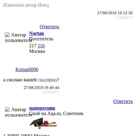
Изменено автор Инед
27/08/2019 19:12:50
#2668074
Ответить
Nortan
Посетитель
217
110
Москва
Korsar6006
а сколько вашей
скалярии
?
27/08/2019 19:49:44
#2668080
Ответить
папоротник
Свой на Aqa.ru, Советник
1
30905
19683
Москва