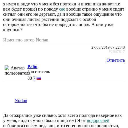
я имел в виду что у меня без протоки и внешника живут т.е
вам будет проще) по поводу
сае
вообще странно у меня сидит
ситняг они его не дергают, да и вообще такое ощущение что
они очищая листья растений подходят с особой
осторожностью что бы не повредить листья. А они у вас
крупные?
Изменено автор Nortan
27/08/2019 07:22:43
#2667817
Ответить
Palin
Посетитель
80
7
Nortan
Да отожрались уже сильно, хотя всего полгода наверное как
у меня, видать много было пищи им) Я от
водорослей
избавился совсем недавно, и то естественно не полностью,