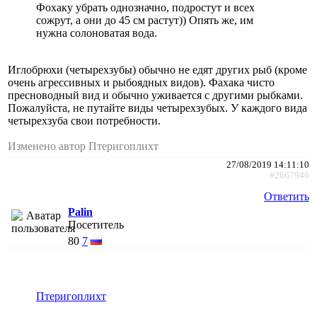
Фохаку убрать однозначно, подростут и всех
сожрут, а они до 45 см растут)) Опять же, им
нужна солоноватая вода.
Иглобрюхи (четырехзубы) обычно не едят других рыб (кроме
очень агрессивных и рыбоядных видов). Фахака чисто
пресноводный вид и обычно уживается с другими рыбками.
Пожалуйста, не путайте виды четырехзубых. У каждого вида
четырехзуба свои потребности.
Изменено автор Птеригоплихт
27/08/2019 14:11:10
#2667946
Ответить
Palin
Посетитель
80
7
Птеригоплихт