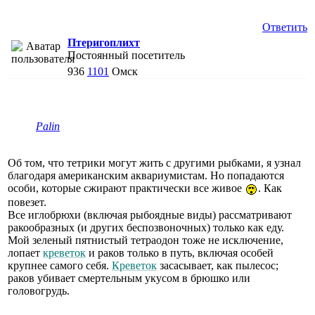
Ответить
Птеригоплихт
Постоянный посетитель
936
1101
Омск
Palin
Об том, что тетрики могут жить с другими рыбками, я узнал
благодаря американским аквариумистам. Но попадаются
особи, которые сжирают практически все живое
. Как
повезет.
Все иглобрюхи (включая рыбоядные виды) рассматривают
ракообразных (и других беспозвоночных) только как еду.
Мой зеленый пятнистый тетраодон тоже не исключение,
лопает
креветок
и раков только в путь, включая особей
крупнее самого себя.
Креветок
засасывает, как пылесос;
раков убивает смертельным укусом в брюшко или
головогрудь.