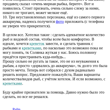
продавец сказал «очень мирная рыбка, берите». Вот и
появились. Стоит признать, очень сильно слежу за ними,
никого не трогают, может мелкие ещё.
10. Три неустановленных персонажа, ещё из самого первого
аквариума, надеюсь получится
фото
приложить (с телефона
не уверен что прикрепится).
В целом все. Хотелки такие : сделать адекватное количество
рыб и видовой состав, чтобы всем было комфортно. В
идеале, хочется
креветок
завести, и сделать травник с
рыбками и
креветками
, по насколько это возможно пока не
могу понять, тк Солянка жуткая у нас. Боюсь половину
придётся пристраивать куда-нибудь...
Прошу сильно не ругать за такое, это не из неуважения к
рыбам, а просто «дорвались до аквариума», тк долго это была
просто мечта. Теперь вот собрался с духом радикально
решить вопрос. Предложите пожалуйста, Ваши варианты
количества/видов рыб, с учётом хотелок. И если возможно, с
креветками
.
Буду крайне признателен за помощь. Давно нужно было это
сделать, но все не решался.
Palin