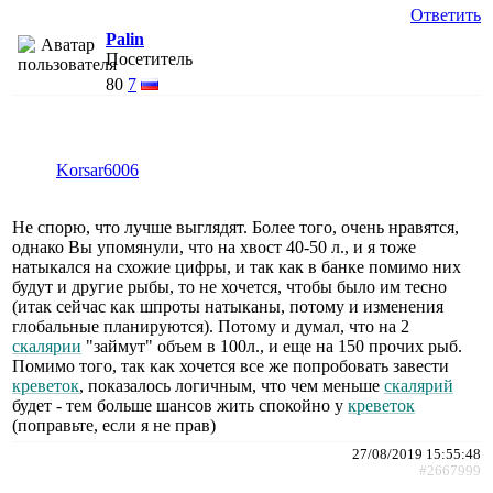
Ответить
Palin
Посетитель
80
7
Korsar6006
Не спорю, что лучше выглядят. Более того, очень нравятся,
однако Вы упомянули, что на хвост 40-50 л., и я тоже
натыкался на схожие цифры, и так как в банке помимо них
будут и другие рыбы, то не хочется, чтобы было им тесно
(итак сейчас как шпроты натыканы, потому и изменения
глобальные планируются). Потому и думал, что на 2
скалярии
"займут" объем в 100л., и еще на 150 прочих рыб.
Помимо того, так как хочется все же попробовать завести
креветок
, показалось логичным, что чем меньше
скалярий
будет - тем больше шансов жить спокойно у
креветок
(поправьте, если я не прав)
27/08/2019 15:55:48
#2667999