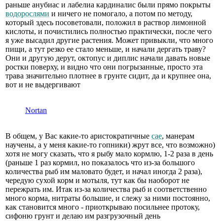
раньше анубиас и лабелиа кардиналис были прямо покрыты
водорослями
и ничего не помогало, а потом по методу,
который здесь посоветовали, положил в раствор лимонной
кислоты, и почистились полностью практически, после чего
я уже высадил другие растения. Может привыкли, что много
пищи, а тут резко ее стало меньше, и начали дергать траву?
Они и другую дерут, октопус и диплис начали давать новые
ростки поверху, и видно что они погрызанные, просто эта
трава значительно плотнее в грунте сидит, да и крупнее она,
вот и не выдергивают
Nortan
В общем, у Вас какие-то аристократичные
сае
, манерам
научены, а у меня какие-то гопники) жрут все, что возможно)
хотя не могу сказать, что я рыбу мало кормлю, 1-2 раза в день
(раньше 1 раз кормил, но показалось что из-за большого
количества рыб им маловато будет, и начал иногда 2 раза),
чередую сухой корм и мотыля, тут как бы наоборот не
пережрать им. Итак из-за количества рыб и соответственно
много корма, нитраты большие, и слежу за ними постоянно,
как становится много - приоткрываю посильнее протоку,
сифоню грунт и делаю им разгрузочный день