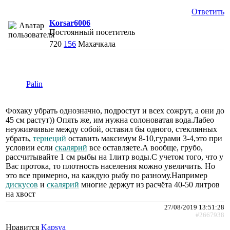
Ответить
Korsar6006
Постоянный посетитель
720
156
Махачкала
Palin
Фохаку убрать однозначно, подростут и всех сожрут, а они до
45 см растут)) Опять же, им нужна солоноватая вода.Лабео
неуживчивые между собой, оставил бы одного, стеклянных
убрать,
тернеций
оставить максимум 8-10,гурами 3-4,это при
условии если
скалярий
все оставляете.А вообще, грубо,
рассчитывайте 1 см рыбы на 1литр воды.С учетом того, что у
Вас протока, то плотность населения можно увеличить. Но
это все примерно, на каждую рыбу по разному.Например
дискусов
и
скалярий
многие держут из расчёта 40-50 литров
на хвост
27/08/2019 13:51:28
#2667938
Нравится
Kapsya