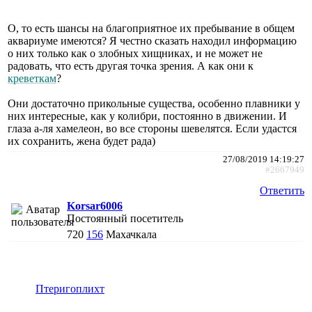
О, то есть шансы на благоприятное их пребывание в общем
аквариуме имеются? Я честно сказать находил информацию
о них только как о злобных хищниках, и не может не
радовать, что есть другая точка зрения. А как они к
креветкам
?
Они достаточно прикольные существа, особенно плавники у
них интересные, как у колибри, постоянно в движении. И
глаза а-ля хамелеон, во все стороны шевелятся. Если удастся
их сохранить, жена будет рада)
27/08/2019 14:19:27
#2667949
Ответить
Korsar6006
Постоянный посетитель
720
156
Махачкала
Птеригоплихт