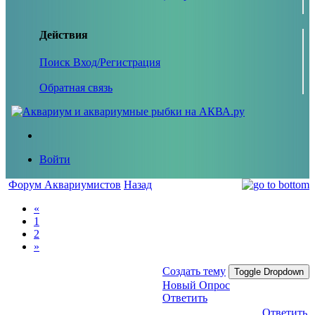
Действия
Поиск
Вход/Регистрация
Обратная связь
Войти
Форум Аквариумистов
Назад
«
1
2
»
Создать тему
Toggle Dropdown
Новый Опрос
Ответить
Ответить