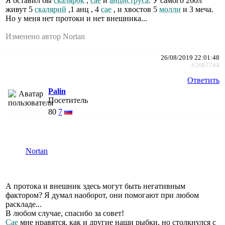
Я оставил бы
скалярок
,
сае
и
анциструса
. У самого 260л
живут 5
скалярий
,1 анц , 4
сае
, и хвостов 5
молли
и 3 меча.
Но у меня нет протоки и нет внешника...
Изменено автор Nortan
26/08/2019 22:01:48
#2667744
Ответить
Palin
Посетитель
80
7
Nortan
А протока и внешник здесь могут быть негативным
фактором? Я думал наоборот, они помогают при любом
раскладе...
В любом случае, спасибо за совет!
Сае
мне нравятся, как и другие наши рыбки, но столкнулся с