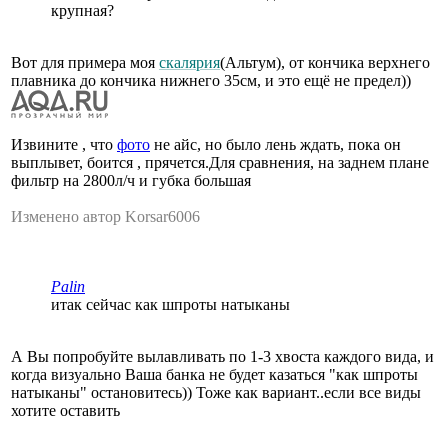
крупная?
Вот для примера моя
скалярия
(Альтум), от кончика верхнего
плавника до кончика нижнего 35см, и это ещё не предел))
Извините , что
фото
не айс, но было лень ждать, пока он
выплывет, боится , прячется.Для сравнения, на заднем плане
фильтр на 2800л/ч и губка большая
Изменено автор Korsar6006
Palin
итак сейчас как шпроты натыканы
А Вы попробуйте вылавливать по 1-3 хвоста каждого вида, и
когда визуально Ваша банка не будет казаться "как шпроты
натыканы" остановитесь)) Тоже как вариант..если все виды
хотите оставить