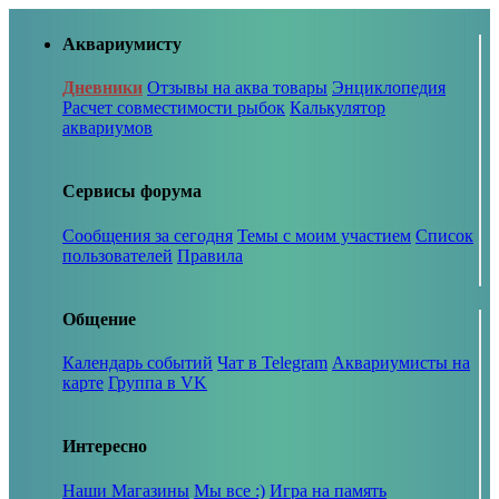
Аквариумисту
Дневники
Отзывы на аква товары
Энциклопедия
Расчет совместимости рыбок
Калькулятор
аквариумов
Сервисы форума
Сообщения за сегодня
Темы с моим участием
Список
пользователей
Правила
Общение
Календарь событий
Чат в Telegram
Аквариумисты на
карте
Группа в VK
Интересно
Наши Магазины
Мы все :)
Игра на память