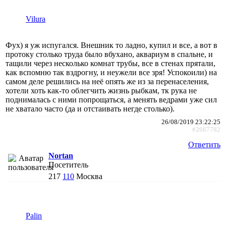
Vilura
Фух) я уж испугался. Внешник то ладно, купил и все, а вот в
протоку столько труда было вбухано, аквариум в спальне, и
тащили через несколько комнат трубы, все в стенах прятали,
как вспомню так вздрогну, и неужели все зря! Успокоили) на
самом деле решились на неё опять же из за перенаселения,
хотели хоть как-то облегчить жизнь рыбкам, тк рука не
поднималась с ними попрощаться, а менять ведрами уже сил
не хватало часто (да и отстаивать негде столько).
26/08/2019 23:22:25
#2667782
Ответить
Nortan
Посетитель
217
110
Москва
Palin