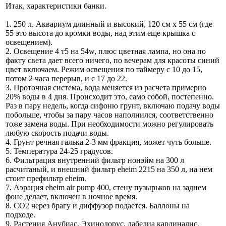
Итак, характеристики банки.
1. 250 л. Аквариум длинный и высокий, 120 см х 55 см (где
55 это высота до кромки воды, над этим еще крышка с
освещением).
2. Освещение 4 т5 на 54w, плюс цветная лампа, но она по
факту света дает всего ничего, по вечерам для красоты синий
цвет включаем. Режим освещения по таймеру с 10 до 15,
потом 2 часа перерыв, и с 17 до 22.
3. Проточная система, вода меняется из расчета примерно
20% воды в 4 дня. Происходит это, само собой, постепенно.
Раз в пару недель, когда сифоню грунт, включаю подачу воды
побольше, чтобы за пару часов наполнился, соответственно
тоже замена воды. При необходимости можно регулировать
любую скорость подачи воды.
4. Грунт речная галька 2-3 мм фракция, может чуть больше.
5. Температура 24-25 градусов.
6. Фильтрация внутренний фильтр нонэйм на 300 л
расчитаный, и внешний фильтр eheim 2215 на 350 л, на нем
стоит префильтр eheim.
7. Аэрация eheim air pump 400, стену пузырьков на заднем
фоне делает, включен в ночное время.
8. CO2 через брагу и диффузор подается. Баллоны на
подходе.
9. Растения Анубиас, Эхинодорус, лабелиа кардиналис,