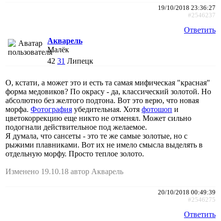
19/10/2018 23:36:27
#2546237
Ответить
Акварель
Малёк
42
31
Липецк
О, кстати, а может это и есть та самая мифическая "красная"
форма медовиков? По окрасу - да, классический золотой. Но
абсолютно без желтого подтона. Вот это верю, что новая
морфа.
Фотография
убедительная. Хотя
фотошоп
и
цветокоррекцию еще никто не отменял. Может сильно
подогнали действительное под желаемое.
Я думала, что сансеты - это те же самые золотые, но с
рыжими плавниками. Вот их не имело смысла выделять в
отдельную морфу. Просто теплое золото.
Изменено 19.10.18 автор Акварель
20/10/2018 00:49:39
#2546275
Ответить