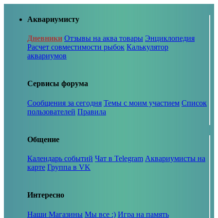
Аквариумисту
Дневники
Отзывы на аква товары
Энциклопедия
Расчет совместимости рыбок
Калькулятор
аквариумов
Сервисы форума
Сообщения за сегодня
Темы с моим участием
Список
пользователей
Правила
Общение
Календарь событий
Чат в Telegram
Аквариумисты на
карте
Группа в VK
Интересно
Наши Магазины
Мы все :)
Игра на память