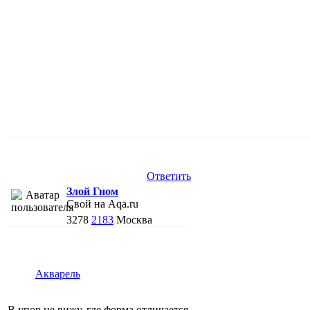
Ответить
Злой Гном
Свой на Aqa.ru
3278
2183
Москва
Акварель
В упор не вижу, где форма отличается.