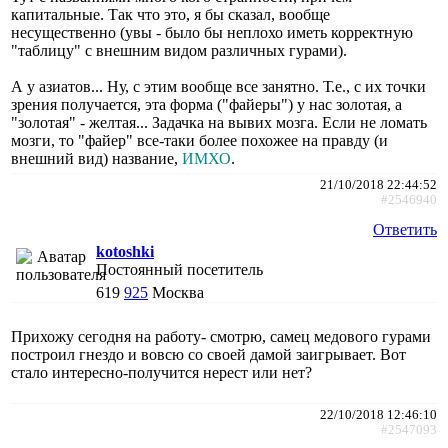
капитальные. Так что это, я бы сказал, вообще
несущественно (увы - было бы неплохо иметь корректную
"таблицу" с внешним видом различных гурами).
А у азиатов... Ну, с этим вообще все занятно. Т.е., с их точки
зрения получается, эта форма ("файеры") у нас золотая, а
"золотая" - желтая... Задачка на вывих мозга. Если не ломать
мозги, то "файер" все-таки более похожее на правду (и
внешний вид) название,
ИМХО
.
21/10/2018 22:44:52
#2546940
Ответить
kotoshki
Постоянный посетитель
619
925
Москва
Прихожу сегодня на работу- смотрю, самец медового гурами
построил гнездо и вовсю со своей дамой заигрывает. Вот
стало интересно-получится нерест или нет?
22/10/2018 12:46:10
#2547093