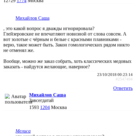
12729
1774
Москва
Михайлов Саша
, это какой вопрос я дважды игнорировала?
Глейзеровские не впечатляют новизной от слова совсем. А
вот золотые с чёрным и белые с красными плавниками -
верю, такое может быть. Закон гомологических рядом никто
не отменял же.
Вообще, можно же заказ собрать, хоть классических медовых
заказать - найдутся желающие, наверное?
23/10/2018 00:23:14
#2547494
Ответить
Михайлов Саша
Завсегдатай
1593
1204
Москва
Мелиса