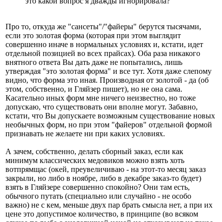
это какой вопрос я дважды игнорировала?
Про то, откуда же "сансеты"/"файеры" берутся тысячами,
если это золотая форма (которая при этом выглядит
совершенно иначе в нормальных условиях и, кстати, идет
отдельной позицией во всех прайсах). Оба раза никакого
внятного ответа Вы дать даже не попытались, лишь
утверждая "это золотая форма" и все тут. Хотя даже слепому
видно, что форма это иная. Производная от золотой - да (об
этом, собственно, и Гляйзер пишет), но не она сама.
Касательно иных форм мне ничего неизвестно, но тоже
допускаю, что существовать они вполне могут. Забавно,
кстати, что Вы допускаете возможным существование новых
необычных форм, но при этом "файеров" отдельной формой
признавать не желаете ни при каких условиях.
А зачем, собственно, делать сборный заказ, если как
минимум классических медовиков можно взять хоть
вотпрямщас (окей, преувеличиваю - на этот-то месяц заказ
закрыли, но либо в ноябре, либо в декабре заказ-то будет)
взять в Гляйзере совершенно спокойно? Они там есть,
обычного путать (специально или случайно - не особо
важно) не с кем, меньше двух пар брать смысла нет, а при их
цене это допустимое количество, в принципе (во всяком