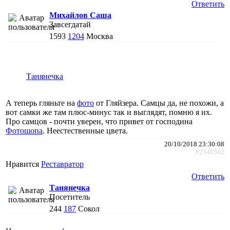
Ответить
Михайлов Саша
Завсегдатай
1593
1204
Москва
Танянечка
А теперь гляньте на
фото
от Гляйзера. Самцы да, не похожи, а
вот самки же там плюс-минус так и выглядят, помню я их.
Про самцов - почти уверен, что привет от господина
Фотошопа
. Неестественные цвета.
20/10/2018 23:30:08
#2546562
Нравится
Реставратор
Ответить
Танянечка
Посетитель
244
187
Сокол