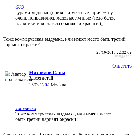
GIO
гурами медовые (привоз и местные, причем ну
очень понравились медовые лунные (тело белое,
плавники и верх тела оранжево красные)),
Тоже коммерческая выдумка, или имеет место быть третий
вариант окраски?
20/10/2018 22:32:02
#2546539
Ответить
Михайлов Саша
Завсегдатай
1593
1204
Москва
Танянечка
Тоже коммерческая выдумка, или имеет место
быть третий вариант окраски?
Сложно сказать. Видеть надо эту рыбу, а тут, чувствую, даже