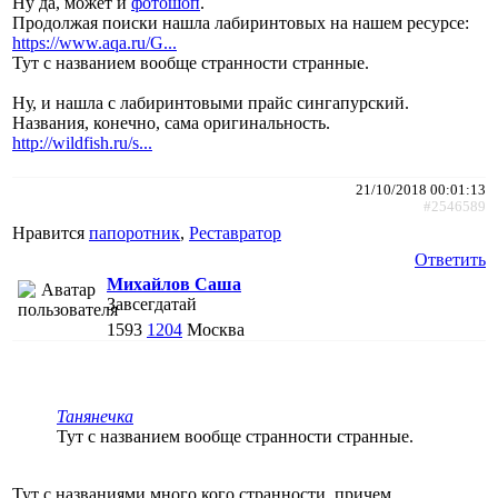
Ну да, может и
фотошоп
.
Продолжая поиски нашла лабиринтовых на нашем ресурсе:
https://www.aqa.ru/G...
Тут с названием вообще странности странные.
Ну, и нашла с лабиринтовыми прайс сингапурский.
Названия, конечно, сама оригинальность.
http://wildfish.ru/s...
21/10/2018 00:01:13
#2546589
Нравится
папоротник
,
Реставратор
Ответить
Михайлов Саша
Завсегдатай
1593
1204
Москва
Танянечка
Тут с названием вообще странности странные.
Тут с названиями много кого странности, причем