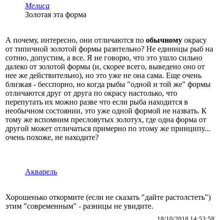
Мелиса
Золотая эта форма
А почему, интересно, они отличаются по
обычному
окрасу
от типичной золотой формы разительно? Не единицы рыб на
сотню, допустим, а все. Я не говорю, что это ушло сильно
далеко от золотой формы (и, скорее всего, выведено оно от
нее же действительно), но это уже не она сама. Еще очень
близкая - бесспорно, но когда рыбы "одной и той же" формы
отличаются друг от друга по окрасу настолько, что
перепутать их можно разве что если рыба находится в
необычном состоянии, это уже одной формой не назвать. К
тому же вспомним пресловутых золотух, где одна форма от
другой может отличаться примерно по этому же принципу...
очень похоже, не находите?
Акварель
Хорошенько откормите (если не сказать "дайте растолстеть")
этим "современным" - разницы не увидите.
18/10/2018 14:53:58