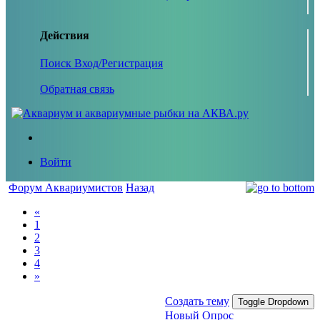
Действия
Поиск
Вход/Регистрация
Обратная связь
Войти
Форум Аквариумистов
Назад
«
1
2
3
4
»
Создать тему
Toggle Dropdown
Новый Опрос