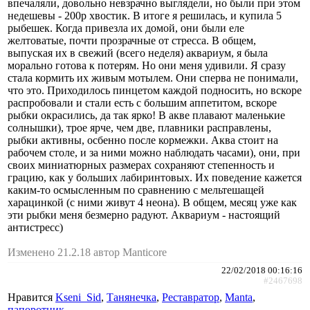
впечаляли, довольно невзрачно выглядели, но были при этом
недешевы - 200р хвостик. В итоге я решилась, и купила 5
рыбешек. Когда привезла их домой, они были еле
желтоватые, почти прозрачные от стресса. В общем,
выпуская их в свежий (всего неделя) аквариум, я была
морально готова к потерям. Но они меня удивили. Я сразу
стала кормить их живым мотылем. Они сперва не понимали,
что это. Приходилось пинцетом каждой подносить, но вскоре
распробовали и стали есть с большим аппетитом, вскоре
рыбки окрасились, да так ярко! В акве плавают маленькие
солнышки), трое ярче, чем две, плавники расправлены,
рыбки активны, осбенно после кормежки. Аква стоит на
рабочем столе, и за ними можно наблюдать часами), они, при
своих миниатюрных размерах сохраняют степенность и
грацию, как у больших лабиринтовых. Их поведение кажется
каким-то осмысленным по сравнению с мельтешащей
харацинкой (с ними живут 4 неона). В общем, месяц уже как
эти рыбки меня безмерно радуют. Аквариум - настоящий
антистресс)
Изменено 21.2.18 автор Manticore
22/02/2018 00:16:16
#2467698
Нравится
Kseni_Sid
,
Танянечка
,
Реставратор
,
Manta
,
папоротник