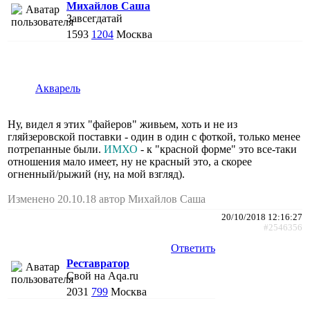
Михайлов Саша
Завсегдатай
1593
1204
Москва
Акварель
Ну, видел я этих "файеров" живьем, хоть и не из
гляйзеровской поставки - один в один с фоткой, только менее
потрепанные были.
ИМХО
- к "красной форме" это все-таки
отношения мало имеет, ну не красный это, а скорее
огненный/рыжий (ну, на мой взгляд).
Изменено 20.10.18 автор Михайлов Саша
20/10/2018 12:16:27
#2546356
Ответить
Реставратор
Свой на Aqa.ru
2031
799
Москва