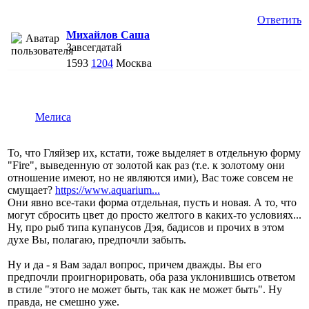
Ответить
Михайлов Саша
Завсегдатай
1593
1204
Москва
Мелиса
То, что Гляйзер их, кстати, тоже выделяет в отдельную форму
"Fire", выведенную от золотой как раз (т.е. к золотому они
отношение имеют, но не являются ими), Вас тоже совсем не
смущает?
https://www.aquarium...
Они явно все-таки форма отдельная, пусть и новая. А то, что
могут сбросить цвет до просто желтого в каких-то условиях...
Ну, про рыб типа купанусов Дэя, бадисов и прочих в этом
духе Вы, полагаю, предпочли забыть.
Ну и да - я Вам задал вопрос, причем дважды. Вы его
предпочли проигнорировать, оба раза уклонившись ответом
в стиле "этого не может быть, так как не может быть". Ну
правда, не смешно уже.