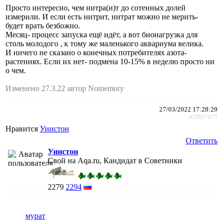
Просто интересно, чем нитра(и)т до сотенных долей
измерили. И если есть нитрит, нитрат можно не мерить-
будет врать безбожно.
Месяц- процесс запуска ещё идёт, а вот бионагрузка для
столь молодого , к тому же маленького аквариума велика.
И ничего не сказано о конечных потребителях азота-
растениях. Если их нет- подмена 10-15% в неделю просто ни
о чем.
Изменено 27.3.22 автор Nomemory
27/03/2022 17:28:29
#2997475
Нравится
Уинстон
Ответить
Уинстон
Свой на Aqa.ru, Кандидат в Советники
2279
2294
мурат