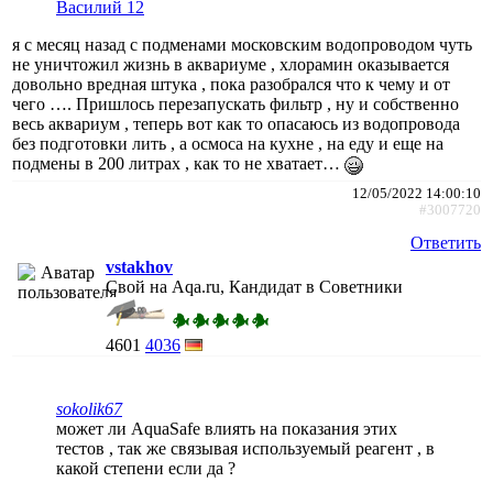
Василий 12
я с месяц назад с подменами московским водопроводом чуть
не уничтожил жизнь в аквариуме , хлорамин оказывается
довольно вредная штука , пока разобрался что к чему и от
чего …. Пришлось перезапускать фильтр , ну и собственно
весь аквариум , теперь вот как то опасаюсь из водопровода
без подготовки лить , а осмоса на кухне , на еду и еще на
подмены в 200 литрах , как то не хватает…
12/05/2022 14:00:10
#3007720
Ответить
vstakhov
Свой на Aqa.ru, Кандидат в Советники
4601
4036
sokolik67
может ли AquaSafe влиять на показания этих
тестов , так же связывая используемый реагент , в
какой степени если да ?