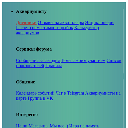
Аквариумисту
Дневники
Отзывы на аква товары
Энциклопедия
Расчет совместимости рыбок
Калькулятор
аквариумов
Сервисы форума
Сообщения за сегодня
Темы с моим участием
Список
пользователей
Правила
Общение
Календарь событий
Чат в Telegram
Аквариумисты на
карте
Группа в VK
Интересно
Наши Магазины
Мы все :)
Игра на память