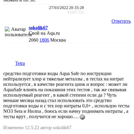
27/03/2022 20:35:28
#2997526
Ответить
sokolik67
Свой на Aqa.ru
2060
1806
Москва
Tetra
средство подготовки воды Aqua Safe по инструкции
нейтрализует хлор и тяжелые металлы , в тестах на нитрат
используется , в качестве реагента цинк и вопрос : может ли
AquaSafe влиять на показания этих тестов , так же связывая
используемый реагент , в какой степени если да ? Чуть
меньше месяца назад стал использовать это средство
подготовки воды и с тех пор нитраты 0,0+ , использую тесты
NO3 Sera и Нилпа , боюсь если начну поднимать нитраты , а
тесты врут , получится не хорошо….
Изменено 12.5.22 автор sokolik67