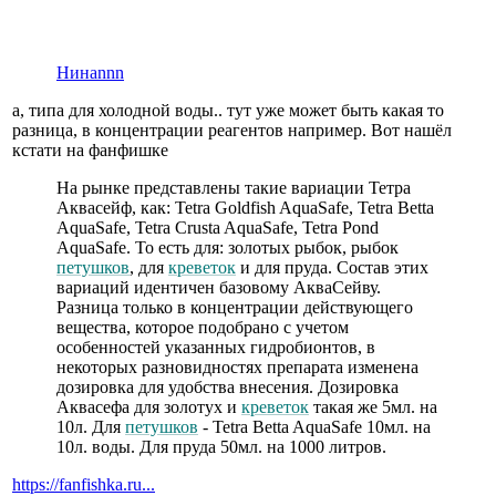
Нинаnnn
а, типа для холодной воды.. тут уже может быть какая то
разница, в концентрации реагентов например. Вот нашёл
кстати на фанфишке
На рынке представлены такие вариации Тетра
Аквасейф, как: Tetra Goldfish AquaSafe, Tetra Betta
AquaSafe, Tetra Crusta AquaSafe, Tetra Pond
AquaSafe. То есть для: золотых рыбок, рыбок
петушков
, для
креветок
и для пруда. Состав этих
вариаций идентичен базовому АкваСейву.
Разница только в концентрации действующего
вещества, которое подобрано с учетом
особенностей указанных гидробионтов, в
некоторых разновидностях препарата изменена
дозировка для удобства внесения. Дозировка
Аквасефа для золотух и
креветок
такая же 5мл. на
10л. Для
петушков
- Tetra Betta AquaSafe 10мл. на
10л. воды. Для пруда 50мл. на 1000 литров.
https://fanfishka.ru...