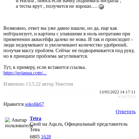
и Нилпа , боюсь если начну поднимать нитраты ,
а тесты врут , получится не хорошо….
Возможно, ответ вы уже давно нашли, но да, еще как
нейтрализует, и картина с упавшими в ноль нитратами при
применении аквасейфа далеко не нова. И так и происходит -
люди недоумевают и увеличивают количество удобрений,
получая массу проблем. Сейчас не подворачивается под руку,
но в принципе проблема загугливается.
Тут, к примеру, если вставится ссылка.
https://uviaqua.com/...
Изменено 13.5.22 автор Уинстон
13/05/2022 14:17:11
#3007959
Нравится
sokolik67
Ответить
Tetra
Свой на Aqa.ru, Официальный представитель
Tetra
6805
1628