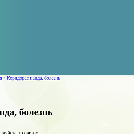
я
»
Коридорас панда, болезнь
нда, болезнь
алуйста, с советом.