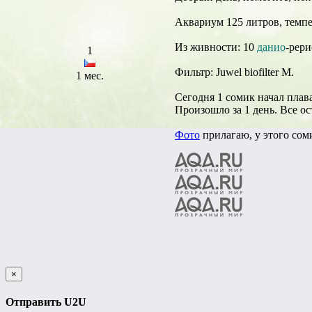
Аквариум 125 литров, темпер
Из живности: 10
данио
-рери
1
Фильтр: Juwel biofilter M.
1 мес.
Сегодня 1 сомик начал плав
Произошло за 1 день. Все о
Фото
прилагаю, у этого сом
×
Отправить U2U