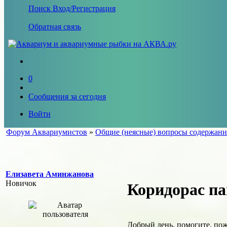
Поиск
Вход/Регистрация
Обратная связь
0
Сообщения за сегодня
Войти
Форум Аквариумистов
»
Общие (неясные) вопросы содержани
Елизавета Аминжанова
Новичок
Коридорас па
Добрый день, помогите, пож