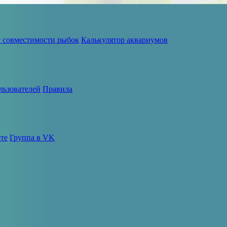
т совместимости рыбок
Калькулятор аквариумов
льзователей
Правила
те
Группа в VK