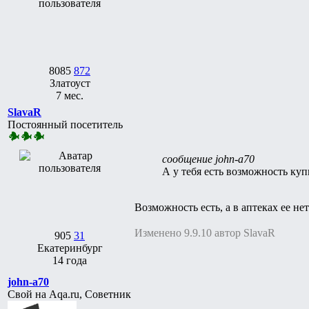
8085
872
Златоуст
7 мес.
SlavaR
Постоянный посетитель
сообщение john-a70
А у тебя есть возможность ку
Возможность есть, а в аптеках ее не
Изменено 9.9.10 автор SlavaR
905
31
Екатеринбург
14 года
john-a70
Свой на Aqa.ru, Советник