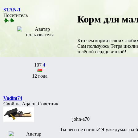
STAN-1
Посетитель
Корм для мал
Кто чем кормит своих любим
Сам пользуюсь Тетра цихлид
зелёной сердцевинкой!
107
4
12 года
Vadim74
Свой на Aqa.ru, Советник
john-a70
Ты чего не спишь? Я уже думал ты ба