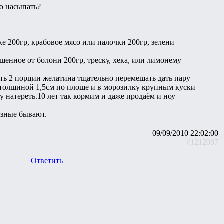
ко насыпать?
 200гр, крабовое мясо или палочки 200гр, зелени
енное от болони 200гр, треску, хека, или лимонему
ить 2 порции желатина тщательно перемешать дать пару
 толщиной 1,5см по площе и в морозилку крупным куски
у натереть.10 лет так кормим и даже продаём и ноу
азные бывают.
09/09/2010 22:02:00
#1212087
Ответить