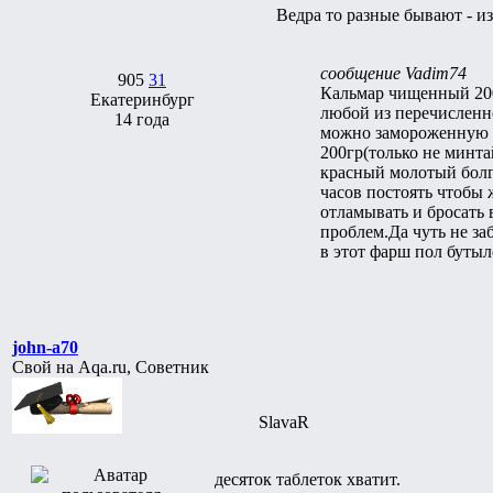
Ведра то разные бывают - и
сообщение Vadim74
905
31
Кальмар чищенный 200
Екатеринбург
любой из перечисленно
14 года
можно замороженную с
200гр(только не минта
красный молотый болга
часов постоять чтобы
отламывать и бросать 
проблем.Да чуть не з
в этот фарш пол буты
john-a70
Свой на Aqa.ru, Советник
SlavaR
десяток таблеток хватит.