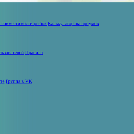
т совместимости рыбок
Калькулятор аквариумов
льзователей
Правила
те
Группа в VK