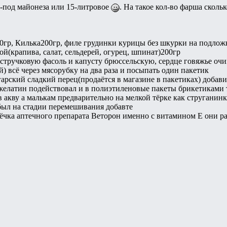
з-под майонеза или 15-литровое
. На такое кол-во фарша сколь
гр, Килька200гр, филе грудинки курицы без шкурки на подложке
й(крапива, салат, сельдерей, огурец, шпинат)200гр
тручковую фасоль и капусту брюссельскую, сердце говяжье очищ
й) всё через мясорубку на два раза и посыпать один пакетик
рский сладкий перец(продаётся в магазине в пакетиках) добав
 желатин подействовал и в полиэтиленовые пакеты брикетиками
в акву а малькам предварительно на мелкой тёрке как струганинк
абыл на стадии перемешивания добавте
лёчка аптечного препарата Веторон именно с витамином Е они р