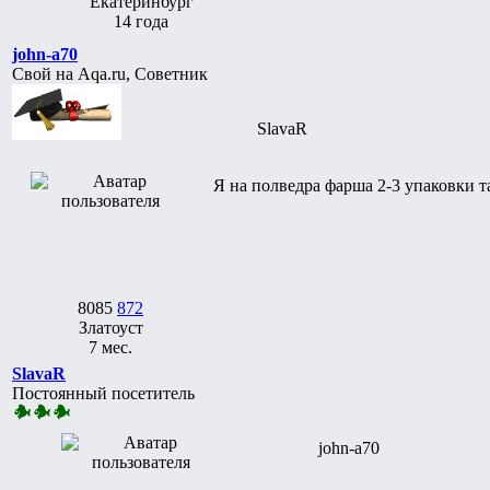
Екатеринбург
14 года
john-a70
Свой на Aqa.ru, Советник
SlavaR
Я на полведра фарша 2-3 упаковки т
8085
872
Златоуст
7 мес.
SlavaR
Постоянный посетитель
john-a70