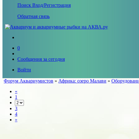
Поиск
Вход/Регистрация
Обратная связь
0
Сообщения за сегодня
Войти
Форум Аквариумистов
»
Африка: озеро Малави
»
Оборудовани
«
1
3
4
»