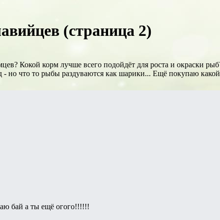
авийцев (страница 2)
цев? Кокой корм лучше всего подойдёт для роста и окраски рыб
 - но что то рыбы раздуваются как шарики... Ещё покупаю какой-
ю бай а ты ещё огого!!!!!!