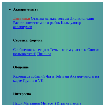
Аквариумисту
Дневники
Отзывы на аква товары
Энциклопедия
Расчет совместимости рыбок
Калькулятор
аквариумов
Сервисы форума
Сообщения за сегодня
Темы с моим участием
Список
пользователей
Правила
Общение
Календарь событий
Чат в Telegram
Аквариумисты на
карте
Группа в VK
Интересно
Наши Магазины
Мы все :)
Игра на память