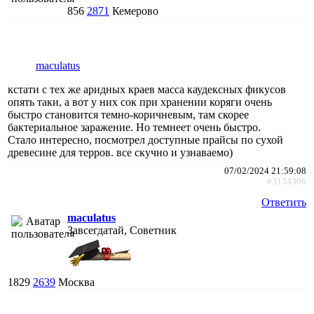
856
2871
Кемерово
maculatus
кстати с тех же аридных краев масса каудексных фикусов
опять таки, а вот у них сок при хранении коряги очень
быстро становится темно-коричневым, там скорее
бактериальное заражение. Но темнеет очень быстро.
Стало интересно, посмотрел доступные прайсы по сухой
древесине для терров. все скучно и узнаваемо)
07/02/2024 21:59:08
#3134306
Ответить
maculatus
Завсегдатай, Советник
1829
2639
Москва