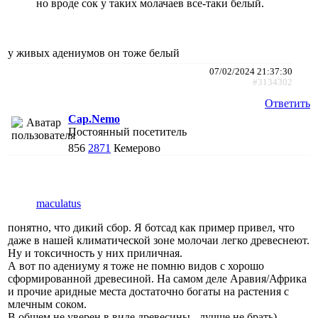
но вроде сок у таких молачаев все-таки белый.
у живых адениумов он тоже белый
07/02/2024 21:37:30
#3134302
Ответить
Cap.Nemo
Постоянный посетитель
856
2871
Кемерово
maculatus
понятно, что дикий сбор. Я ботсад как пример привел, что
даже в нашей климатической зоне молочаи легко древеснеют.
Ну и токсичность у них приличная.
А вот по адениуму я тоже не помню видов с хорошо
сформированной древесиной. На самом деле Аравия/Африка
и прочие аридные места достаточно богаты на растения с
млечным соком.
В общем не уверен в виде древесины - лучше не брать)