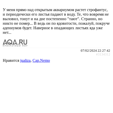
У меня прямо над открытым аквариумом растет строфантус,
и периодически его листья падают в воду. Те, что вовремя не
выловил, тонут и на дне постепенно "тают". Странно, но
никто не помер... В ведь он по ядовитости, пожалуй, покруче
адениумов будет. Наверное в опадающих листьях яда уже
нет...
07/02/2024 22:27:42
#3134312
Нравится
jualiza
,
Cap.Nemo