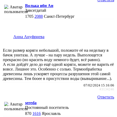
Волька ибн Ан
Завсегдатай
1705
2088
Санкт-Петербург
Анна Ануфриева
Если размер коряги небольшой, положите её на недельку в
бачок унитаза. А лучше - на пару недель. Выполощется
прекрасно (но красить воду немного будет, всё равно).
А если дойдёт дело до ещё одной коряги, можете не варить её
вовсе. Лишнее это. Особенно с солью. Термообработка
древесины лишь ускоряет процессы разрушения этой самой
древесины. Тем бооее в присутствии воды (вывыривание...).
07/02/2024 15:16:06
#3134246
Ответить
sereda
Постоянный посетитель
870
1616
Ярославль