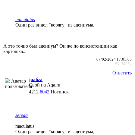
maculatus
Один раз видел "корягу" из адениума,
А это точно был адениум? Он же по консистенции как
картошка...
07/02/2024 17:01:05
#3134254
Ответить
jualiza
Свой на Aqa.ru
4212
6042
Ногинск
sereda
maculatus
Один раз видел "корягу" из адениума,