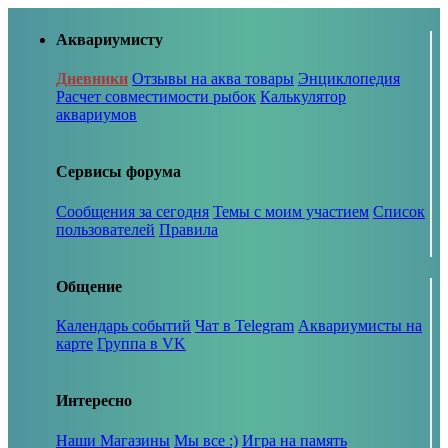
Аквариумисту
Дневники
Отзывы на аква товары
Энциклопедия
Расчет совместимости рыбок
Калькулятор
аквариумов
Сервисы форума
Сообщения за сегодня
Темы с моим участием
Список
пользователей
Правила
Общение
Календарь событий
Чат в Telegram
Аквариумисты на
карте
Группа в VK
Интересно
Наши Магазины
Мы все :)
Игра на память