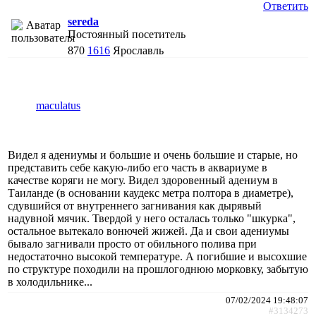
Ответить
sereda
Постоянный посетитель
870
1616
Ярославль
maculatus
Видел я адениумы и большие и очень большие и старые, но
представить себе какую-либо его часть в аквариуме в
качестве коряги не могу. Видел здоровенный адениум в
Таиланде (в основании каудекс метра полтора в диаметре),
сдувшийся от внутреннего загнивания как дырявый
надувной мячик. Твердой у него осталась только "шкурка",
остальное вытекало вонючей жижей. Да и свои адениумы
бывало загнивали просто от обильного полива при
недостаточно высокой температуре. А погибшие и высохшие
по структуре походили на прошлогоднюю морковку, забытую
в холодильнике...
07/02/2024 19:48:07
#3134273