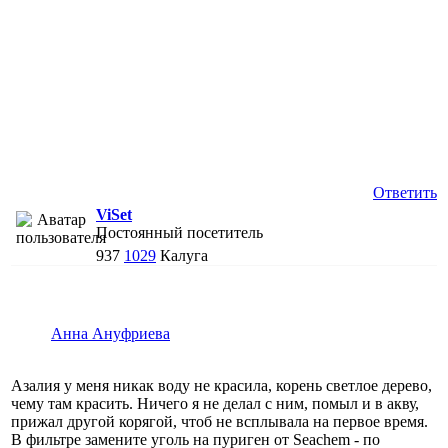
Ответить
ViSet
Постоянный посетитель
937
1029
Калуга
Анна Ануфриева
Азалия у меня никак воду не красила, корень светлое дерево,
чему там красить. Ничего я не делал с ним, помыл и в акву,
прижал другой корягой, чтоб не всплывала на первое время.
В фильтре замените уголь на пуриген от Seachem - по