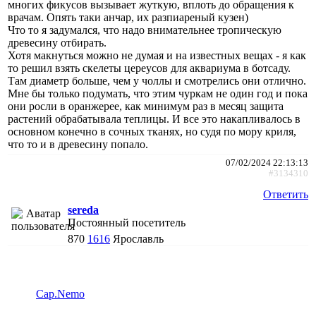
многих фикусов вызывает жуткую, вплоть до обращения к
врачам. Опять таки анчар, их разпиареный кузен)
Что то я задумался, что надо внимательнее тропическую
древесину отбирать.
Хотя макнуться можно не думая и на известных вещах - я как
то решил взять скелеты цереусов для аквариума в ботсаду.
Там диаметр больше, чем у чоллы и смотрелись они отлично.
Мне бы только подумать, что этим чуркам не один год и пока
они росли в оранжерее, как минимум раз в месяц защита
растений обрабатывала теплицы. И все это накапливалось в
основном конечно в сочных тканях, но судя по мору криля,
что то и в древесину попало.
07/02/2024 22:13:13
#3134310
Ответить
sereda
Постоянный посетитель
870
1616
Ярославль
Cap.Nemo