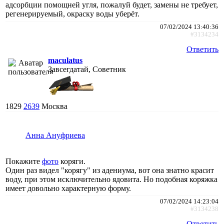
адсорбции помощней угля, пожалуй будет, замены не требует,
регенерируемый, окраску воды уберёт.
07/02/2024 13:40:36
#3134234
Ответить
maculatus
Завсегдатай, Советник
1829
2639
Москва
Анна Ануфриева
Покажите
фото
коряги.
Один раз видел "корягу" из адениума, вот она знатно красит
воду, при этом исключительно ядовита. Но подобная коряжка
имеет довольно характерную форму.
07/02/2024 14:23:04
#3134238
Ответить