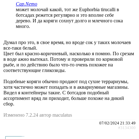
Cap.Nemo
может молочай какой, тот же Euphorbia tirucalli в
ботсадах режется регулярно и это вполне себе
дерево. И да коряги сохнут долго и млечного сока
много.
Думал про это, в свое время, но вроде сок у таких молочаев
все-таки белый.
Цвет был красно-коричневый, насколько я помню. По срезам
в воде ажно вытекал. Потому и проверили по кормовой
рыбе, и по действию было что-то очень похожее на
соответствующие гликозиды.
Подобные коряги обычно продают под сухие террариумы,
хотя частично может попадать и в аквариумные магазины.
Видел я контейнеры такие. С ботсадов подобный
ассортимент вряд ли приходит, больше похоже на дикий
сбор.
Изменено 7.2.24 автор maculatus
07/02/2024 21:33:49
#3134300