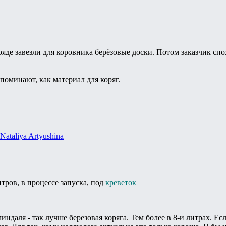
де завезли для коровника берёзовые доски. Потом заказчик спох
поминают, как материал для коряг.
Nataliya Artyushina
итров, в процессе запуска, под
креветок
миндаля - так лучше березовая коряга. Тем более в 8-и литрах. Ес