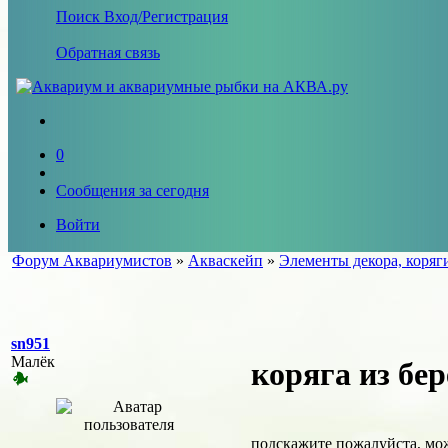
Поиск
Вход/Регистрация
Обратная связь
0
Сообщения за сегодня
Войти
Форум Аквариумистов
»
Акваскейп
»
Элементы декора, коряг
sn951
Малёк
коряга из бе
подскажите пожалуйста, мож