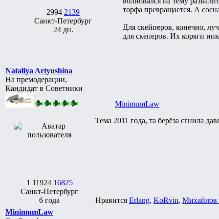
волновался на тему развалит
торфа превращается. А сосна
2994
2139
Санкт-Петербург
Для скейперов, конечно, лу
24 дн.
для скеперов. Их коряги ник
Nataliya Artyushina
На премодерации,
Кандидат в Советники
MinimumLaw
Тема 2011 года, та берёза сгнила дав
1
11924
16825
Санкт-Петербург
6 года
Нравится
Erlang
,
KoRvin
,
Михайлов
MinimumLaw