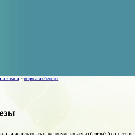
и и камни
»
коряга из березы
резы
но ли использовать в аквариуме корягу из березы? (соответстве