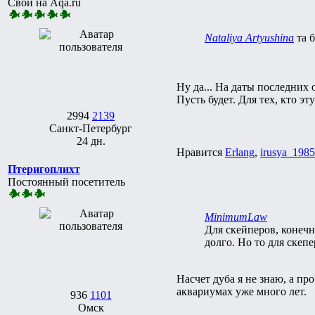
Свой на Aqa.ru
Nataliya Artyushina
та 
Ну да... На даты последних 
Пусть будет. Для тех, кто эт
2994
2139
Санкт-Петербург
24 дн.
Нравится
Erlang
,
irusya_1985
Птеригоплихт
Постоянный посетитель
MinimumLaw
Для скейперов, конечн
долго. Но то для скеп
Насчет дуба я не знаю, а пр
аквариумах уже много лет.
936
1101
Омск