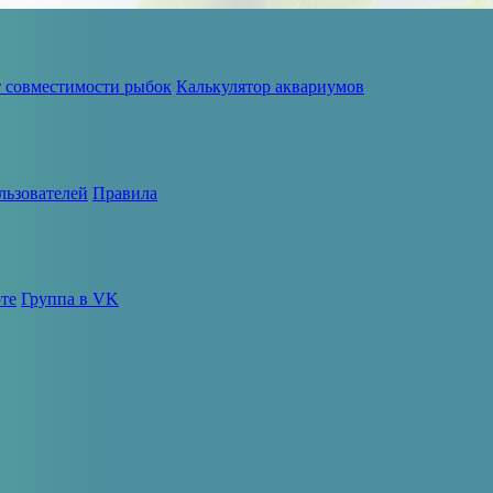
т совместимости рыбок
Калькулятор аквариумов
льзователей
Правила
те
Группа в VK