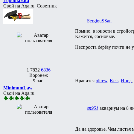
Торопыжка
Свой на Aqa.ru, Советник
SergiouSSan
Помню, в юности в стройотря
Кажется, сосновые.
Неспроста берёзу почти не у
1
7832
6836
Воронеж
9 час.
Нравится
oltrew
,
Kets
,
Инед
,
MinimumLaw
Свой на Aqa.ru
sn951
аквариум на 8 л
Да на здоровье. Чем листья 