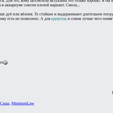
ся. Для тех, кому целлюлоза актуальна это только хорошо. Я бы 
 в аквариуме совсем плохой вариант. Смола...
чше дуб или яблоня. Те стойкие и выдерживают длительное погр
ому есть не позволено. А для
креветок
и сомов лучше чего помягч
но
 Саша
,
MinimumLaw