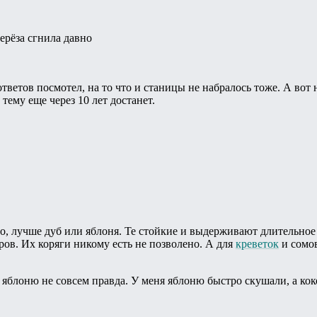
берёза сгнила давно
ответов посмотел, на то что и станицы не набралось тоже. А вот 
у тему еще через 10 лет достанет.
о, лучше дуб или яблоня. Те стойкие и выдерживают длительно
еров. Их коряги никому есть не позволено. А для
креветок
и сомов
о яблоню не совсем правда. У меня яблоню быстро скушали, а ко