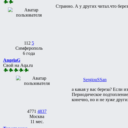
Странно. А у других читал.что берез
112
5
Симферополь
6 года
AngelaG
Свой на Aqa.ru
SergiouSSan
а какая у вас береза? Если 
Периодическое подтопление 
конечно, но и не хуже других
4771
4837
Москва
11 мес.