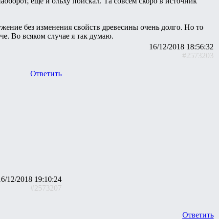
наоборот, еще и ольху поискал. Та совсем скоро в источник
ужение без изменения свойств древесины очень долго. Но то
е. Во всяком случае я так думаю.
16/12/2018 18:56:32
#2573203
Ответить
16/12/2018 19:10:24
#2573207
Ответить