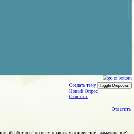
Создать тему
Toggle Dropdown
Новый Опрос
Ответить
Ответить
нно обработав её по всем правилам- кипячение, вымачивание)