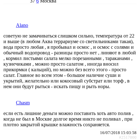
37
6
Москва
Alano
советую не замачиваться слишком сильно, температура от 22
и выше (в любом Аква террариуме со светильниками такая),
вода просто любая , я пробывал и осмос , и осмос с солями и
обычный водопровод - разницы просто нет , линяют в любой
, кормил листьями салата мелко порезанными , тараканами ,
кузнечиками , можно просто салатом , иногда вносил
прикормки ( кальций), но можно без всего этого - просто
салат. Главное во всем этом - большое наличие суши и
укрытий, желательно или кокосовый субстрат или торф , в
нем они будут рыться - искать пищу и рыть норы.
Chasm
если есть лишние деньги можно поставить хоть авто полив ,
когда не был в Москве долгое время никто не поливал , при
плотно закрытой крышке влажность сохраняется.
16/07/2018 15:03:58
#2517000