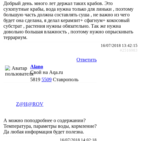
Добрый день. много лет держал таких крабов. Это
сухопутные крабы, вода нужна только для линьки , поэтому
большую часть должна составлять суша , не важно из чего
будет она сделана, я делал керамзит+ сфагнум+ кокосовый
субстрат , растения нужны обязательно. Так же нужна
довольно большая влажность , поэтому нужно опрыскивать
террариум.
16/07/2018 13:42:15
#2516983
Ответить
Alano
Свой на Aqa.ru
5819
5509
Ставрополь
Z@H@ROV
А можно поподробнее о содержании?
Температура, параметры воды, кормление?
Да любая информация будет полезна.
16/07/2018 14:02:18