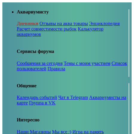
Аквариумисту
Дневники
Отзывы на аква товары
Энциклопедия
Расчет совместимости рыбок
Калькулятор
аквариумов
Сервисы форума
Сообщения за сегодня
Темы с моим участием
Список
пользователей
Правила
Общение
Календарь событий
Чат в Telegram
Аквариумисты на
карте
Группа в VK
Интересно
Наши Магазины
Мы все :)
Игра на память