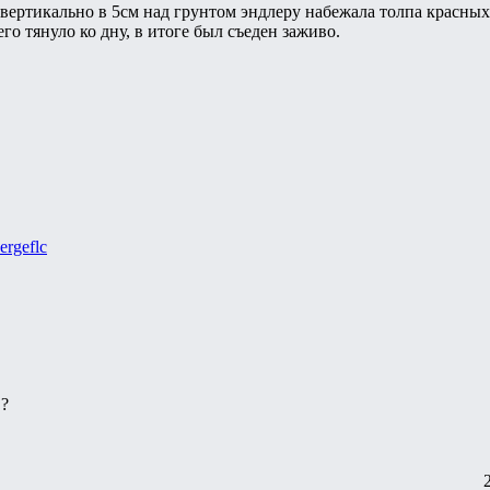
вертикально в 5см над грунтом эндлеру набежала толпа красных 
го тянуло ко дну, в итоге был съеден заживо.
ergeflc
 ?