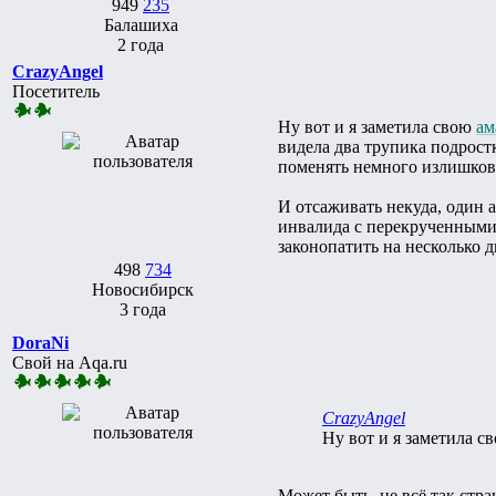
949
235
Балашиха
2 года
CrazyAngel
Посетитель
Ну вот и я заметила свою
ам
видела два трупика подростк
поменять немного излишков 
И отсаживать некуда, один а
инвалида с перекрученными 
законопатить на несколько д
498
734
Новосибирск
3 года
DoraNi
Свой на Aqa.ru
CrazyAngel
Ну вот и я заметила с
Может быть, не всё так ст