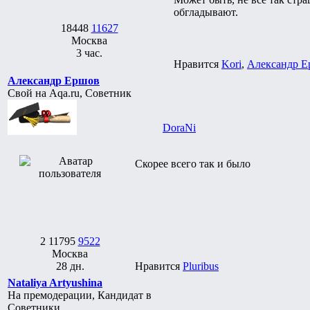
обгладывают.
18448
11627
Москва
3 час.
Нравится
Kori
,
Александр Е
Александр Ершов
Свой на Aqa.ru, Советник
DoraNi
Скорее всего так и было
2
11795
9522
Москва
28 дн.
Нравится
Pluribus
Nataliya Artyushina
На премодерации, Кандидат в
Советники