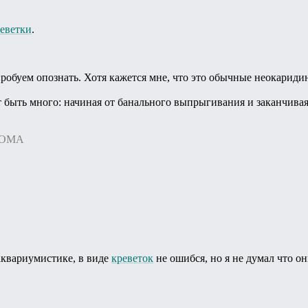
еветки
.
робуем опознать. Хотя кажется мне, что это обычные неокариди
быть много: начиная от банального выпрыгивания и заканчива
.ROMA
аквариумистике, в виде
креветок
не ошибся, но я не думал что он