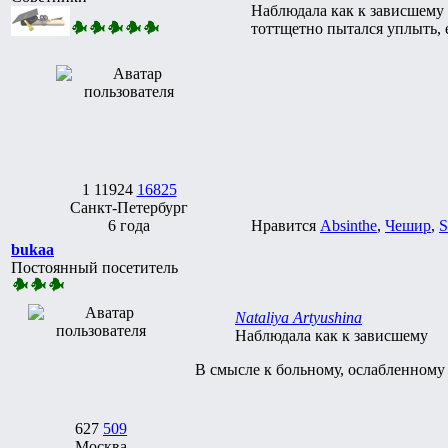
Наблюдала как к зависшему 
тоттщетно пытался уплыть, е
1
11924
16825
Санкт-Петербург
6 года
Нравится
Absinthe
,
Чешир
,
S
bukaa
Постоянный посетитель
Nataliya Artyushina
Наблюдала как к зависшему
В смысле к больному, ослабленному
627
509
Москва