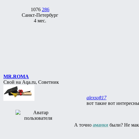
1076
286
Санкт-Петербург
4 мес.
MR.ROMA
Свой на Aqa.ru, Советник
alexsoft17
вот такие вот интересн
А точно
аманки
были? Не ма