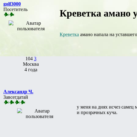
golf3000
Посетитель
Креветка амано у
Креветка
амано напала на уставшего
104
3
Москва
4 года
Александр Ч.
Завсегдатай
у меня на днях исчез самец
и прозрачных куча.