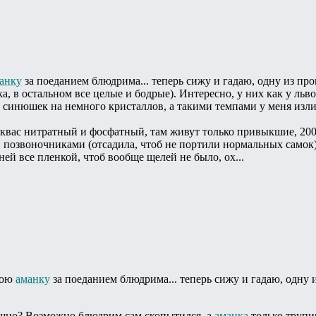
анку
за поеданием блюдрима... теперь сижу и гадаю, одну из про
а, в остальном все целые и бодрые). Интересно, у них как у льво
синюшек на немного кристаллов, а такими темпами у меня изли
квас нитратный и фосфатный, там живут только привыкшие, 200 л
позвоночниками (отсадила, чтоб не портили нормальных самок))
ней все пленкой, чтоб вообще щелей не было, ох...
вою
аманку
за поеданием блюдрима... теперь сижу и гадаю, одну
рашно? Возможно блюдрим сам скопытился, а
аманка
только трупи