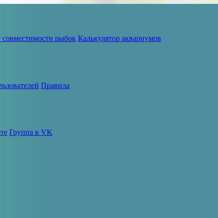
т совместимости рыбок
Калькулятор аквариумов
льзователей
Правила
те
Группа в VK