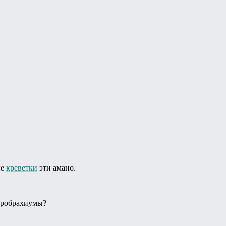
ые
креветки
эти амано.
кробрахиумы?