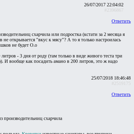
26/07/2017 22:04:02
#2396867
Ответить
изводительниц схарчила или подростка (кстати за 2 месяца я
в не открывается "вкус к мясу"? А то я только настроилась
шков не будет О.о
итров - 3 дня от роду (там только в виде живого теста три
. И вообще как посадить амано в 200 литров, это ж надо
25/07/2018 18:46:48
#2519175
Ответить
 из производительниц схарчила
к подъела.
Креветки
известные санитары, все трупики