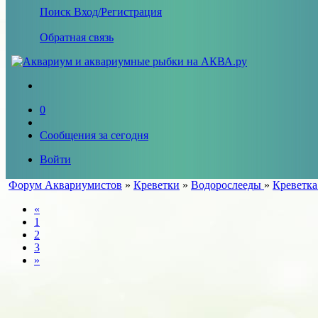
Поиск
Вход/Регистрация
Обратная связь
0
Сообщения за сегодня
Войти
Форум Аквариумистов
»
Креветки
»
Водорослееды
»
Креветка
«
1
2
3
»