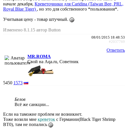
начале декабря,
Креветочники для Сaridina (Taiwan Bee, PRL,
Royal Blue Tiger)
, но это для собственного *пользования*.
Учитывая цену - товар штучный.
Изменено 8.1.15 автор Button
08/01/2015 18:48:53
#2037769
Ответить
MR.ROMA
Свой на Aqa.ru, Советник
5450
1573
Белов
Всё же санкции...
Если на таможне проблем не возникнет.
Тоже возили мне
креветок
с Германии(Black Tiger Shrimp
BT0), там не попались