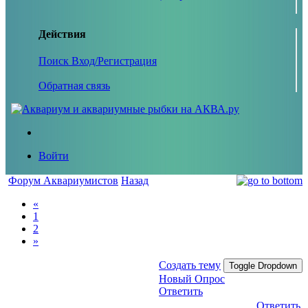
Действия
Поиск
Вход/Регистрация
Обратная связь
Войти
Форум Аквариумистов
Назад
«
1
2
»
Создать тему
Toggle Dropdown
Новый Опрос
Ответить
Ответить