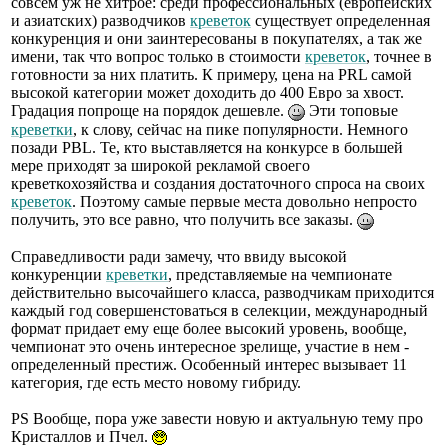
совсем уж не хитрое: среди профессиональных (европейских
и азиатских) разводчиков
креветок
существует определенная
конкуренция и они заинтересованы в покупателях, а так же
имени, так что вопрос только в стоимости
креветок
, точнее в
готовности за них платить. К примеру, цена на PRL самой
высокой категории может доходить до 400 Евро за хвост.
Градация попроще на порядок дешевле.
Эти топовые
креветки
, к слову, сейчас на пике популярности. Немного
позади PBL. Те, кто выставляется на конкурсе в большей
мере приходят за широкой рекламой своего
креветкохозяйства и создания достаточного спроса на своих
креветок
. Поэтому самые первые места довольно непросто
получить, это все равно, что получить все заказы.
Справедливости ради замечу, что ввиду высокой
конкуренции
креветки
, представляемые на чемпионате
действительно высочайшего класса, разводчикам приходится
каждый год совершенстоваться в селекции, международный
формат придает ему еще более высокий уровень, вообще,
чемпионат это очень интересное зрелище, участие в нем -
определенный престиж. Особенный интерес вызывает 11
категория, где есть место новому гибриду.
PS Вообще, пора уже завести новую и актуальную тему про
Кристаллов и Пчел.