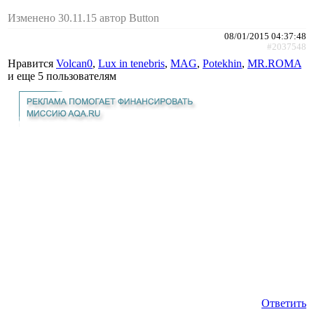
Изменено 30.11.15 автор Button
08/01/2015 04:37:48
#2037548
Нравится
Volcan0
,
Lux in tenebris
,
MAG
,
Potekhin
,
MR.ROMA
и еще
5 пользователям
Ответить