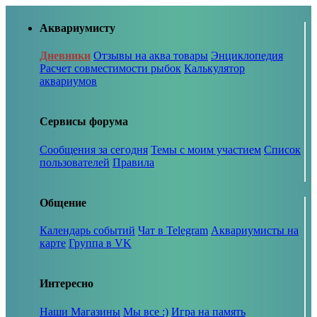
Аквариумисту
Дневники
Отзывы на аква товары
Энциклопедия
Расчет совместимости рыбок
Калькулятор
аквариумов
Сервисы форума
Сообщения за сегодня
Темы с моим участием
Список
пользователей
Правила
Общение
Календарь событий
Чат в Telegram
Аквариумисты на
карте
Группа в VK
Интересно
Наши Магазины
Мы все :)
Игра на память