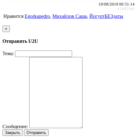
19/08/2019 00:51:14
#2665506
Нравится
Egorkapedro
,
Михайлов Саша
,
ЙогуртБЕЗдаты
×
Отправить U2U
Тема:
Сообщение:
Закрыть
Отправить