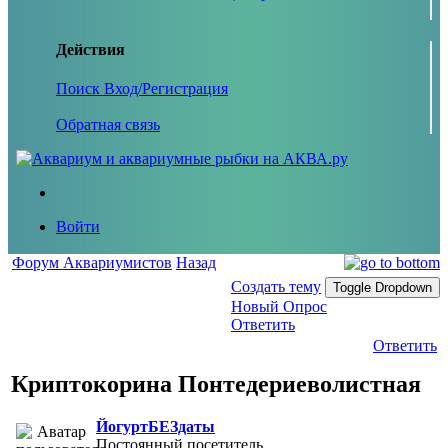
Действия
Поиск
Вход/Регистрация
Обратная связь
Войти
Форум Аквариумистов
Назад
Создать тему
Toggle Dropdown
Новый Опрос
Ответить
Ответить
Криптокорина Понтедериеволистная
ЙогуртБЕЗдаты
Постоянный посетитель