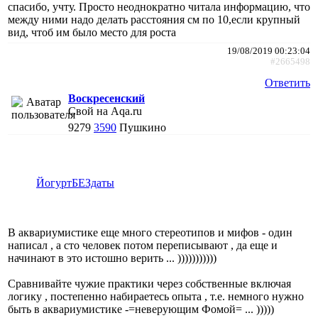
спасибо, учту. Просто неоднократно читала информацию, что
между ними надо делать расстояния см по 10,если крупный
вид, чтоб им было место для роста
19/08/2019 00:23:04
#2665498
Ответить
Воскресенский
Свой на Aqa.ru
9279
3590
Пушкино
ЙогуртБЕЗдаты
В аквариумистике еще много стереотипов и мифов - один
написал , а сто человек потом переписывают , да еще и
начинают в это истошно верить ... )))))))))))
Сравнивайте чужие практики через собственные включая
логику , постепенно набираетесь опыта , т.е. немного нужно
быть в аквариумистике -=неверующим Фомой= ... )))))