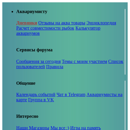
Аквариумисту
Дневники
Отзывы на аква товары
Энциклопедия
Расчет совместимости рыбок
Калькулятор
аквариумов
Сервисы форума
Сообщения за сегодня
Темы с моим участием
Список
пользователей
Правила
Общение
Календарь событий
Чат в Telegram
Аквариумисты на
карте
Группа в VK
Интересно
Наши Магазины
Мы все :)
Игра на память