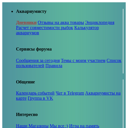
Аквариумисту
Дневники
Отзывы на аква товары
Энциклопедия
Расчет совместимости рыбок
Калькулятор
аквариумов
Сервисы форума
Сообщения за сегодня
Темы с моим участием
Список
пользователей
Правила
Общение
Календарь событий
Чат в Telegram
Аквариумисты на
карте
Группа в VK
Интересно
Наши Магазины
Мы все :)
Игра на память