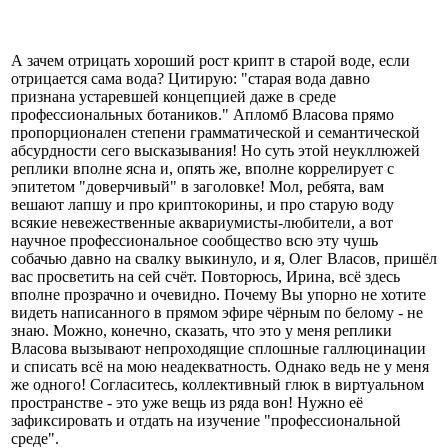
А зачем отрицать хороший рост крипт в старой воде, если
отрицается сама вода? Цитирую: "старая вода давно
признана устаревшей концепцией даже в среде
профессиональных ботаников." Апломб Власова прямо
пропорционален степени грамматической и семантической
абсурдности сего высказывания! Но суть этой неукллюжей
реплики вполне ясна и, опять же, вполне коррелирует с
эпитетом "доверчивый" в заголовке! Мол, ребята, вам
вешают лапшу и про криптокорины, и про старую воду
всякие невежественные аквариумисты-любители, а вот
научное профессиональное сообщество всю эту чушь
собачью давно на свалку выкинуло, и я, Олег Власов, пришёл
вас просветить на сей счёт. Повторюсь, Ирина, всё здесь
вполне прозрачно и очевидно. Почему Вы упорно не хотите
видеть написанного в прямом эфире чёрным по белому - не
знаю. Можно, конечно, сказать, что это у меня реплики
Власова вызывают непроходящие сплошные галлюцинации
и списать всё на мою неадекватность. Однако ведь не у меня
же одного! Согласитесь, коллективный глюк в виртуальном
пространстве - это уже вещь из ряда вон! Нужно её
зафиксировать и отдать на изучение "профессиональной
среде".