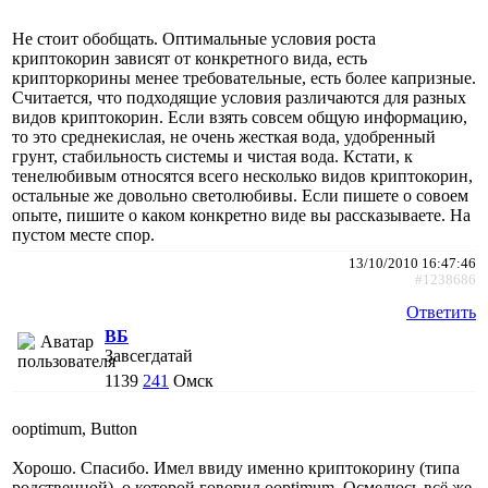
Не стоит обобщать. Оптимальные условия роста
криптокорин зависят от конкретного вида, есть
крипторкорины менее требовательные, есть более капризные.
Считается, что подходящие условия различаются для разных
видов криптокорин. Если взять совсем общую информацию,
то это среднекислая, не очень жесткая вода, удобренный
грунт, стабильность системы и чистая вода. Кстати, к
тенелюбивым относятся всего несколько видов криптокорин,
остальные же довольно светолюбивы. Если пишете о совоем
опыте, пишите о каком конкретно виде вы рассказываете. На
пустом месте спор.
13/10/2010 16:47:46
#1238686
Ответить
ВБ
Завсегдатай
1139
241
Омск
ooptimum, Button
Хорошо. Спасибо. Имел ввиду именно криптокорину (типа
родственной), о которой говорил ooptimum. Осмелюсь всё же