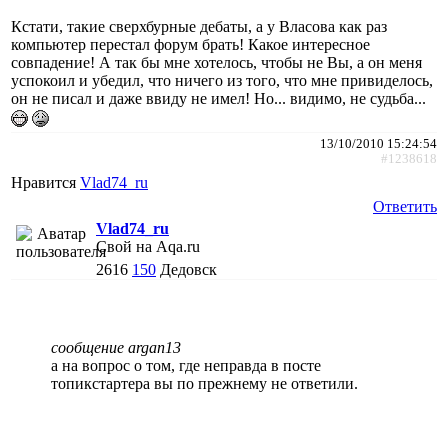
Кстати, такие сверхбурные дебаты, а у Власова как раз
компьютер перестал форум брать! Какое интересное
совпадение! А так бы мне хотелось, чтобы не Вы, а он меня
успокоил и убедил, что ничего из того, что мне привиделось,
он не писал и даже ввиду не имел! Но... видимо, не судьба...
13/10/2010 15:24:54
#1238618
Нравится
Vlad74_ru
Ответить
Vlad74_ru
Свой на Aqa.ru
2616
150
Дедовск
сообщение argan13
а на вопрос о том, где неправда в посте
топикстартера вы по прежнему не ответили.