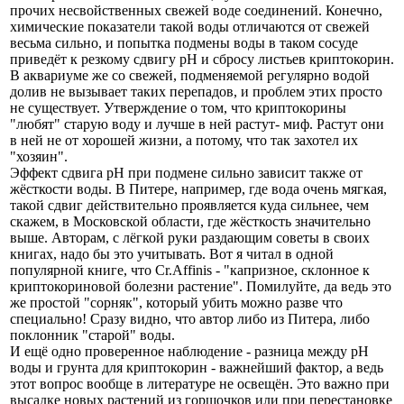
прочих несвойственных свежей воде соединений. Конечно,
химические показатели такой воды отличаются от свежей
весьма сильно, и попытка подмены воды в таком сосуде
приведёт к резкому сдвигу pH и сбросу листьев криптокорин.
В аквариуме же со свежей, подменяемой регулярно водой
долив не вызывает таких перепадов, и проблем этих просто
не существует. Утверждение о том, что криптокорины
"любят" старую воду и лучше в ней растут- миф. Растут они
в ней не от хорошей жизни, а потому, что так захотел их
"хозяин".
Эффект сдвига pH при подмене сильно зависит также от
жёсткости воды. В Питере, например, где вода очень мягкая,
такой сдвиг действительно проявляется куда сильнее, чем
скажем, в Московской области, где жёсткость значительно
выше. Авторам, с лёгкой руки раздающим советы в своих
книгах, надо бы это учитывать. Вот я читал в одной
популярной книге, что Cr.Affinis - "капризное, склонное к
криптокориновой болезни растение". Помилуйте, да ведь это
же простой "сорняк", который убить можно разве что
специально! Сразу видно, что автор либо из Питера, либо
поклонник "старой" воды.
И ещё одно проверенное наблюдение - разница между pH
воды и грунта для криптокорин - важнейший фактор, а ведь
этот вопрос вообще в литературе не освещён. Это важно при
высадке новых растений из горшочков или при перестановке