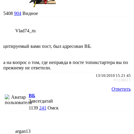
5408
904
Видное
Vlad74_ru
цитируемый вами пост, был адресован ВБ.
а на вопрос о том, где неправда в посте топикстартера вы по
прежнему не ответили.
13/10/2010 15:21:45
#1238615
Ответить
ВБ
Завсегдатай
1139
241
Омск
argan13