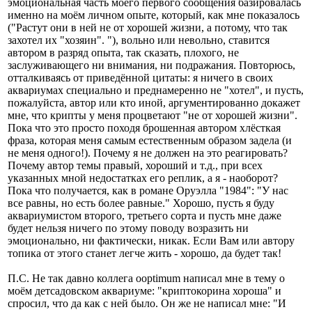
эмоциональная часть моего первого сообщения базировалась
именно на моём личном опыте, который, как мне показалось
("Растут они в ней не от хорошей жизни, а потому, что так
захотел их "хозяин". "), вольно или невольно, ставится
автором в разряд опыта, так сказать, плохого, не
заслуживающего ни внимания, ни подражания. Повторюсь,
отталкиваясь от приведённой цитаты: я ничего в своих
аквариумах специально и преднамеренно не "хотел", и пусть,
пожалуйста, автор или кто иной, аргументированно докажет
мне, что крипты у меня процветают "не от хорошей жизни".
Пока что это просто походя брошенная автором хлёсткая
фраза, которая меня самым естественным образом задела (и
не меня одного!). Почему я не должен на это реагировать?
Почему автор темы правый, хороший и т.д., при всех
указанных мной недостатках его реплик, а я - наоборот?
Пока что получается, как в романе Оруэлла "1984": "У нас
все равны, но есть более равные." Хорошо, пусть я буду
аквариумистом второго, третьего сорта и пусть мне даже
будет нельзя ничего по этому поводу возразить ни
эмоционально, ни фактически, никак. Если Вам или автору
топика от этого станет легче жить - хорошо, да будет так!
П.С. Не так давно коллега ooptimum написал мне в тему о
моём детсадовском аквариуме: "криптокорина хороша" и
спросил, что да как с ней было. Он же не написал мне: "И