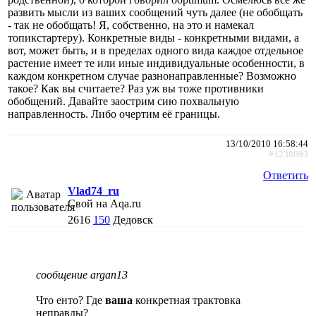
развить мысли из ваших сообщений чуть далее (не обобщать
- так не обобщать! Я, собственно, на это и намекал
топикстартеру). Конкретные виды - конкретными видами, а
вот, может быть, и в пределах одного вида каждое отдельное
растение имеет те или иные индивидуальные особенности, в
каждом конкретном случае разнонаправленные? Возможно
такое? Как вы считаете? Раз уж вы тоже противники
обобщений. Давайте заострим сию похвальную
направленность. Либо очертим её границы.
13/10/2010 16:58:44
#1238693
Ответить
Vlad74_ru
Свой на Aqa.ru
2616
150
Дедовск
сообщение argan13
Что енто? Где
ваша
конкретная трактовка
неправды?