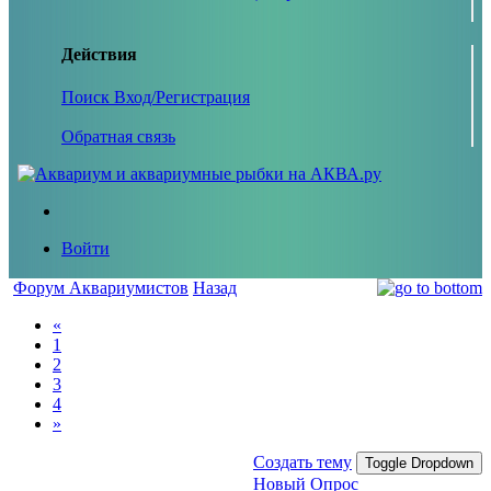
Действия
Поиск
Вход/Регистрация
Обратная связь
Войти
Форум Аквариумистов
Назад
«
1
2
3
4
»
Создать тему
Toggle Dropdown
Новый Опрос