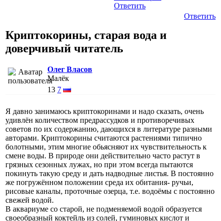
Ответить
Ответить
Криптокорины, старая вода и
доверчивый читатель
Олег Власов
Малёк
13
7
Я давно занимаюсь криптокоринами и надо сказать, очень
удивлён количеством предрассудков и противоречивых
советов по их содержанию, дающихся в литературе разными
авторами. Криптокорины считаются растениями типично
болотными, этим многие обьясняют их чувствительность к
смене воды. В природе они действительно часто растут в
грязных сезонных лужах, но при этом всегда пытаются
покинуть такую среду и дать надводные листья. В постоянно
же погружённом положении среда их обитания- ручьи,
рисовые каналы, проточные озерца, т.е. водоёмы с постоянно
свежей водой.
В аквариуме со старой, не подменяемой водой образуется
своеобразный коктейль из солей, гуминовых кислот и