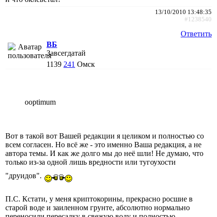
13/10/2010 13:48:35
#1238540
Ответить
ВБ
Завсегдатай
1139
241
Омск
ooptimum
Вот в такой вот Вашей редакции я целиком и полностью со
всем согласен. Но всё же - это именно Ваша редакция, а не
автора темы. И как же долго мы до неё шли! Не думаю, что
только из-за одной лишь вредности или тугоухости
"друидов".
П.С. Кстати, у меня криптокорины, прекрасно росшие в
старой воде и заиленном грунте, абсолютно нормально
переносили пересадку в свежую воду и полностью