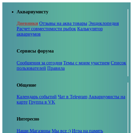
Аквариумисту
Дневники
Отзывы на аква товары
Энциклопедия
Расчет совместимости рыбок
Калькулятор
аквариумов
Сервисы форума
Сообщения за сегодня
Темы с моим участием
Список
пользователей
Правила
Общение
Календарь событий
Чат в Telegram
Аквариумисты на
карте
Группа в VK
Интересно
Наши Магазины
Мы все :)
Игра на память