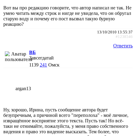
Вот вы про редакцию говорите, что автор написал не так. Не
умею читать между строк и нигде не увидела, что он обругал
старую воду и почему его пост вызвал такую бурную
реакцию?
13/10/2010 13:55:37
#1238546
Ответить
ВБ
Завсегдатай
1139
241
Омск
argan13
Ну, хорошо, Ирина, пусть сообщение автора будет
безупречным, а причиной всего "переполоха" - моё личное,
извращённое восприятие этого текста. Пусть так! Но всё-
таки не отнимайте, пожалуйста, у меня право собственного
видения и право это видение высказать. Тем более, что