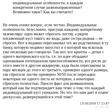
индивидуальные особенности, в каждом
конкретном случае разнонаправленные?
Возможно такое? Как вы считаете?
Не очень понял вопрос, если честно. Индивидуальные
особенности, безусловно, присущи каждому конкретному
экземпляру: один может сбросить листву, а рядом
посаженный куст такого же вида, даже сестра родная -- не
сбросит. Вот я недавно пересаживал тех же родственных в ту
банку, которую недавно запустил и о которой мы вскользь
уже несколько раз говорили. Так вот, все крипты -- детки с
одного материнского куста, т.е. по идее обладают
одинаковым потенциалом приспособляемости, все росли до
этого вместе в другом аквариуме, куда были пересажены за
пару месяцев до этого из третьего, примерно одного размера,
так сбросили листву примерно 50/50 после пересадки:
некоторые ни одного листа не потеряли, а некоторые
сбросили полностью. Просто факт для размышления,
который как бы подтверждает ваш тезис о том, что каждый
индивидуальный куст уникален. Но что это нам дает в плане
дискуссии, развернувшейся в этой теме?
13/10/2010 17:13:47
#1238706