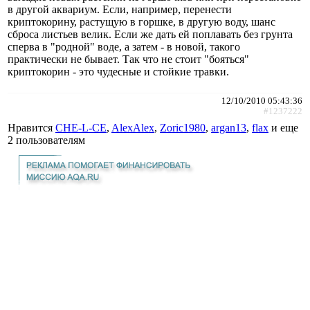
в другой аквариум. Если, например, перенести
криптокорину, растущую в горшке, в другую воду, шанс
сброса листьев велик. Если же дать ей поплавать без грунта
сперва в "родной" воде, а затем - в новой, такого
практически не бывает. Так что не стоит "бояться"
криптокорин - это чудесные и стойкие травки.
12/10/2010 05:43:36
#1237222
Нравится
CHE-L-CE
,
AlexAlex
,
Zoric1980
,
argan13
,
flax
и еще
2 пользователям