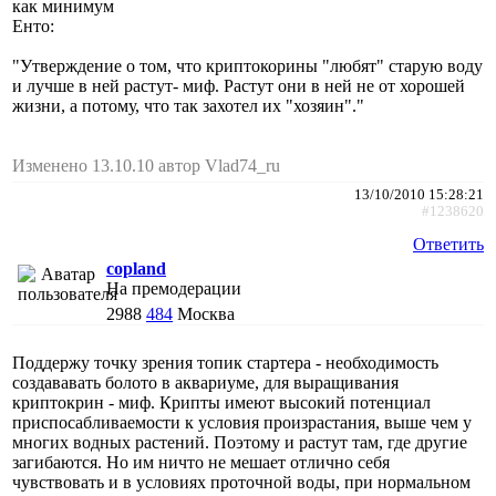
как минимум
Енто:
"Утверждение о том, что криптокорины "любят" старую воду
и лучше в ней растут- миф. Растут они в ней не от хорошей
жизни, а потому, что так захотел их "хозяин"."
Изменено 13.10.10 автор Vlad74_ru
13/10/2010 15:28:21
#1238620
Ответить
copland
На премодерации
2988
484
Москва
Поддержу точку зрения топик стартера - необходимость
создававать болото в аквариуме, для выращивания
криптокрин - миф. Крипты имеют высокий потенциал
приспосабливаемости к условия произрастания, выше чем у
многих водных растений. Поэтому и растут там, где другие
загибаются. Но им ничто не мешает отлично себя
чувствовать и в условиях проточной воды, при нормальном