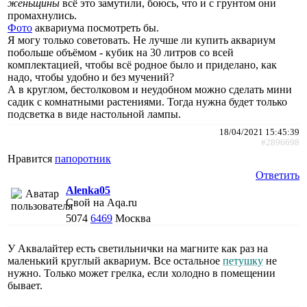
женьщины
всё это замутили, боюсь, что и с грунтом они
промахнулись.
Фото
аквариума посмотреть бы.
Я могу только советовать. Не лучше ли купить аквариум
побольше объёмом - кубик на 30 литров со всей
комплектацией, чтобы всё родное было и приделано, как
надо, чтобы удобно и без мучений?
А в круглом, бестолковом и неудобном можно сделать мини
садик с комнатными растениями. Тогда нужна будет только
подсветка в виде настольной лампы.
18/04/2021 15:45:39
#2896698
Нравится
папоротник
Ответить
Alenka05
Свой на Aqa.ru
5074
6469
Москва
У Аквалайтер есть светильнички на магните как раз на
маленький круглый аквариум. Все остальное
петушку
не
нужно. Только может грелка, если холодно в помещении
бывает.