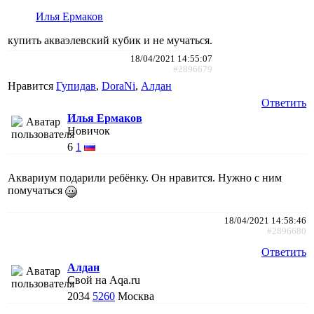
Илья Ермаков
купить акваэлевский кубик и не мучаться.
18/04/2021 14:55:07
#2896679
Нравится
Гупидав
,
DoraNi
,
Алдан
Ответить
Илья Ермаков
Новичок
6
1
Аквариум подарили ребёнку. Он нравится. Нужно с ним
помучаться
18/04/2021 14:58:46
#2896680
Ответить
Алдан
Свой на Aqa.ru
2034
5260
Москва