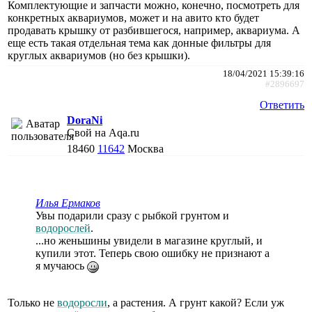
Комплектующие и запчасти можно, конечно, посмотреть для
конкретных аквариумов, может и на авито кто будет
продавать крышку от разбившегося, например, аквариума. А
еще есть такая отдельная тема как донные фильтры для
круглых аквариумов (но без крышки).
18/04/2021 15:39:16
#2896697
Ответить
DoraNi
Свой на Aqa.ru
18460
11642
Москва
Илья Ермаков
Увы подарили сразу с рыбкой грунтом и
водорослей
.
...но женьшины увидели в магазине круглый, и
купили этот. Теперь свою ошибку не признают а
я мучаюсь
Только не
водоросли
, а растения. А грунт какой? Если уж