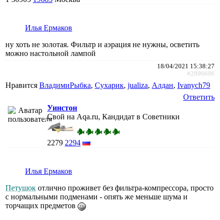
Илья Ермаков
ну хоть не золотая. Фильтр и аэрация не нужны, осветить
можно настольной лампой
18/04/2021 15:38:27
#2896696
Нравится
ВладимиРыбка
,
Сухарик
,
jualiza
,
Алдан
,
Ivanych79
Ответить
Уинстон
Свой на Aqa.ru, Кандидат в Советники
2279
2294
Илья Ермаков
Петушок
отлично проживет без фильтра-компрессора, просто
с нормальными подменами - опять же меньше шума и
торчащих предметов