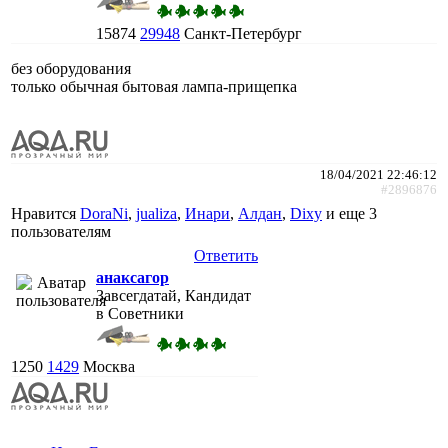
15874
29948
Санкт-Петербург
без оборудования
только обычная бытовая лампа-прищепка
18/04/2021 22:46:12
#2896876
Нравится
DoraNi
,
jualiza
,
Инари
,
Алдан
,
Dixy
и еще
3
пользователям
Ответить
анаксагор
Завсегдатай, Кандидат
в Советники
1250
1429
Москва