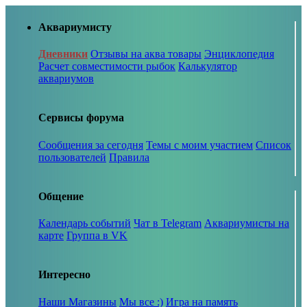
Аквариумисту
Дневники
Отзывы на аква товары
Энциклопедия
Расчет совместимости рыбок
Калькулятор
аквариумов
Сервисы форума
Сообщения за сегодня
Темы с моим участием
Список
пользователей
Правила
Общение
Календарь событий
Чат в Telegram
Аквариумисты на
карте
Группа в VK
Интересно
Наши Магазины
Мы все :)
Игра на память