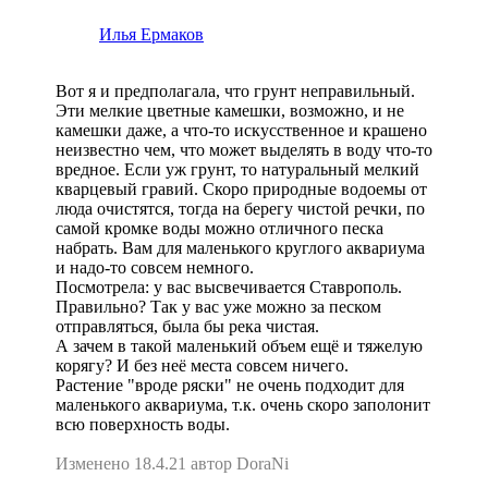
Илья Ермаков
Вот я и предполагала, что грунт неправильный.
Эти мелкие цветные камешки, возможно, и не
камешки даже, а что-то искусственное и крашено
неизвестно чем, что может выделять в воду что-то
вредное. Если уж грунт, то натуральный мелкий
кварцевый гравий. Скоро природные водоемы от
люда очистятся, тогда на берегу чистой речки, по
самой кромке воды можно отличного песка
набрать. Вам для маленького круглого аквариума
и надо-то совсем немного.
Посмотрела: у вас высвечивается Ставрополь.
Правильно? Так у вас уже можно за песком
отправляться, была бы река чистая.
А зачем в такой маленький объем ещё и тяжелую
корягу? И без неё места совсем ничего.
Растение "вроде ряски" не очень подходит для
маленького аквариума, т.к. очень скоро заполонит
всю поверхность воды.
Изменено 18.4.21 автор DoraNi