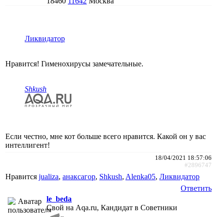
18460
11642
Москва
Ликвидатор
Нравится! Гименохирусы замечательные.
Shkush
Если честно, мне кот больше всего нравится. Какой он у вас
интеллигент!
18/04/2021 18:57:06
#2896747
Нравится
jualiza
,
анаксагор
,
Shkush
,
Alenka05
,
Ликвидатор
Ответить
le_beda
Свой на Aqa.ru, Кандидат в Советники