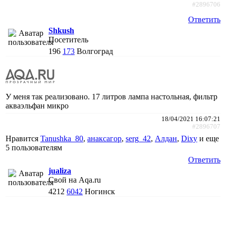
#2896706
Ответить
Shkush
Посетитель
196
173
Волгоград
У меня так реализовано. 17 литров лампа настольная, фильтр
акваэльфан микро
18/04/2021 16:07:21
#2896707
Нравится
Tanushka_80
,
анаксагор
,
serg_42
,
Алдан
,
Dixy
и еще
5 пользователям
Ответить
jualiza
Свой на Aqa.ru
4212
6042
Ногинск