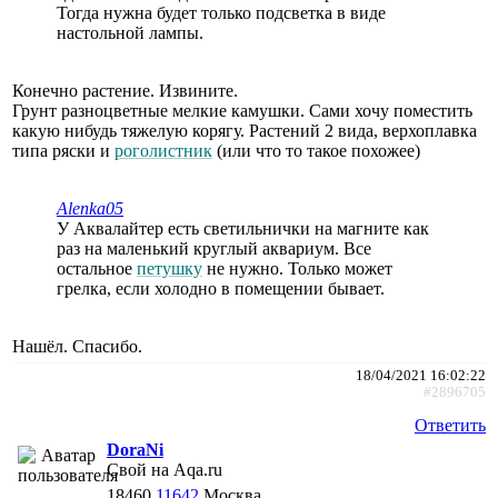
Тогда нужна будет только подсветка в виде
настольной лампы.
Конечно растение. Извините.
Грунт разноцветные мелкие камушки. Сами хочу поместить
какую нибудь тяжелую корягу. Растений 2 вида, верхоплавка
типа ряски и
роголистник
(или что то такое похожее)
Alenka05
У Аквалайтер есть светильнички на магните как
раз на маленький круглый аквариум. Все
остальное
петушку
не нужно. Только может
грелка, если холодно в помещении бывает.
Нашёл. Спасибо.
18/04/2021 16:02:22
#2896705
Ответить
DoraNi
Свой на Aqa.ru
18460
11642
Москва