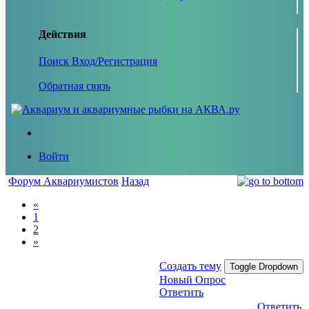
Действия
Поиск
Вход/Регистрация
Обратная связь
Войти
Форум Аквариумистов
Назад
«
1
2
»
Создать тему
Toggle Dropdown
Новый Опрос
Ответить
Ответить