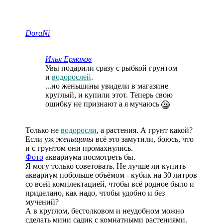
DoraNi
Илья Ермаков
Увы подарили сразу с рыбкой грунтом
и
водорослей
.
...но женьшины увидели в магазине
круглый, и купили этот. Теперь свою
ошибку не признают а я мучаюсь
Только не
водоросли
, а растения. А грунт какой?
Если уж
женьщины
всё это замутили, боюсь, что
и с грунтом они промахнулись.
Фото
аквариума посмотреть бы.
Я могу только советовать. Не лучше ли купить
аквариум побольше объёмом - кубик на 30 литров
со всей комплектацией, чтобы всё родное было и
приделано, как надо, чтобы удобно и без
мучений?
А в круглом, бестолковом и неудобном можно
сделать мини садик с комнатными растениями.