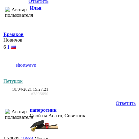
Ответить
Илья
Ермаков
Новичок
6
1
shortwave
Петушок
18/04/2021 15:27:21
#2896690
Ответить
папоротник
Свой на Aqa.ru, Советник
1
30905
19683
Москва