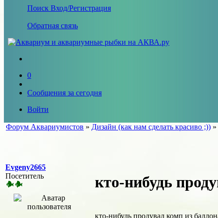
Поиск
Вход/Регистрация
Обратная связь
0
Сообщения за сегодня
Войти
Форум Аквариумистов
»
Дизайн (как нам сделать красиво ;))
Evgeny2665
Посетитель
кто-нибудь прод
кто-нибудь продувал комп из баллон