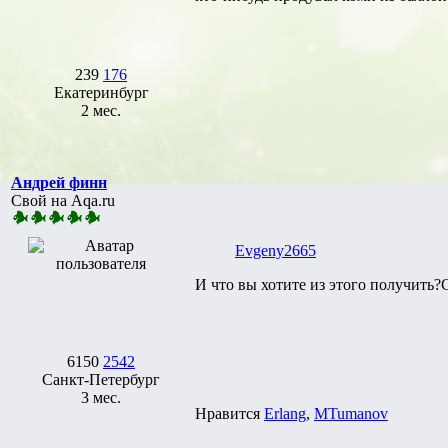
239
176
Екатеринбург
2 мес.
Андрей финн
Свой на Aqa.ru
Evgeny2665
И что вы хотите из этого получить
6150
2542
Санкт-Петербург
3 мес.
Нравится
Erlang
,
MTumanov