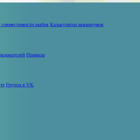
т совместимости рыбок
Калькулятор аквариумов
льзователей
Правила
те
Группа в VK