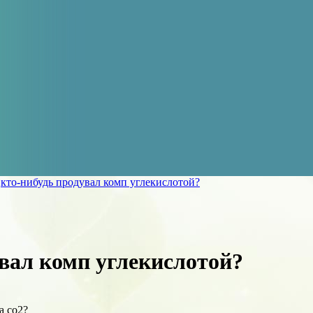
»
кто-нибудь продувал комп углекислотой?
увал комп углекислотой?
а co2?