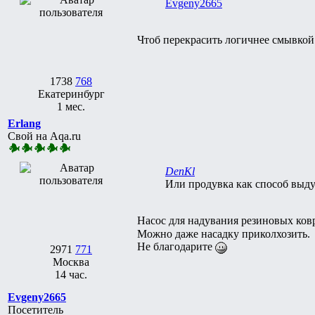
Evgeny2665
Чтоб перекрасить логичнее смывкой
1738
768
Екатеринбург
1 мес.
Erlang
Свой на Aqa.ru
DenKl
Или продувка как способ выд
Насос для надувания резиновых ковр
Можно даже насадку приколхозить.
Не благодарите
2971
771
Москва
14 час.
Evgeny2665
Посетитель