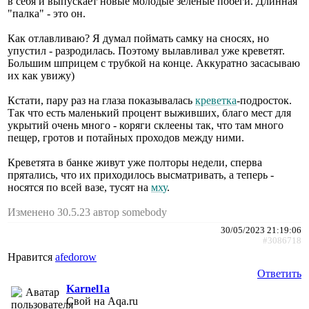
в себя и выпускает новые молодые зелёные побеги. Длинная
"палка" - это он.
Как отлавливаю? Я думал поймать самку на сносях, но
упустил - разродилась. Поэтому вылавливал уже креветят.
Большим шприцем с трубкой на конце. Аккуратно засасываю
их как увижу)
Кстати, пару раз на глаза показывалась
креветка
-подросток.
Так что есть маленький процент выживших, благо мест для
укрытий очень много - коряги склеены так, что там много
пещер, гротов и потайных проходов между ними.
Креветята в банке живут уже полторы недели, сперва
прятались, что их приходилось высматривать, а теперь -
носятся по всей вазе, тусят на
мху
.
Изменено 30.5.23 автор somebody
30/05/2023 21:19:06
#3086718
Нравится
afedorow
Ответить
Karnel1a
Свой на Aqa.ru