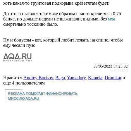
хоть какая-то грунтовая подкормка креветятам будет.
До этого пытался таким же образом спасти креветят в 0.75
банке, но дольше недели не выживали, видимо, без
мха
смертельно тоскливо было.
Ну и бонусом - кот, который любит лежать на спине, чтобы
ему чесали пузо
30/05/2023 17:25:32
#3086693
Нравится
Andrey Borisov
,
Baga
,
Yamadory
,
Kameia
,
Drumkar
и
еще
4 пользователям