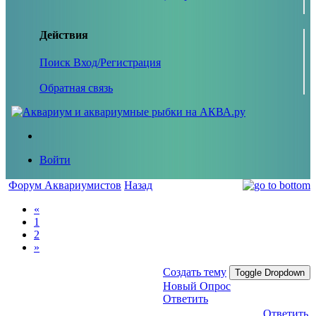
Действия
Поиск
Вход/Регистрация
Обратная связь
Войти
Форум Аквариумистов
Назад
«
1
2
»
Создать тему
Toggle Dropdown
Новый Опрос
Ответить
Ответить