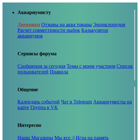
Аквариумисту
Дневники
Отзывы на аква товары
Энциклопедия
Расчет совместимости рыбок
Калькулятор
аквариумов
Сервисы форума
Сообщения за сегодня
Темы с моим участием
Список
пользователей
Правила
Общение
Календарь событий
Чат в Telegram
Аквариумисты на
карте
Группа в VK
Интересно
Наши Магазины
Мы все :)
Игра на память