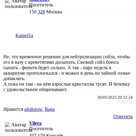
Посетитель
150
328
Москва
Karnel1a
Не, это временное решение для нейтрализации сойла, чтобы
его в вазу с креветятами досыпать. Свежий сойл боюсь
сыпать - фонить будет сильно. А так - пару недель в
аквариуме прополоскался - и можно в день по чайной ложке
добавлять.
А пока он там - на нём взрослые кристаллы тусят. И бечевку
с удовольствием общипывают.
30/05/2023 20:52:24
#3086713
Нравится
afedorow
,
Baga
Ответить
Vilera
Посетитель
457
179
Королёв