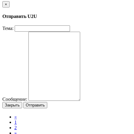
×
Отправить U2U
Тема:
Сообщение:
Закрыть
Отправить
«
1
2
»