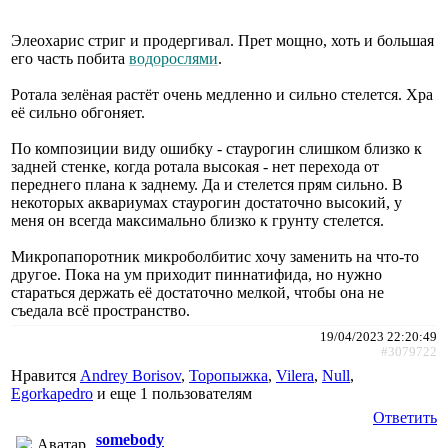
Элеохарис стриг и продергивал. Прет мощно, хоть и большая
его часть побита
водорослями
.
Ротала зелёная растёт очень медленно и сильно стелется. Хра
её сильно обгоняет.
По композиции виду ошибку - стаурогин слишком близко к
задней стенке, когда ротала высокая - нет перехода от
переднего плана к заднему. Да и стелется прям сильно. В
некоторых аквариумах стаурогин достаточно высокий, у
меня он всегда максимально близко к грунту стелется.
Микропапоротник микроболбитис хочу заменить на что-то
другое. Пока на ум приходит пиннатифида, но нужно
стараться держать её достаточно мелкой, чтобы она не
съедала всё пространство.
19/04/2023 22:20:49
#3079722
Нравится
Andrey Borisov
,
Торопыжка
,
Vilera
,
Null
,
Egorkapedro
и еще
1 пользователям
Ответить
somebody