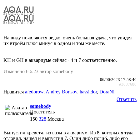
На виду появляются редко, очень большая удача, что увидел
их втроём плюс-минус в одном и том же месте.
KH и GH в аквариуме сейчас - 4 и 7 соответственно.
Изменено 6.6.23 автор somebody
06/06/2023 17:58:40
#3087680
Нравится
afedorow
,
Andrey Borisov
,
hassildor
,
DoraNi
Ответить
somebody
Посетитель
150
328
Москва
Выпустил креветят из вазы в аквариум. Из 8, которых я туда
отловил, нашёл и выпустил 7. Один либо погиб, либо его