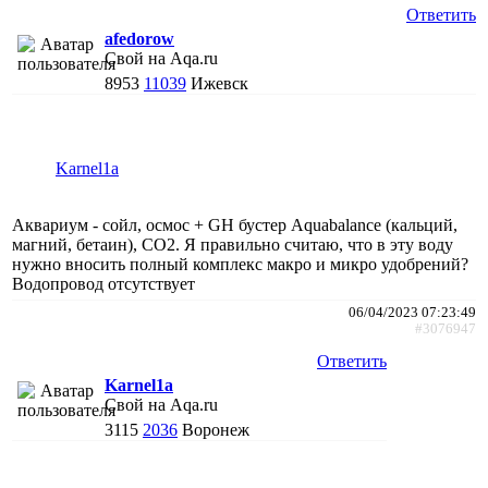
Ответить
afedorow
Свой на Aqa.ru
8953
11039
Ижевск
Karnel1a
Аквариум - сойл, осмос + GH бустер Aquabalance (кальций,
магний, бетаин), СО2. Я правильно считаю, что в эту воду
нужно вносить полный комплекс макро и микро удобрений?
Водопровод отсутствует
06/04/2023 07:23:49
#3076947
Ответить
Karnel1a
Свой на Aqa.ru
3115
2036
Воронеж