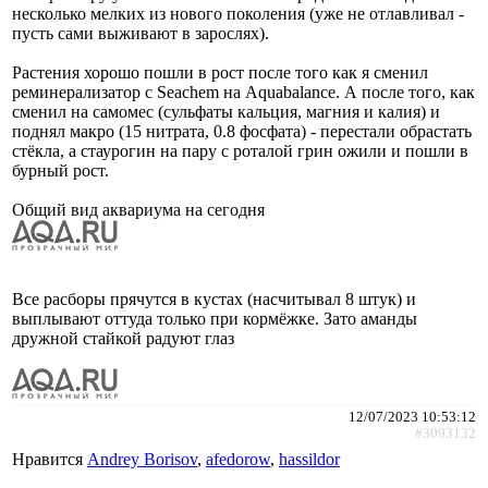
несколько мелких из нового поколения (уже не отлавливал -
пусть сами выживают в зарослях).
Растения хорошо пошли в рост после того как я сменил
реминерализатор с Seachem на Aquabalance. А после того, как
сменил на самомес (сульфаты кальция, магния и калия) и
поднял макро (15 нитрата, 0.8 фосфата) - перестали обрастать
стёкла, а стаурогин на пару с роталой грин ожили и пошли в
бурный рост.
Общий вид аквариума на сегодня
Все расборы прячутся в кустах (насчитывал 8 штук) и
выплывают оттуда только при кормёжке. Зато аманды
дружной стайкой радуют глаз
12/07/2023 10:53:12
#3093132
Нравится
Andrey Borisov
,
afedorow
,
hassildor