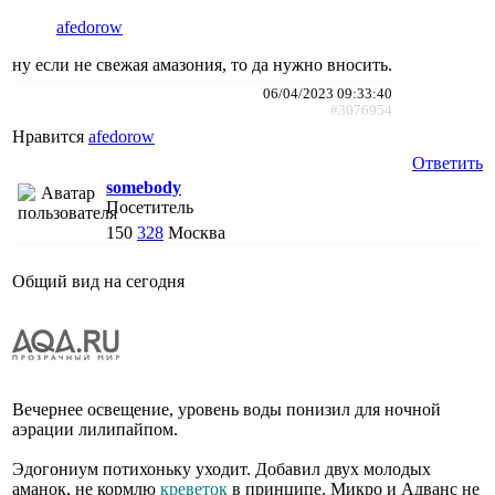
afedorow
ну если не свежая амазония, то да нужно вносить.
06/04/2023 09:33:40
#3076954
Нравится
afedorow
Ответить
somebody
Посетитель
150
328
Москва
Общий вид на сегодня
Вечернее освещение, уровень воды понизил для ночной
аэрации лилипайпом.
Эдогониум потихоньку уходит. Добавил двух молодых
аманок, не кормлю
креветок
в принципе. Микро и Адванс не