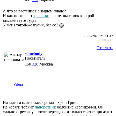
А что за растение на заднем плане?
И как поживают
креветки
в вазе, вы самок к икрой
высаживаете туда?
У меня такой-же кубик, без со2
30/05/2023 21:11:42
#3086715
Ответить
somebody
Посетитель
150
328
Москва
Vilera
На заднем плане смесь ротал - хра и Грин.
Из коряги торчит
папоротник
болбитис карликовый. Он
сильно стрессанул после пересадки и только сейчас приходит