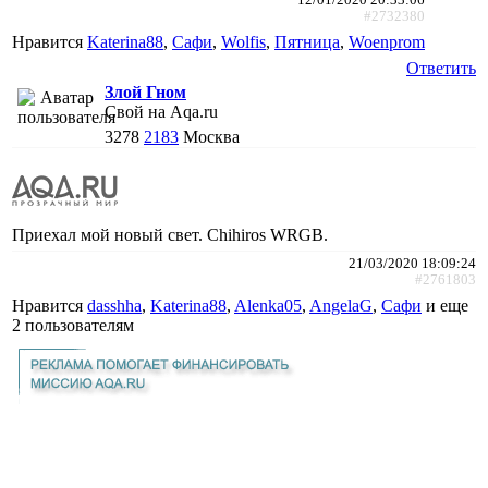
#2732380
Нравится
Katerina88
,
Сафи
,
Wolfis
,
Пятница
,
Woenprom
Ответить
Злой Гном
Свой на Aqa.ru
3278
2183
Москва
Приехал мой новый свет. Chihiros WRGB.
21/03/2020 18:09:24
#2761803
Нравится
dasshha
,
Katerina88
,
Alenka05
,
AngelaG
,
Сафи
и еще
2 пользователям