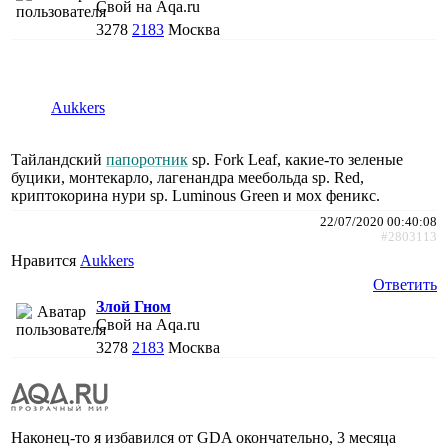
Свой на Aqa.ru
3278
2183
Москва
Aukkers
Тайландский
папоротник
sp. Fork Leaf, какие-то зеленые
буцики, монтекарло, лагенандра меебольда sp. Red,
криптокорина нури sp. Luminous Green и мох феникс.
22/07/2020 00:40:08
#2803113
Нравится
Aukkers
Ответить
Злой Гном
Свой на Aqa.ru
3278
2183
Москва
Наконец-то я избавился от GDA окончательно, 3 месяца