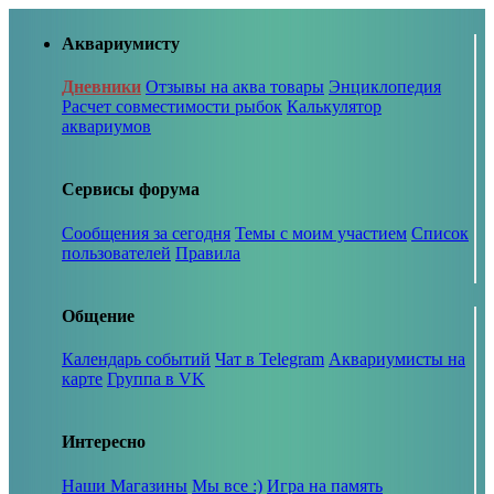
Аквариумисту
Дневники
Отзывы на аква товары
Энциклопедия
Расчет совместимости рыбок
Калькулятор
аквариумов
Сервисы форума
Сообщения за сегодня
Темы с моим участием
Список
пользователей
Правила
Общение
Календарь событий
Чат в Telegram
Аквариумисты на
карте
Группа в VK
Интересно
Наши Магазины
Мы все :)
Игра на память