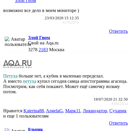
Злой Гном
возможно все дело в моем мониторе )
23/03/2020 15:12:35
#2762676
Ответить
Злой Гном
Свой на Aqa.ru
3278
2183
Москва
Петуха
больше нет, а кубик я маленько переделал.
А вместо
петуха
купил сегодня самца апистограммы агасица.
Посмотрим, как себя покажет. Может ещё самочку возьму
потом.
19/07/2020 21:32:50
#2802454
Нравится
Katerina88
,
AngelaG
,
Марк11
,
Ликвидатор
,
Сухарик
и еще
1 пользователям
Ответить
0льчик