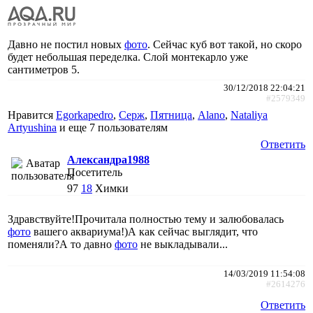
Давно не постил новых
фото
. Сейчас куб вот такой, но скоро
будет небольшая переделка. Слой монтекарло уже
сантиметров 5.
30/12/2018 22:04:21
#2579349
Нравится
Egorkapedro
,
Cepж
,
Пятница
,
Alano
,
Nataliya
Artyushina
и еще
7 пользователям
Ответить
Александра1988
Посетитель
97
18
Химки
Здравствуйте!Прочитала полностью тему и залюбовалась
фото
вашего аквариума!)А как сейчас выглядит, что
поменяли?А то давно
фото
не выкладывали...
14/03/2019 11:54:08
#2614276
Ответить