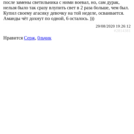
после замены светильника с ними воевал, но, сам дурак,
нельзя было так сразу влупить свет в 2 раза больше, чем был.
Купил своему агасику девочку на той неделе, осваивается.
Аманды чёт дохнут по одной, 6 осталось. )))
29/08/2020 19:26:12
#2814381
Нравится
Cepж
,
0льчик