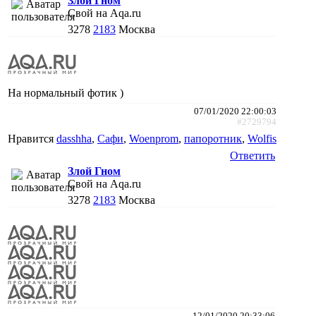
Злой Гном
Свой на Aqa.ru
3278
2183
Москва
На нормальный фотик )
07/01/2020 22:00:03
#2729794
Нравится
dasshha
,
Сафи
,
Woenprom
,
папоротник
,
Wolfis
Ответить
Злой Гном
Свой на Aqa.ru
3278
2183
Москва
12/01/2020 20:33:06