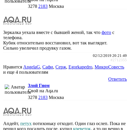
3278
2183
Москва
Зеркалка уехала вместе с бывшей женой, так что
фото
с
телефона.
Кубик относительно восстановил, вот так выглядит.
Сильно увеличил продувку газом.
02/12/2019 20:21:49
#2712355
Нравится
AngelaG
,
Сафи
,
Cepж
,
Egorkapedro
,
МикроСовесть
и еще
4 пользователям
Ответить
Злой Гном
Свой на Aqa.ru
3278
2183
Москва
Апдейт,
петух
потихоньку отходит. Один глаз ослеп. Пока не
решил кого посадить после, купил
креветок
, а то он вечно в