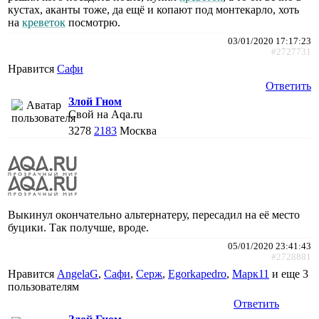
кустах, аканты тоже, да ещё и копают под монтекарло, хоть
на
креветок
посмотрю.
03/01/2020 17:17:23
#2727731
Нравится
Сафи
Ответить
Злой Гном
Свой на Aqa.ru
3278
2183
Москва
Выкинул окончательно альтернатеру, пересадил на её место
буцики. Так получше, вроде.
05/01/2020 23:41:43
#2728881
Нравится
AngelaG
,
Сафи
,
Cepж
,
Egorkapedro
,
Марк11
и еще
3
пользователям
Ответить