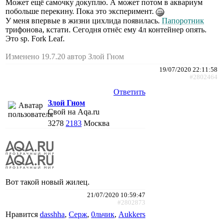
Может ещё самочку докуплю. А может потом в аквариум
побольше перекину. Пока это эксперимент.
У меня впервые в жизни цихлида появилась.
Папоротник
трифонова, кстати. Сегодня отнёс ему 4л контейнер опять.
Это sp. Fork Leaf.
Изменено 19.7.20 автор Злой Гном
19/07/2020 22:11:58
#2802464
Ответить
Злой Гном
Свой на Aqa.ru
3278
2183
Москва
Вот такой новый жилец.
21/07/2020 10:59:47
#2802873
Нравится
dasshha
,
Cepж
,
0льчик
,
Aukkers