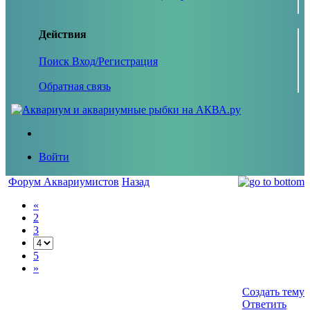
Действия
Поиск
Вход/Регистрация
Обратная связь
Войти
Форум Аквариумистов
Назад
«
2
3
5
»
Создать тему
Ответить