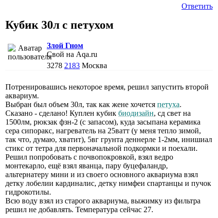
Ответить
Кубик 30л с петухом
Злой Гном
Свой на Aqa.ru
3278
2183
Москва
Потренировашись некоторое время, решил запустить второй
аквариум.
Выбран был объем 30л, так как жене хочется
петуха
.
Сказано - сделано! Куплен кубик
биодизайн
, сд свет на
1500лм, рюкзак фзн-2 (с запасом), куда засыпана керамика
сера сипоракс, нагреватель на 25ватт (у меня тепло зимой,
так что, думаю, хватит), 5вг грунта деннерле 1-2мм, инишиал
стикс от тетра для первоначальной подкормки и поехали.
Решил попробовать с почвопокровкой, взял ведро
монтекарло, ещё взял яванца, пару буцефаландр,
альтернатеру мини и из своего основного аквариума взял
детку лобелии кардиналис, детку нимфеи спартанцы и пучок
гидрокотилы.
Всю воду взял из старого аквариума, выжимку из фильтра
решил не добавлять. Температура сейчас 27.