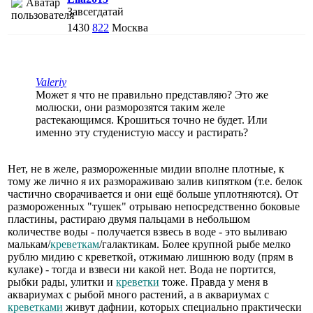
Завсегдатай
1430
822
Москва
Valeriy
Может я что не правильно представляю? Это же
молюски, они разморозятся таким желе
растекающимся. Крошиться точно не будет. Или
именно эту студенистую массу и растирать?
Нет, не в желе, размороженные мидии вполне плотные, к
тому же лично я их размораживаю залив кипятком (т.е. белок
частично сворачивается и они ещё больше уплотняются). От
размороженных "тушек" отрываю непосредственно боковые
пластины, растираю двумя пальцами в небольшом
количестве воды - получается взвесь в воде - это выливаю
малькам/
креветкам
/галактикам. Более крупной рыбе мелко
рублю мидию с креветкой, отжимаю лишнюю воду (прям в
кулаке) - тогда и взвеси ни какой нет. Вода не портится,
рыбки рады, улитки и
креветки
тоже. Правда у меня в
аквариумах с рыбой много растений, а в аквариумах с
креветками
живут дафнии, которых специально практически