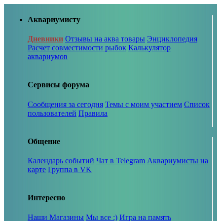
Аквариумисту
Дневники
Отзывы на аква товары
Энциклопедия
Расчет совместимости рыбок
Калькулятор
аквариумов
Сервисы форума
Сообщения за сегодня
Темы с моим участием
Список
пользователей
Правила
Общение
Календарь событий
Чат в Telegram
Аквариумисты на
карте
Группа в VK
Интересно
Наши Магазины
Мы все :)
Игра на память