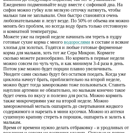
Ежедневно подменивайте воду вместе с сифонкой дна. На
сифон можно губку или мелкую сеточку натянуть, чтобы
мальки там не заплывали. Они быстро становятся очень
любознательными и лезут везде. По 50% от объема им можно
менять без проблем, но всегда воду брать только отстоянную
и комнатной температуры.
Можете уже на первой неделе начинать им тереть в пудру
готовые сухие корма с много
водорослями
в составе и всякие
хлопья для золотых. Годятся и любые готовые фирменные
корма для мальков, хоть тот же Сера Микрон. Кормите
сколько можете разнообразно. Но кормить в первые недели
можно совсем по чуть чуть, и как минимум 3-4 раза в день.
Потом уже можно будет порции плавно увеличивать.
Увидите сами сколько будут без остатков поедать. Когда уже
циклопа начнут брать, приблизительно на второй неделе,
можно будет тогда заморозками тоже пользоваться. Ставить
науплии артемии не обязательно, но малькам конечно такое
будет очень по вкусу и полезно для роста. Можно кормить
также микрочервями уже на второй неделе. Можно
замороженный мотыль ошпарить до свертывания жидкого
содержимого и нарезать в мини кусочки. Можно из аптеки
сушенную крапиву стереть в порошок, ошпарить и залить к
малькам.
Время от времени нужно делать отбраковку - и уродливых от
рождения и совсем не растущих удалить. Остальных потом