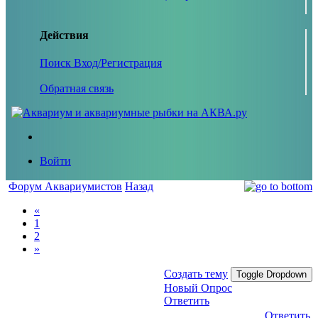
Действия
Поиск
Вход/Регистрация
Обратная связь
Войти
Форум Аквариумистов
Назад
«
1
2
»
Создать тему
Toggle Dropdown
Новый Опрос
Ответить
Ответить