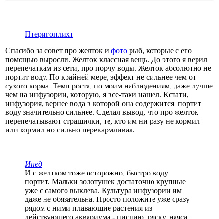
Птеригоплихт
Спасибо за совет про желток и
фото
рыб, которые с его
помощью выросли. Желток классная вещь. До этого я верил
перепечаткам из сети, про порчу воды. Желток абсолютно не
портит воду. По крайней мере, эффект не сильнее чем от
сухого корма. Темп роста, по моим наблюдениям, даже лучше
чем на инфузории, которую, я все-таки нашел. Кстати,
инфузория, вернее вода в которой она содержится, портит
воду значительно сильнее. Сделал вывод, что про желток
перепечатывают страшилки, те, кто им ни разу не кормил
или кормил но сильно перекармливал.
Инед
И с желтком тоже осторожно, быстро воду
портит. Мальки золотушек достаточно крупные
уже с самого выклева. Культура инфузории им
даже не обязательна. Просто положите уже сразу
рядом с ними плавающие растения из
действующего аквариума - писцию, ряску, наяса,