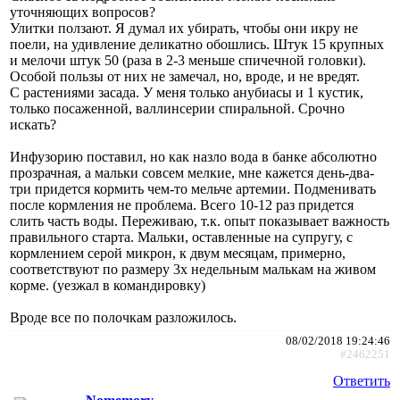
уточняющих вопросов?
Улитки ползают. Я думал их убирать, чтобы они икру не
поели, на удивление деликатно обошлись. Штук 15 крупных
и мелочи штук 50 (раза в 2-3 меньше спичечной головки).
Особой пользы от них не замечал, но, вроде, и не вредят.
С растениями засада. У меня только анубиасы и 1 кустик,
только посаженной, валлинсерии спиральной. Срочно
искать?
Инфузорию поставил, но как назло вода в банке абсолютно
прозрачная, а мальки совсем мелкие, мне кажется день-два-
три придется кормить чем-то мельче артемии. Подменивать
после кормления не проблема. Всего 10-12 раз придется
слить часть воды. Переживаю, т.к. опыт показывает важность
правильного старта. Мальки, оставленные на супругу, с
кормлением серой микрон, к двум месяцам, примерно,
соответствуют по размеру 3х недельным малькам на живом
корме. (уезжал в командировку)
Вроде все по полочкам разложилось.
08/02/2018 19:24:46
#2462251
Ответить