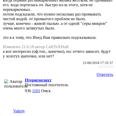
когда первый раз выкармливал малька желтком, не промывал
его. вода портилась оч. быстро из-за этого, хотя не
перекармливал.
потом подсказали, что нужно несколько раз промывать
чистой водой. от промытого проблем не было.
лучше, конечно - живой пылью. а от одной "серы микрон"
очень много затянутых было.
это я к тому, что Инед Вам правильно подсказывала.
Изменено 21.6.18 автор CaHTeXHuK
а вот интересно (оф.топ., конечно), но: отчего зависит, будут
у золотух шапочки, или нет?
21/06/2018 17:33:37
#2510395
Ответить
Птеригоплихт
Постоянный посетитель
936
1101
Омск
Valeriy