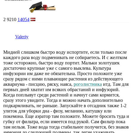
2
9210
14054
Valeriy
Мидией слишком быстро воду испортите, если только после
каждого раза воду подменивать не собираетесь. И с желтком
тоже осторожно, быстро воду портит. Мальки золотушек
достаточно крупные уже с самого выклева. Культура
инфузории им даже не обязательна. Просто положите уже
сразу рядом с ними плавающие растения из действующего
аквариума - писцию, ряску, наяса,
роголистника
итд. Там для
первых дней хватит им всяких обрастаний и инфузорий.
Когда поплывут среди растений и начнут сами кормится,
сразу этого увидите. Тогда и можно начать дополнительно
подкармливать, не раньше. Запускайте в отсадник также 1-2
улиток для уборки дна - физу, меланию, катушку или
покемона. Еще аэратор там положите. Можете бросить туда и
губку от фильтра, если имеется под рукой. Сам фильтр пока
там нельзя. Тоже вода тогда стабильнее получится, без знаков
аммония до следующей подмены, так легче ухаживать.