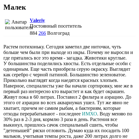
Малек
Valeriy
Постоянный посетитель
884
266
Волгоград
Растем потихоньку. Сегодня заметил две ниточки, чуть
больше чем были при выходе из икры. Почему не выросли и
где прятались все это время - загадка. Животики круглые.
У большинства поделились хвосты. Есть отдельные особи с
одинарным. Еще часть приобрела серую окраску. Выглядит
как серебро с черной патиной. Большинство зеленоватое.
Прикольно выглядят когда наедятся красных хлопьев.
Наверное, специалисты уже бы начали сортировку, мне же в
первый раз интересно кто вырастет и как будет окрашен.
Живут пока в 60 литрах. Поставил 2 фильтра и аэрацию. До
этого от аэрации во всех аквариумах ушел. Тут же явно не
хватает, причем не самим рыбам, а бактериям, которые
отходы перерабатывают - последнее
ИМХО
. Воду меняю по
30% раз в 2-3 дня, кормлю 3 раза в день. Растения все
выкинул, пришлось сачок специальный сшить, чтобы
"детенышей" ряски отловить. Думаю куда их посадить 100
мальков, учитывая темпы роста, даже 200 литрах долго не