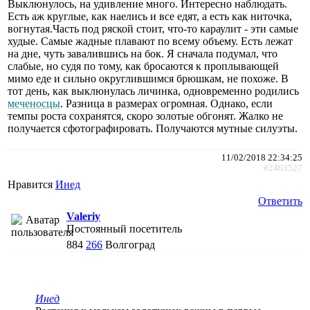
Выклюнулось, на удивление много. Интересно наблюдать.
Есть аж круглые, как наелись и все едят, а есть как ниточка,
вогнутая.Часть под ряской стоит, что-то караулит - эти самые
худые. Самые жадные плавают по всему объему. Есть лежат
на дне, чуть завалившись на бок. Я сначала подумал, что
слабые, но судя по тому, как бросаются к проплывающей
мимо еде и сильно округлившимся брюшкам, не похоже. В
тот день, как выклюнулась личинка, одновременно родились
меченосцы
. Разница в размерах огромная. Однако, если
темпы роста сохранятся, скоро золотые обгонят. Жалко не
получается сфотографировать. Получаются мутные силуэты.
11/02/2018 22:34:25
#2463527
Нравится
Инед
Ответить
Valeriy
Постоянный посетитель
884
266
Волгоград
Инед