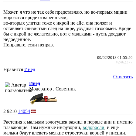
Может, я что не так себе представляю, но во-первых мидии
морозятся вроде отваренными,
во-вторых улитки тоже с икрой не айс, она ползет и
оставляет слизистый след на икре, ухудшая газообмен. Вроде
бы с икрой не желательно, вот с мальками - пусть доедают
недоеденное.
Поправьте, если неправ.
09/02/2018 01:55:50
#2462377
Нравится
Инед
Ответить
Инед
Модератор , Советник
2
9210
14054
Растения к малькам золотушек важны в первые дни и именно
плавающие. Там нужные инфузории,
водоросли
, и еще
мальки будут клевать мелкие отросточки корней у писции.