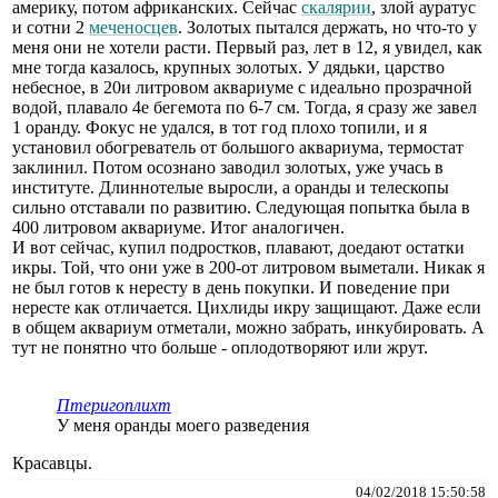
америку, потом африканских. Сейчас
скалярии
, злой ауратус
и сотни 2
меченосцев
. Золотых пытался держать, но что-то у
меня они не хотели расти. Первый раз, лет в 12, я увидел, как
мне тогда казалось, крупных золотых. У дядьки, царство
небесное, в 20и литровом аквариуме с идеально прозрачной
водой, плавало 4е бегемота по 6-7 см. Тогда, я сразу же завел
1 оранду. Фокус не удался, в тот год плохо топили, и я
установил обогреватель от большого аквариума, термостат
заклинил. Потом осознано заводил золотых, уже учась в
институте. Длиннотелые выросли, а оранды и телескопы
сильно отставали по развитию. Следующая попытка была в
400 литровом аквариуме. Итог аналогичен.
И вот сейчас, купил подростков, плавают, доедают остатки
икры. Той, что они уже в 200-от литровом выметали. Никак я
не был готов к нересту в день покупки. И поведение при
нересте как отличается. Цихлиды икру защищают. Даже если
в общем аквариум отметали, можно забрать, инкубировать. А
тут не понятно что больше - оплодотворяют или жрут.
Птеригоплихт
У меня оранды моего разведения
Красавцы.
04/02/2018 15:50:58