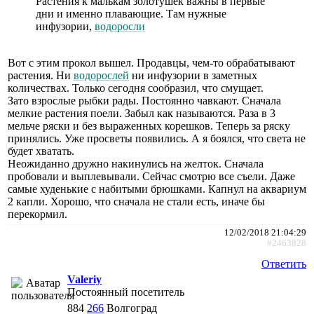
Растения к малькам золотушек важны в первые
дни и именно плавающие. Там нужные
инфузории,
водоросли
Вот с этим прокол вышел. Продавцы, чем-то обрабатывают
растения. Ни
водорослей
ни инфузории в заметных
количествах. Только сегодня сообразил, что смущает.
Зато взрослые рыбки рады. Постоянно чавкают. Сначала
мелкие растения поели. Забыл как называются. Раза в 3
мельче ряски и без выраженных корешков. Теперь за ряску
принялись. Уже просветы появились. А я боялся, что света не
будет хватать.
Неожиданно дружно накинулись на желток. Сначала
пробовали и выплевывали. Сейчас смотрю все съели. Даже
самые худенькие с набитыми брюшками. Капнул на аквариум
2 капли. Хорошо, что сначала не стали есть, иначе бы
перекормил.
12/02/2018 21:04:29
#2463828
Ответить
Valeriy
Постоянный посетитель
884
266
Волгоград