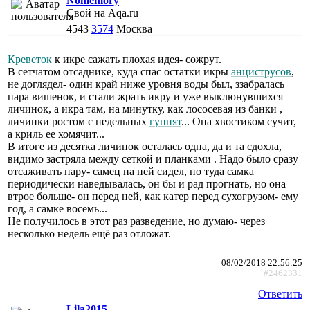
Nomemory
Свой на Aqa.ru
4543
3574
Москва
Креветок
к икре сажать плохая идея- сожрут.
В сетчатом отсаднике, куда спас остатки икры
анциструсов
,
не доглядел- один край ниже уровня воды был, ззабралась
пара вишенок, и стали жрать икру и уже выклюнувшихся
личинок, а икра там, на минутку, как лососевая из банки ,
личинки ростом с недельных
гуппят
... Она хвостиком сучит,
а криль ее хомячит...
В итоге из десятка личинок осталась одна, да и та сдохла,
видимо застряла между сеткой и планками . Надо было сразу
отсаживать пару- самец на ней сидел, но туда самка
периодически наведывалась, он бы и рад прогнать, но она
втрое больше- он перед ней, как катер перед сухогрузом- ему
год, а самке восемь...
Не получилось в этот раз разведение, но думаю- через
несколько недель ещё раз отложат.
08/02/2018 22:56:25
#2462331
Ответить
Lila2015