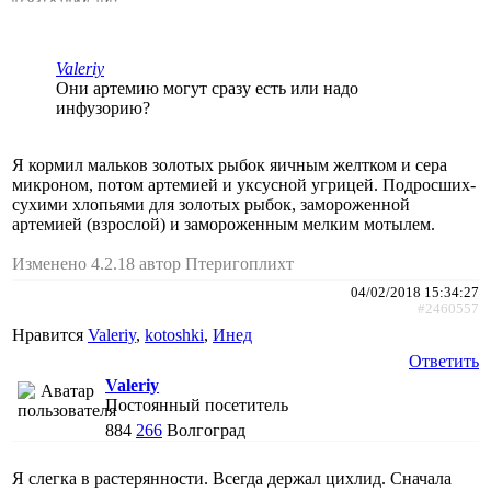
Valeriy
Они артемию могут сразу есть или надо
инфузорию?
Я кормил мальков золотых рыбок яичным желтком и сера
микроном, потом артемией и уксусной угрицей. Подросших-
сухими хлопьями для золотых рыбок, замороженной
артемией (взрослой) и замороженным мелким мотылем.
Изменено 4.2.18 автор Птеригоплихт
04/02/2018 15:34:27
#2460557
Нравится
Valeriy
,
kotoshki
,
Инед
Ответить
Valeriy
Постоянный посетитель
884
266
Волгоград
Я слегка в растерянности. Всегда держал цихлид. Сначала