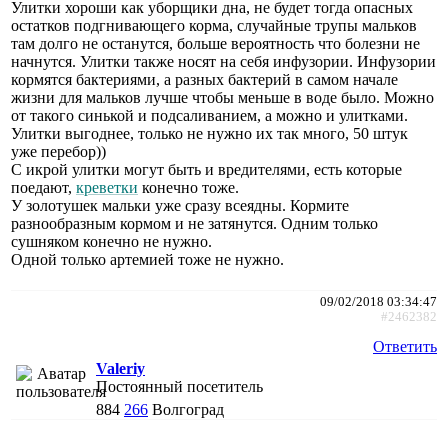
Улитки хороши как уборщики дна, не будет тогда опасных
остатков подгнивающего корма, случайные трупы мальков
там долго не останутся, больше вероятность что болезни не
начнутся. Улитки также носят на себя инфузории. Инфузории
кормятся бактериями, а разных бактерий в самом начале
жизни для мальков лучше чтобы меньше в воде было. Можно
от такого синькой и подсаливанием, а можно и улитками.
Улитки выгоднее, только не нужно их так много, 50 штук
уже перебор))
С икрой улитки могут быть и вредителями, есть которые
поедают,
креветки
конечно тоже.
У золотушек мальки уже сразу всеядны. Кормите
разнообразным кормом и не затянутся. Одним только
сушняком конечно не нужно.
Одной только артемией тоже не нужно.
09/02/2018 03:34:47
#2462382
Ответить
Valeriy
Постоянный посетитель
884
266
Волгоград