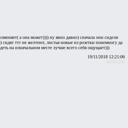
зменяет( а она может)))) ну явно давно) сначала они сидели
)) сидят ттт не желтеют, листья новые из розетки понемногу да
идеть на изначальном месте лучше всего себя ощущает)))
19/11/2018 12:21:06
#2561261