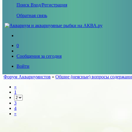
Поиск
Вход/Регистрация
Обратная связь
0
Сообщения за сегодня
Войти
Форум Аквариумистов
»
Общие (неясные) вопросы содержани
«
1
3
4
»