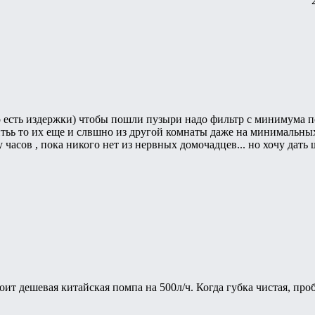
 есть издержки) чтобы пошли пузыри надо фильтр с минимума по
тьь то их еще и слвшно из другой комнаты даже на минимальных н
 часов , пока никого нет из нервных домочадцев... но хочу дать 
тоит дешевая китайская помпа на 500л/ч. Когда губка чистая, про