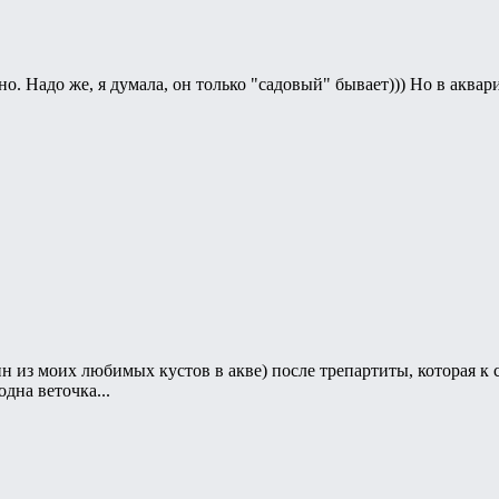
жно. Надо же, я думала, он только "садовый" бывает))) Но в акв
дин из моих любимых кустов в акве) после трепартиты, которая 
дна веточка...