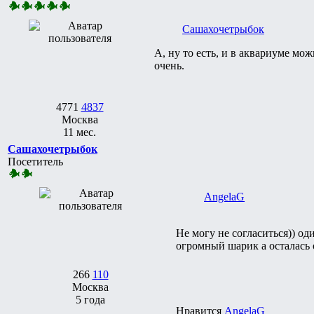
Сашахочетрыбок
А, ну то есть, и в аквариуме мо
очень.
4771
4837
Москва
11 мес.
Сашахочетрыбок
Посетитель
AngelaG
Не могу не согласиться)) о
огромный шарик а осталась о
266
110
Москва
5 года
Нравится
AngelaG