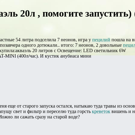
эль 20л , помогите запустить) 
частные 54 литра подселила 7 неонов, игра у
пецилий
пошла на вы
позавчера одного дотюкали.. итого: 7 неонов, 2 довольные
пеци
 купила:акваэль 20 литров с Освещение: LED светильник 6W
T-MINI (400л/час). И кустик анубиаса мини
меня еще от старого запуска остался, натыкаю туда травы из осн
апущу свет и фильтр и переселю туда горсть
креветок
вишень и н
Можно ли сажать сразу на старой воде?