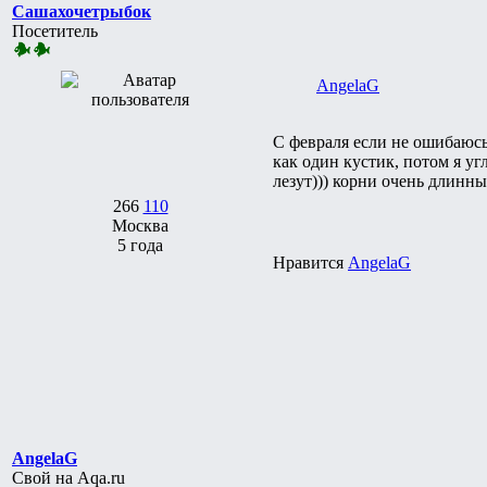
Сашахочетрыбок
Посетитель
AngelaG
С февраля если не ошибаюсь)
как один кустик, потом я уг
лезут))) корни очень длинны
266
110
Москва
5 года
Нравится
AngelaG
AngelaG
Свой на Aqa.ru