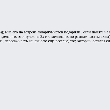
)) мне его на встрече аквариумистов подарили , если память не и
лядела, что это пучок из 3х и отделила их по разным частям аквы
е , пересаживать конечно то еще веселье) тот, который остался с