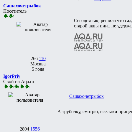
Сашахочетрыбок
Посетитель
Сегодня так, решила что сад
старой аквы иии.. не удержа
266
110
Москва
5 года
IgorPriv
Свой на Aqa.ru
Сашахочетрыбок
А трубочку, смотрю, все-таки прице
2804
1556