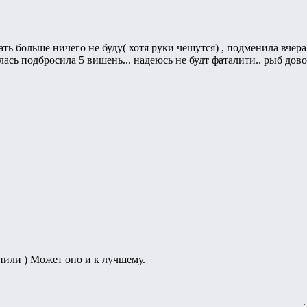
ать больше ничего не буду( хотя руки чешутся) , подменила вчера
лась подбросила 5 вишень... надеюсь не будт фаталити.. рыб дов
пили ) Может оно и к лучшему.