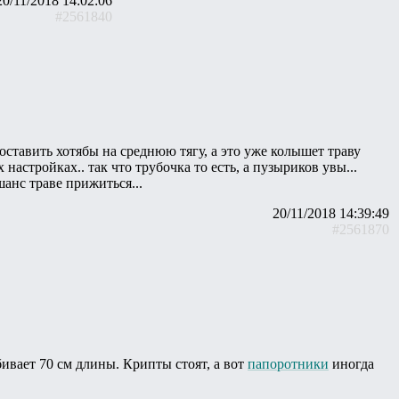
20/11/2018 14:02:06
#2561840
ставить хотябы на среднюю тягу, а это уже колышет траву
астройках.. так что трубочка то есть, а пузыриков увы...
шанс траве прижиться...
20/11/2018 14:39:49
#2561870
бивает 70 см длины. Крипты стоят, а вот
папоротники
иногда