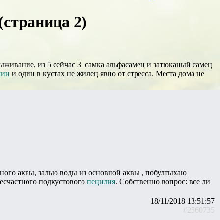
(страница 2)
живание, из 5 сейчас 3, самка альфасамец и затюканый самец
лии
и один в кустах не жилец явно от стресса. Места дома не
овного аквы, залью воды из основной аквы , побултыхаю
есчастного подкустового
пецилия
. Собственно вопрос: все ли
18/11/2018 13:51:57
#2560735