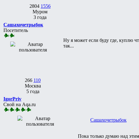
2804
1556
Муром
3 года
Сашахочетрыбок
Посетитель
Ну я может если буду где, куплю ч
так...
266
110
Москва
5 года
IgorPriv
Свой на Aqa.ru
Сашахочетрыбок
Пока только думаю над этим 