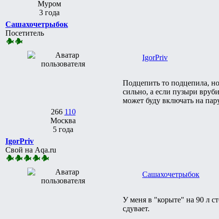
Муром
3 года
Сашахочетрыбок
Посетитель
IgorPriv
Подцепить то подцепила, но
сильно, а если пузыри вруби
может буду включать на пару
266
110
Москва
5 года
IgorPriv
Свой на Aqa.ru
Сашахочетрыбок
У меня в "корыте" на 90 л с
сдувает.