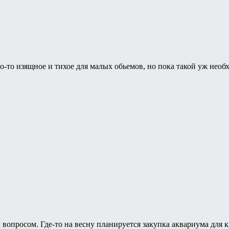
то-то изящное и тихое для малых обьемов, но пока такой уж необх
вопросом. Где-то на весну планируется закупка аквариума для к