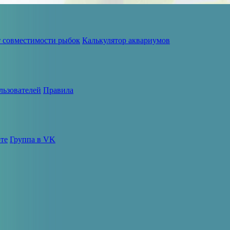
т совместимости рыбок
Калькулятор аквариумов
льзователей
Правила
те
Группа в VK