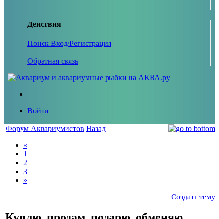
Действия
Поиск
Вход/Регистрация
Обратная связь
Войти
Форум Аквариумистов
Назад
«
1
2
3
»
Создать тему
Куплю, продам, подарю, обменяю,