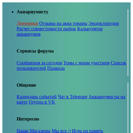
Аквариумисту
Дневники
Отзывы на аква товары
Энциклопедия
Расчет совместимости рыбок
Калькулятор
аквариумов
Сервисы форума
Сообщения за сегодня
Темы с моим участием
Список
пользователей
Правила
Общение
Календарь событий
Чат в Telegram
Аквариумисты на
карте
Группа в VK
Интересно
Наши Магазины
Мы все :)
Игра на память