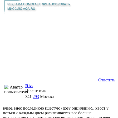
Ответить
Rivs
Посетитель
341
293
Москва
вчера внёс последнюю (шестую) дозу бициллин-5, хвост у
петьки с каждым днем расклеивается все больше.
покраснения на хвосте уже совсем еле различимые, но еще