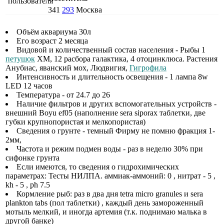
341
293
Москва
Объём аквариума 30л
Его возраст 2 месяца
Видовой и количественный состав населения - Рыбы 1
петушок
ХМ, 12 расбора галактика, 4 отоцинклюса. Растения
Анубиас, яванский мох, Людвигия,
Гигрофила
Интенсивность и длительность освещения - 1 лампа 8w
LED 12 часов
Температура - от 24.7 до 26
Наличие фильтров и других вспомогательных устройств -
внешний Boyu ef05 (наполнение sera siporax таблетки, две
губки крупнопористая и мелкопористая)
Сведения о грунте - темный Фирму не помню фракция 1-
2мм,
Частота и режим подмен воды - раз в неделю 30% при
сифонке грунта
Если имеются, то сведения о гидрохимических
параметрах: Тесты НИЛПА. аммиак-аммоний: 0 , нитрат - 5 ,
kh - 5 , ph 7.5
Кормление рыб: раз в два дня tetra micro granules и sera
plankton tabs (пол таблетки) , каждый день замороженный
мотыль мелкий, и иногда артемия (т.к. поднимаю малька в
другой банке)