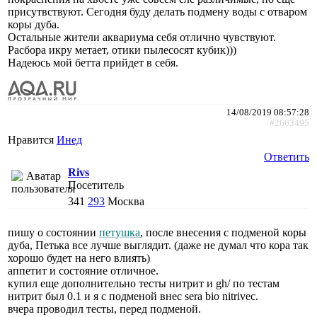
присутвствуют. Сегодня буду делать подмену воды с отваром
коры дуба.
Остальные жители аквариума себя отлично чувствуют.
Расбора икру метает, отики пылесосят кубик)))
Надеюсь мой бетта прийдет в себя.
14/08/2019 08:57:28
#2663495
Нравится
Инед
Ответить
Rivs
Посетитель
341
293
Москва
пишу о состоянии
петушка
, после внесения с подменой коры
дуба, Петька все лучше выглядит. (даже не думал что кора так
хорошо будет на него влиять)
аппетит и состояние отличное.
купил еще дополнительно тесты нитрит и gh/ по тестам
нитрит был 0.1 и я с подменой внес sera bio nitrivec.
вчера проводил тесты, перед подменой.