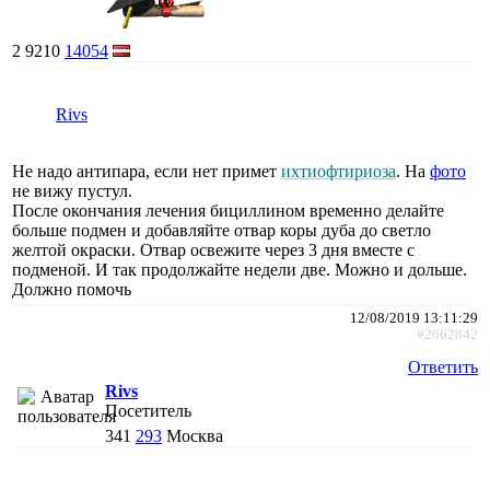
2
9210
14054
Rivs
Не надо антипара, если нет примет
ихтиофтириоза
. На
фото
не вижу пустул.
После окончания лечения бициллином временно делайте
больше подмен и добавляйте отвар коры дуба до светло
желтой окраски. Отвар освежите через 3 дня вместе с
подменой. И так продолжайте недели две. Можно и дольше.
Должно помочь
12/08/2019 13:11:29
#2662842
Ответить
Rivs
Посетитель
341
293
Москва