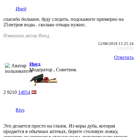
Инед
спасибо большое, буду следить. подскажите примерно на
25литров воды . сколько отвара нужно.
Изменено автор Инед
12/08/2019 13:25:24
#2662850
Ответить
Инед
Модератор , Советник
2
9210
14054
Rivs
Это делается просто на глазок. Из коры дуба, которая
продается в обычных аптеках, берите столовую ложку,
доведите до кипения в стакане воды, поварите пару минут,