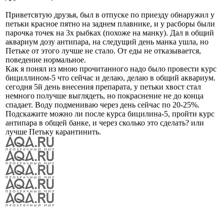
Приветсвтую друзья, был в отпуске по приезду обнаружил у
петьки красное пятно на заднем плавнике, и у расборы были
парочка точек на 3х рыбках (похоже на манку). Дал в общий
аквариум дозу антипара, на следущий день манка ушла, но
Петьке от этого лучше не стало. От еды не отказывается,
поведение нормальное.
Как я понял из мною прочитанного надо было провести курс
бициллином-5 что сейчас и делаю, делаю в общий аквариум.
сегодня 5й день внесения препарата, у петьки хвост стал
немного получше выглядеть, но покраснение не до конца
спадает. Воду подмениваю через день сейчас по 20-25%.
Подскажите можно ли после курса бицилина-5, пройти курс
антипара в общей банке, и через сколько это сделать? или
лучше Петьку карантинить.