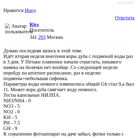
#2664907
Нравится
Инед
Ответить
Rivs
Посетитель
341
293
Москва
Думаю последняя запись в этой теме.
Идёт вторая неделя внесения коры дуба с подменой воды раз
в 3 дня. У Петьки плавники начали отрастать, никакого
намека на болячки нет вообще. Со следующей недели
перейду на штатное расписание, раз в неделю
подмены+небольшая сифонка.
Параметры воды немного изменились общий Gh стал 9,а был
11. Может кора дуба смягчает воду немного.
Тесты капельные НИЛПА.
NH3/NH4 - 0
NО3 - 5
NО2 - 0
KH - 5
PH - 7.5
GH - 9
К сожалению фотоаппарат на даче забыл, фотки только с