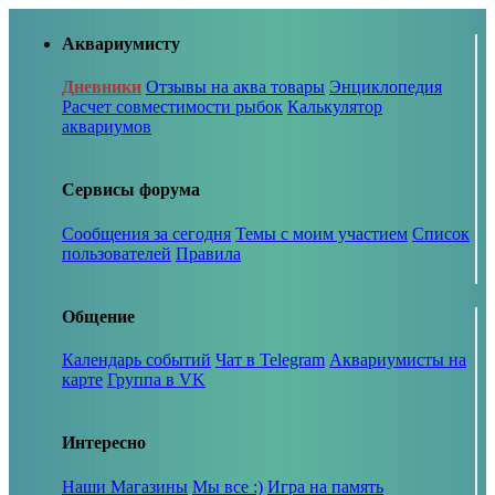
Аквариумисту
Дневники
Отзывы на аква товары
Энциклопедия
Расчет совместимости рыбок
Калькулятор
аквариумов
Сервисы форума
Сообщения за сегодня
Темы с моим участием
Список
пользователей
Правила
Общение
Календарь событий
Чат в Telegram
Аквариумисты на
карте
Группа в VK
Интересно
Наши Магазины
Мы все :)
Игра на память