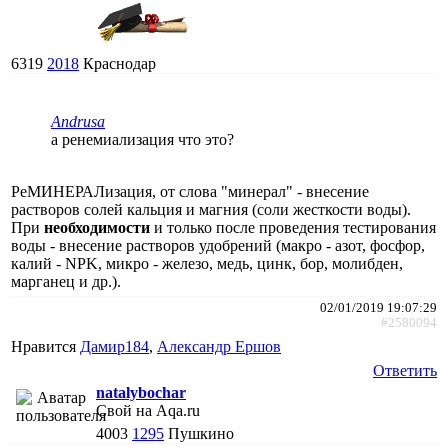
6319
2018
Краснодар
Andrusa
а ренемиализация что это?
РеМИНЕРАЛизация, от слова "минерал" - внесение
растворов солей кальция и магния (соли жесткости воды).
При
необходимости
и только после проведения тестирования
воды - внесение растворов удобрений (макро - азот, фосфор,
калий - NPK, микро - железо, медь, цинк, бор, молибден,
марганец и др.).
02/01/2019 19:07:29
#2580094
Нравится
Дамир184
,
Александр Ершов
Ответить
natalybochar
Свой на Aqa.ru
4003
1295
Пушкино