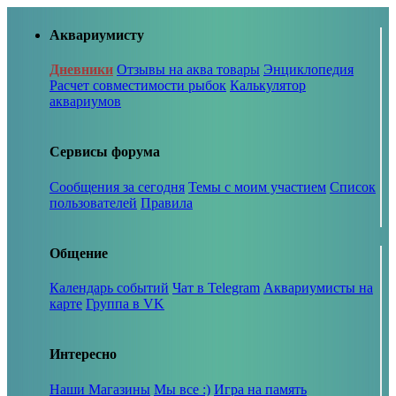
Аквариумисту
Дневники
Отзывы на аква товары
Энциклопедия
Расчет совместимости рыбок
Калькулятор
аквариумов
Сервисы форума
Сообщения за сегодня
Темы с моим участием
Список
пользователей
Правила
Общение
Календарь событий
Чат в Telegram
Аквариумисты на
карте
Группа в VK
Интересно
Наши Магазины
Мы все :)
Игра на память