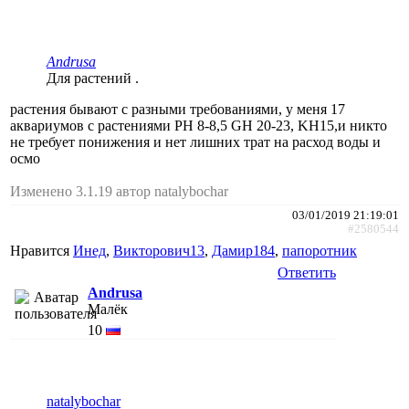
Andrusa
Для растений .
растения бывают с разными требованиями, у меня 17
аквариумов с растениями РН 8-8,5 GH 20-23, KH15,и никто
не требует понижения и нет лишних трат на расход воды и
осмо
Изменено 3.1.19 автор natalybochar
03/01/2019 21:19:01
#2580544
Нравится
Инед
,
Викторович13
,
Дамир184
,
папоротник
Ответить
Andrusa
Малёк
10
natalybochar