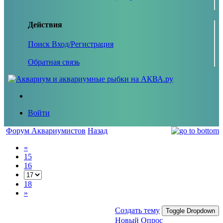
Действия
Поиск
Вход/Регистрация
Обратная связь
Войти
Форум Аквариумистов
Назад
«
15
16
18
»
Создать тему
Toggle Dropdown
Новый Опрос