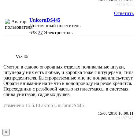
#1157638
Ответить
UnicornDS445
Постоянный посетитель
638
27
Электросталь
Vizit0r
Смотри в садово огородных отделах поливальные штуки,
штуцера у них есть любые, и коробка тоже с штуцерами, типа
распределителя. Быстроразъемные мне не понравились-текут.
Обрати внимание на те что к водопроводу на резбе крепятся.
Переходники с резьбовой частью из пластмассы в системах
слива унитазов, садовых душев
Изменено 15.6.10 автор UnicornDS445
15/06/2010 10:00:11
#1157745
×