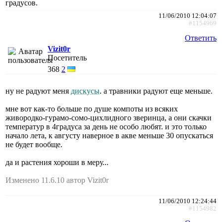
градусов.
11/06/2010 12:04:07
#1154969
Ответить
Vizit0r
Посетитель
368
2
ну не радуют меня
дискусы
. а травники радуют еще меньше.
мне вот как-то больше по душе компоты из всяких
живородко-гурамо-сомо-цихлидного зверинца, а они скачки
температур в 4градуса за день не особо любят. и это только
начало лета, к августу наверное в акве меньше 30 опускаться
не будет вообще.
да и растения хороши в меру...
Изменено 11.6.10 автор Vizit0r
11/06/2010 12:24:44
#1154982