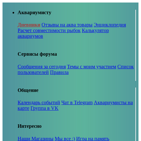
Аквариумисту
Дневники
Отзывы на аква товары
Энциклопедия
Расчет совместимости рыбок
Калькулятор
аквариумов
Сервисы форума
Сообщения за сегодня
Темы с моим участием
Список
пользователей
Правила
Общение
Календарь событий
Чат в Telegram
Аквариумисты на
карте
Группа в VK
Интересно
Наши Магазины
Мы все :)
Игра на память