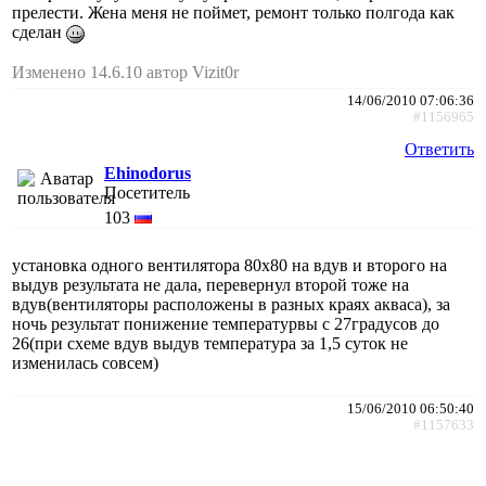
прелести. Жена меня не поймет, ремонт только полгода как
сделан
Изменено 14.6.10 автор Vizit0r
14/06/2010 07:06:36
#1156965
Ответить
Ehinodorus
Посетитель
103
установка одного вентилятора 80х80 на вдув и второго на
выдув результата не дала, перевернул второй тоже на
вдув(вентиляторы расположены в разных краях акваса), за
ночь результат понижение температурвы с 27градусов до
26(при схеме вдув выдув температура за 1,5 суток не
изменилась совсем)
15/06/2010 06:50:40
#1157633