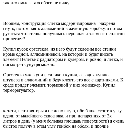
так что смысла я особого не вижу.
Вобщем, конструкция слегка модернизирована - нахрена
гнуть, потом паять аллюминий в железную коробку, а потом
ругаться что стенка получилась неровная и элемент неплотно
прилегает?
Купил кусок оргстекла, из него будут склеены все стенки
кроме одной, аллюминиевой, на которой и будет висеть
элемент Пелетье с радиатором и кулером. и ровно, и легко, и
посмотреть унутря можно.
Оргстекло уже купил, силикон купил, сегодня куплю
штуцера и аллюминий и буду клеить это все с картинками. К
среде придет элемент, тормозной у них менеджер. Купил
терморегулятор.
кстати, вентиляторы я не использую, ибо банка стоит в углу
вдали от малейшего сквозняка, и при испарениях от 3х
литров в день (у меня большая площадь поверхности) я очень
быстро получу в этом углу грибок на обоях, и прочие