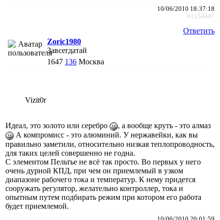
10/06/2010 18:37:18
#1154447
Ответить
Zoric1980
Завсегдатай
1647
136
Москва
Vizit0r
Идеал, это золото или серебро
, а вообще круть - это алмаз
А компромисс - это алюминий. У нержавейки, как вы
правильно заметили, относительно низкая теплопроводность,
для таких целей совершенно не годна.
С элементом Пельтье не всё так просто. Во первых у него
очень дурной КПД, при чем он приемлемый в узком
диапазоне рабочего тока и температур. К нему придется
сооружать регулятор, желательно контроллер, тока и
опытным путем подбирать режим при котором его работа
будет приемлемой.
10/06/2010 20:01:59