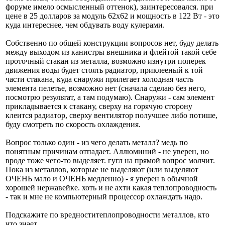
форуме имело осмысленный оттенок), заинтересовался. при
цене в 25 долларов за модуль 62х62 и мощность в 122 Вт - это
куда интереснее, чем обдувать воду кулерами.
Собственно по общей конструкции вопросов нет, буду делать
между выходом из канистры внешника и флейтой такой себе
проточный стакан из металла, возможно изнутри поперек
движения воды будет стоять радиатор, приклееный к той
части стакана, куда снаружи прилегает холодная часть
элемента пелетье, возможно нет (сначала сделаю без него,
посмотрю результат, а там подумаю). Снаружи - сам элемент
прикладывается к стакану, сверху на горячую сторону
клеится радиатор, сверху вентилятор получшее либо потише,
буду смотреть по скорость охлаждения.
Вопрос только один - из чего делать металл? медь по
понятным причинам отпадает. Аллюминий - не уверен, но
вроде тоже чего-то выделяет. гугл на прямой вопрос молчит.
Пока из металлов, которые не выделяют (или выделяют
ОЧЕНЬ мало и ОЧЕНЬ медленно) - я уверен в обычной
хорошей нержавейке. хоть и не ахти какая теплопроводность
- так и мне не компьютерный процессор охлаждать надо.
Подскажите по вредноститеплопроводности металлов, кто
что знает.