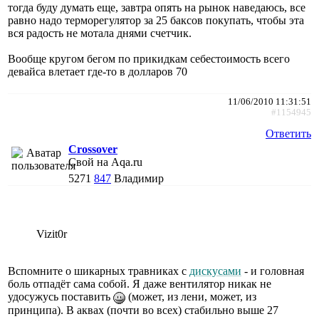
тогда буду думать еще, завтра опять на рынок наведаюсь, все
равно надо терморегулятор за 25 баксов покупать, чтобы эта
вся радость не мотала днями счетчик.
Вообще кругом бегом по прикидкам себестоимость всего
девайса влетает где-то в долларов 70
11/06/2010 11:31:51
#1154945
Ответить
Crossover
Свой на Aqa.ru
5271
847
Владимир
Vizit0r
Вспомните о шикарных травниках с
дискусами
- и головная
боль отпадёт сама собой. Я даже вентилятор никак не
удосужусь поставить
(может, из лени, может, из
принципа). В аквах (почти во всех) стабильно выше 27