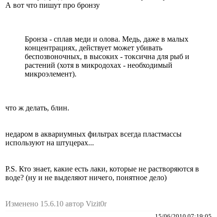
А вот что пишут про бронзу
Бронза - сплав меди и олова. Медь, даже в малых
концентрациях, действует может убивать
беспозвоночных, в высоких - токсична для рыб и
растений (хотя в микродохах - необходимый
микроэлемент).
что ж делать, блин.
недаром в аквариумных фильтрах всегда пластмассы
используют на штуцерах...
P.S. Кто знает, какие есть лаки, которые не растворяются в
воде? (ну и не выделяют ничего, понятное дело)
Изменено 15.6.10 автор Vizit0r
15/06/2010 07:19:05