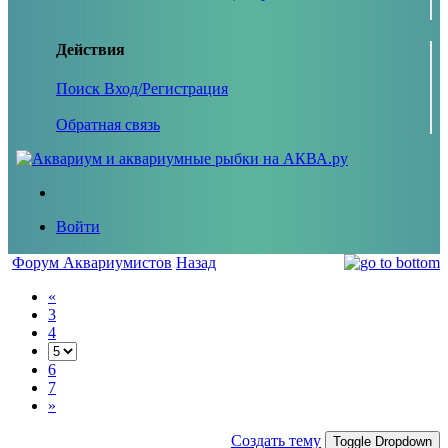
Действия
Поиск
Вход/Регистрация
Обратная связь
Войти
Форум Аквариумистов
Назад
«
3
4
6
7
»
Создать тему
Toggle Dropdown