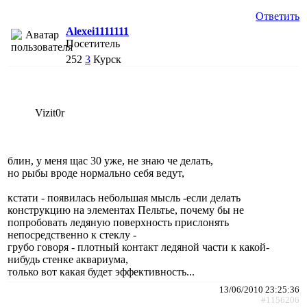
Ответить
Alexei1111111
Посетитель
252
3
Курск
Vizit0r
блин, у меня щас 30 уже, не знаю че делать,
но рыбы вроде нормально себя ведут,
кстати - появилась небольшая мысль -если делать
конструкцию на элементах Пельтье, почему бы не
попробовать ледяную поверхность прислонять
непосредственно к стеклу -
грубо говоря - плотный контакт ледяной части к какой-
нибудь стенке аквариума,
только вот какая будет эффективность...
13/06/2010 23:25:36
#1156206