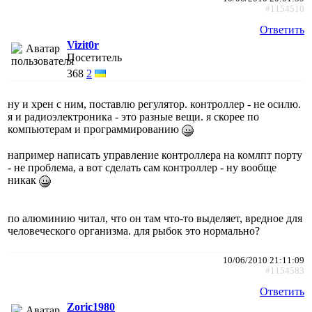
#1154510
Ответить
Vizit0r
Посетитель
368
2
ну и хрен с ним, поставлю регулятор. контроллер - не осилю.
я и радиоэлектроника - это разные вещи. я скорее по
компьютерам и программированию
например написать управление контроллера на комлпт порту
- не проблема, а вот сделать сам контроллер - ну вообще
никак
по алюминию читал, что он там что-то выделяет, вредное для
человеческого организма. для рыбок это нормально?
10/06/2010 21:11:09
#1154583
Ответить
Zoric1980