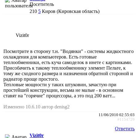
Посетитель
210
5
Киров (Кировская область)
Vizit0r
Посмотрите в сторону т.н. "Водянки" - системы жидкостного
охлаждения для компьютеров. Есть готовые
теплообменники, есть куча самоделок в инете с картинками.
Присобачить к такому теплообменнику элемент Пельте, к
тому же сходного размера и назначения обратной стороной и
радиатор проще простого.
Тепловые мощности у таких штуковин, зачастую при
простейшей конструкции, весьма не малые - в основном
ставят на "горячие" процессоры, а это под 200 ватт...
Изменено 10.6.10 автор denisg2
11/06/2010 02:55:03
#1154729
Ответить
Vizit0r