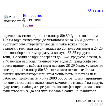
Ответить
Ehinodorus
Посетитель
103
неделю как стоял один вентилятор 80х80 Igloo с питанием
12в на вдув, темература до установки была 30-31(растения
чуствуют себя отвратительно да и рыба тоже), после
утановки температура снизилась до 26 грудусов днем и 24-25
ночью(забортная темпрература воздухо 32-35 градусов в
тени). Сегодня воздух прогрелся до 37-40 градусов в тени, в
9:40 вечера наблюдал температуру воды 27 градусов(в это
время пришел с работы) днем наверно 28-29 было, установил
еще один вентилятор 80х80 с питанием от тогоже блока
питания(вентиляторы при этом мощьность не потеряли и
работают приблизително на 2000 оборотов, шумят прилично
но мне с постоянно включеным компом не мешает) на выдув.
буду теперь наблюдать результат, но нимфея прекратила свое
существование(. да вот чуть не забыл банка на 250литров
13/06/2010 23:00:32
#1156197