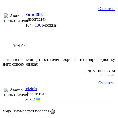
Ответить
Zoric1980
Завсегдатай
1647
136
Москва
Vizit0r
Титан в плане инертности очень хорош, а теплопроводностьу
него совсем низкая.
11/06/2010 11:24:34
#1154940
Ответить
Vizit0r
Посетитель
368
2
м-да...называется повелся