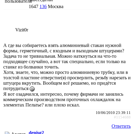
1647
136
Москва
Vizit0r
А где вы собираетесь взять алюминиевый стакан нужной
формы, герметичный, с входным и выходным штуцерами?
Задача то не тривиальная. Можно наткнуться на что-то
подходящее случайно, а вот так специально, если только на
станке из болванки точить.
Хотя, знаете, что, можно просто алюминиевую трубку, или в
толстой пластине отверстие(я) просверлить, резьбу нарезать и
штуцера вкрутить. Вообщем всё решаемо, но придётся
потрудиться
Я вот озадачился, интересно, почему фирмачи не занялись
коммерческим производством проточных охлаждалок на
элементах Пельтье? или плохо искал.
10/06/2010 23:39:11
#1154688
Ответить
denisg2