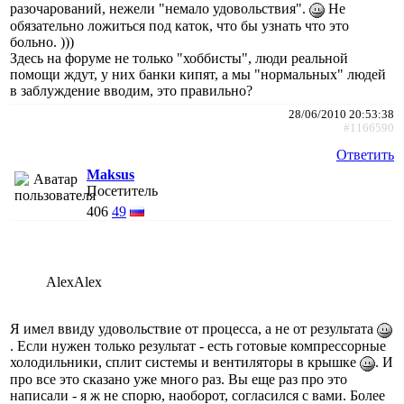
разочарований, нежели "немало удовольствия".
Не
обязательно ложиться под каток, что бы узнать что это
больно. )))
Здесь на форуме не только "хоббисты", люди реальной
помощи ждут, у них банки кипят, а мы "нормальных" людей
в заблуждение вводим, это правильно?
28/06/2010 20:53:38
#1166590
Ответить
Maksus
Посетитель
406
49
AlexAlex
Я имел ввиду удовольствие от процесса, а не от результата
. Если нужен только результат - есть готовые компрессорные
холодильники, сплит системы и вентиляторы в крышке
. И
про все это сказано уже много раз. Вы еще раз про это
написали - я ж не спорю, наоборот, согласился с вами. Более