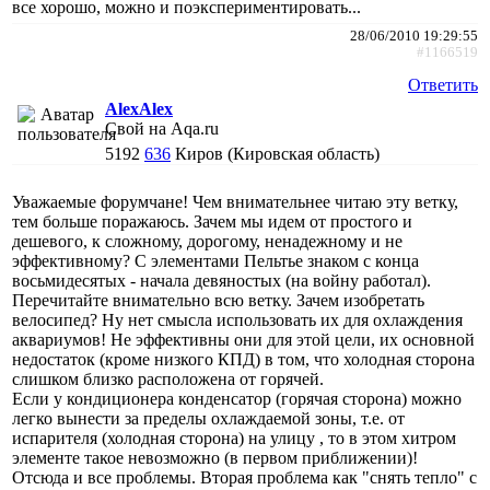
все хорошо, можно и поэкспериментировать...
28/06/2010 19:29:55
#1166519
Ответить
AlexAlex
Свой на Aqa.ru
5192
636
Киров (Кировская область)
Уважаемые форумчане! Чем внимательнее читаю эту ветку,
тем больше поражаюсь. Зачем мы идем от простого и
дешевого, к сложному, дорогому, ненадежному и не
эффективному? С элементами Пельтье знаком с конца
восьмидесятых - начала девяностых (на войну работал).
Перечитайте внимательно всю ветку. Зачем изобретать
велосипед? Ну нет смысла использовать их для охлаждения
аквариумов! Не эффективны они для этой цели, их основной
недостаток (кроме низкого КПД) в том, что холодная сторона
слишком близко расположена от горячей.
Если у кондиционера конденсатор (горячая сторона) можно
легко вынести за пределы охлаждаемой зоны, т.е. от
испарителя (холодная сторона) на улицу , то в этом хитром
элементе такое невозможно (в первом приближении)!
Отсюда и все проблемы. Вторая проблема как "снять тепло" с