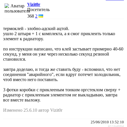
Vizit0r
Посетитель
368
2
термоклей - злобно-адский ацтой.
ушло 2 штыря + 1 с комплекта, а я смог приклеить только
элемент к радиатору.
по инструкции написано, что клей застывает примерно 40-60
секунд, у меня он уже через несколько секунд резиной
становился.
завтра доделаю, и тогда же ставить буду - вспомнил, что нет
соединения "аварийного", если вдруг потечет холодильник,
чтоб вместо него поставить.
3 фотки коробки с приклееным тонким оргстеклом сверху +
радиатор с приклееным элементом не выкладываю, завтра
все вместе выложу.
Изменено 25.6.10 автор Vizit0r
25/06/2010 13:52:10
#1164884