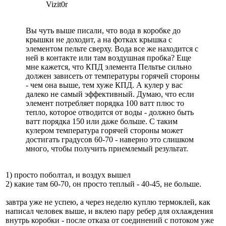
Vizit0r
Вы чуть выше писали, что вода в коробке до
крышки не доходит, а на фотках крышка с
элементом пельте сверху. Вода все же находится с
ней в контакте или там воздушная пробка? Еще
мне кажется, что КПД элемента Пельтье сильно
должен зависеть от температуры горячей стороны
- чем она выше, тем хуже КПД. А кулер у вас
далеко не самый эффективный. Думаю, что если
элемент потребляет порядка 100 ватт плюс то
тепло, которое отводится от воды - должно быть
ватт порядка 150 или даже больше. С таким
кулером температура горячей стороны может
достигать градусов 60-70 - наверно это слишком
много, чтобы получить приемлемый результат.
1) просто поболтал, и воздух вышел
2) какие там 60-70, он просто теплый - 40-45, не больше.
завтра уже не успею, а через неделю куплю термоклей, как
написал человек выше, и вклею пару ребер для охлаждения
внутрь коробки - после отказа от соединений с потоком уже