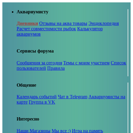
Аквариумисту
Дневники
Отзывы на аква товары
Энциклопедия
Расчет совместимости рыбок
Калькулятор
аквариумов
Сервисы форума
Сообщения за сегодня
Темы с моим участием
Список
пользователей
Правила
Общение
Календарь событий
Чат в Telegram
Аквариумисты на
карте
Группа в VK
Интересно
Наши Магазины
Мы все :)
Игра на память