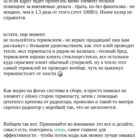
4) если вдруг будет пробегать мимо элемент пельтье
помощнее за вменяемые деньги - брать, но без фанатизма - не
мощнее, чем в 1,5 раза от этого (этот 100Вт). Иначе кулер не
справится.
кстати, еще момент.
не пользуйтесь термоклеем - не верьте продавцам! они вам
расскажут с большим удовольствием, как этот клей проводит
тепло, мол термопаста и рядом не валялась - полный бред.
термоклеем хорошо клеить стеклооргстекло, все остальное
куда серьезнее клеит обычный суперклей. ну а тепло этот
самый термоклей не проводит вообще. чуть не выкинул
термопистолет от злости
Как видно на фотах системы в сборе, я просто намазал на
элемент с обоих сторон термопасту, затем с помощью
штатного крепежа от радиатора, проволки и такой-то матери
скрепил радиатор с коробкой так, что не шелохнется.
Вобщем так вот. Принимайте во внимание это все и делайте,
смысл есть. повторюсь:
имхо
, самое главное для
эффективности - чтобы поток воды как можно лучше омывал