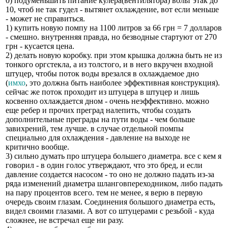
0) подуменьшить питание кулера(вентилятора) вольт этак до
10, чтоб не так гудел - вытянет охлаждение, вот если меньше
- может не справиться.
1) купить новую помпу на 1100 литров за 66 грн = 7 долларов
- смешно. внутренняя правда, но безводные стартуют от 270
грн - кусается цена.
2) делать новую коробку. при этом крышка должна быть не из
тонкого оргстекла, а из толстого, и в него вкручен входной
штуцер, чтобы поток воды врезался в охлаждаемое дно
(
имхо
, это должна быть наиболее эффективная конструкция).
сейчас же поток проходит из штуцера в штуцер и лишь
косвенно охлаждается дном - очень неэффективно. можно
еще ребер и прочих преград налепить, чтобы создать
дополнительные преграды на пути воды - чем больше
завихрений, тем лучше. в случае отдельной помпы
специально для охлаждения - давление на выходе не
критично вообще.
3) сильно думать про штуцера большего диаметра. все с кем я
говорил - в один голос утверждают, что это бред, и если
давление создается насосом - то оно не должно падать из-за
ряда изменений диаметра шланговпереходником, либо падать
на пару процентов всего. тем не менее, я верю в первую
очередь своим глазам. Соединения большого диаметра есть,
видел своими глазами. А вот со штуцерами с резьбой - куда
сложнее, не встречал еще ни разу.