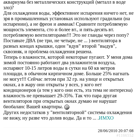
аквариума без металлических конструкций (металл в воде
зло)?
Для охлаждения воды, эффективнее испарения ничего нет, не
зря в промышленных установках используют градильни (на
испарении), а не фреон и аммиак! Сравните потребляемую
мощность элемента, сто и более вт., и пять-десять вт.
потребляемую вентиляторами!!! Это не гланды через попу?
Поставьте ДВА (не три, не четыре, не ... ) вентилятора в
разных концах крышки, один "вдув" второй "выдув",
сквозняк, и проблема охлаждения решена.
Теперь о влажности, которой некоторые пугают. У меня дома
зимой постоянно работают два увлажнителя воздуха,
испаряют 10-15 литров воды в сутки на 60 кв метров
площади, в обычном кирпичном доме. Больше 25% нагнать
не могут!!! Сейчас летом при 32 гр. на улице и открытых
окнах, а в жару они открыты у всех, у кого нет
кондиционеров (а тем у кого они есть, эта тема не интересна)
влажность не превышает 29-35%. Так что пара другая
вентиляторов при открытых окнах думаю не нарушат
биобаланс Вашей квартиры.
Других недостатков у "вентиляторной" системы охлаждения
не вижу, ну разве что долив воды. Да и то ... .
ИМХО
28/06/2010 20:07:08
#1166552