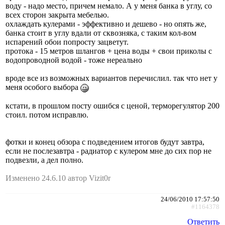
воду - надо место, причем немало. А у меня банка в углу, со
всех сторон закрыта мебелью.
охлаждать кулерами - эффективно и дешево - но опять же,
банка стоит в углу вдали от сквозняка, с таким кол-вом
испарений обои попросту зацветут.
протока - 15 метров шлангов + цена воды + свои приколы с
водопроводной водой - тоже нереально
вроде все из возможных вариантов перечислил. так что нет у
меня особого выбора
кстати, в прошлом посту ошибся с ценой, терморегулятор 200
стоил. потом исправлю.
фотки и конец обзора с подведением итогов будут завтра,
если не послезавтра - радиатор с кулером мне до сих пор не
подвезли, а дел полно.
Изменено 24.6.10 автор Vizit0r
24/06/2010 17:57:50
#1164378
Ответить