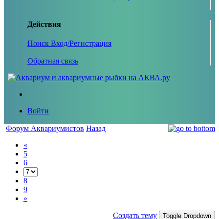
Действия
Поиск
Вход/Регистрация
Обратная связь
Войти
Форум Аквариумистов
Назад
«
5
6
8
9
»
Создать тему
Toggle Dropdown