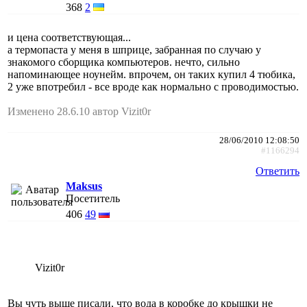
368
2
и цена соответствующая...
а термопаста у меня в шприце, забранная по случаю у
знакомого сборщика компьютеров. нечто, сильно
напоминающее ноунейм. впрочем, он таких купил 4 тюбика,
2 уже впотребил - все вроде как нормально с проводимостью.
Изменено 28.6.10 автор Vizit0r
28/06/2010 12:08:50
#1166294
Ответить
Maksus
Посетитель
406
49
Vizit0r
Вы чуть выше писали, что вода в коробке до крышки не