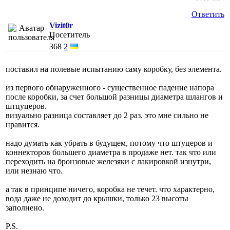
Ответить
Vizit0r
Посетитель
368
2
поставил на полевые испытанию саму коробку, без элемента.
из первого обнаруженного - существенное падение напора
после коробки, за счет большой разницы диаметра шлангов и
штцуцеров.
визуально разница составляет до 2 раз. это мне сильно не
нравится.
надо думать как убрать в будущем, потому что штуцеров и
коннекторов большего диаметра в продаже нет. так что или
переходить на бронзовые железяки с лакировкой изнутри,
или незнаю что.
а так в принципе ничего, коробка не течет. что характерно,
вода даже не доходит до крышки, только 23 высоты
заполнено.
P.S.