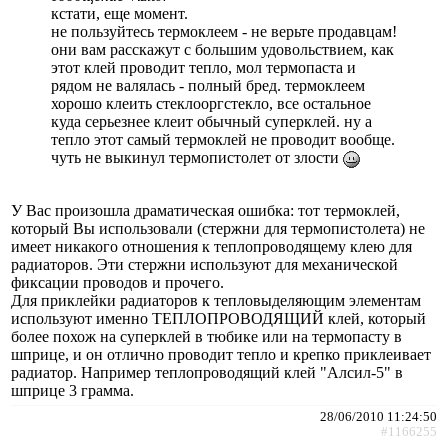
кстати, еще момент.
не пользуйтесь термоклеем - не верьте продавцам!
они вам расскажут с большим удовольствием, как
этот клей проводит тепло, мол термопаста и
рядом не валялась - полный бред. термоклеем
хорошо клеить стеклооргстекло, все остальное
куда серьезнее клеит обычный суперклей. ну а
тепло этот самый термоклей не проводит вообще.
чуть не выкинул термопистолет от злости
У Вас произошла драматическая ошибка: тот термоклей,
который Вы использовали (стержни для термопистолета) не
имеет никакого отношения к теплопроводящему клею для
радиаторов. Эти стержни используют для механической
фиксации проводов и прочего.
Для приклейки радиаторов к тепловыделяющим элементам
используют именно ТЕПЛОПРОВОДЯЩИЙ клей, который
более похож на суперклей в тюбике или на термопасту в
шприце, и он отлично проводит тепло и крепко приклеивает
радиатор. Например теплопроводящий клей "Алсил-5" в
шприце 3 грамма.
28/06/2010 11:24:50
#1166255