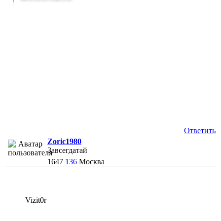
Ответить
Zoric1980
Завсегдатай
1647
136
Москва
Vizit0r