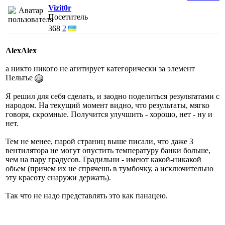
Vizit0r
Посетитель
368
2
AlexAlex
а никто никого не агитирует категорически за элемент
Пельтье
Я решил для себя сделать, и заодно поделиться результатами с
народом. На текущий момент видно, что результаты, мягко
говоря, скромные. Получится улучшить - хорошо, нет - ну и
нет.
Тем не менее, парой страниц выше писали, что даже 3
вентилятора не могут опустить температуру банки больше,
чем на пару градусов. Градильни - имеют какой-никакой
обьем (причем их не спрячешь в тумбочку, а исключительно
эту красоту снаружи держать).
Так что не надо представлять это как панацею.