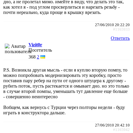
дно, а не пролетал мимо. имейте в виду, что делать это так,
как хотел я - под углом просверлиться и нарезать резьбу -
почти нереально, куда проще в крышку врезать.
27/06/2010 20:22:20
#1165933
Ответить
Vizit0r
Посетитель
368
2
P.S. Возникла другая мысль - если я куплю вторую помпу, то
можно попробовать модернизировать эту коробку, просто
поставив пару ребер на пути от одного штуцера к другому -
рубить поток, пусть растекается и омывает дно. но это только
в случае второй помпы, уменьшать тут давление еще больше
- совершенно неинтересно
Вобщем, как вернусь с Турции через полторы недели - буду
играть в конструктора дальше.
27/06/2010 20:42:10
#1165942