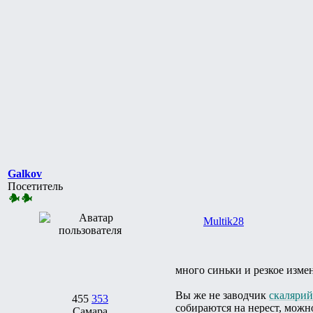
Galkov
Посетитель
Multik28
много синьки и резкое измен
Вы же не заводчик
скалярий
455
353
собираются на нерест, можно 
Самара