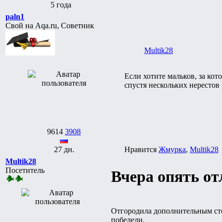
5 года
paln1
Свой на Aqa.ru, Советник
Multik28
Если хотите мальков, за ко
спустя нескольких нерестов 
9614
3908
27 дн.
Нравится
Жмурка
,
Multik28
Multik28
Посетитель
Вчера опять от
Отгородила дополнительным ст
побелели.