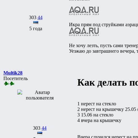
303
44
Икра прям под струйками аэрац
5 года
Не хочу лезть, пусть сами трене
Уезжаю до завтрашнего вечера, т
Multik28
Посетитель
Как делать 
1 нерест на стекло
2 нерест на крышечку 25.05 
3 15.06 на стекло
4 вчера на крышечку
303
44
Вчера случился нерест на пр