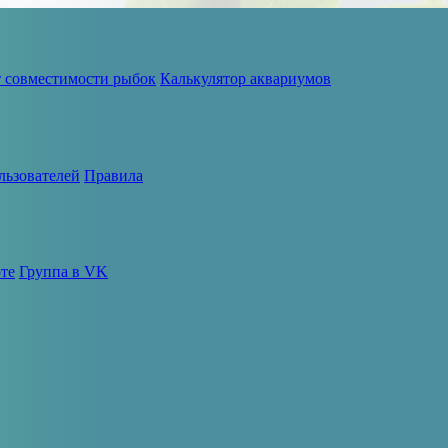
т совместимости рыбок
Калькулятор аквариумов
льзователей
Правила
те
Группа в VK