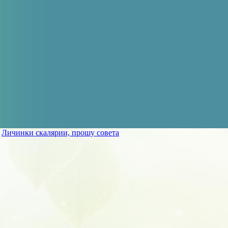
»
Личинки скалярии, прошу совета