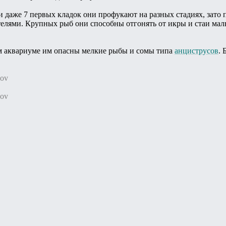
и даже 7 первых кладок они профукают на разных стадиях, зато 
лями. Крупных рыб они способны отгонять от икры и стаи маль
м аквариуме им опасны мелкие рыбы и сомы типа
анциструсов
. 
kov
kov