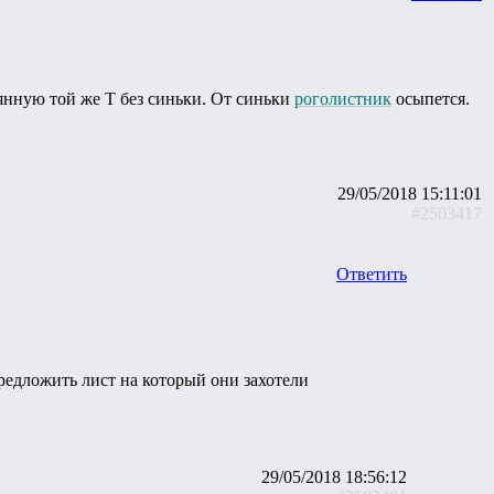
янную той же Т без синьки. От синьки
роголистник
осыпется.
29/05/2018 15:11:01
#2503417
Ответить
предложить лист на который они захотели
29/05/2018 18:56:12