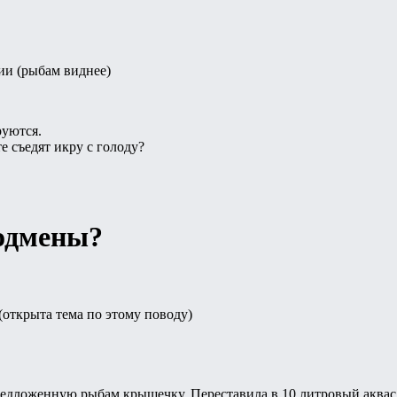
ии (рыбам виднее)
руются.
е съедят икру с голоду?
подмены?
(открыта тема по этому поводу)
едложенную рыбам крышечку. Переставила в 10 литровый аквас с 