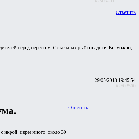
#2503491
Ответить
одителей перед нерестом. Остальных рыб отсадите. Возможно,
29/05/2018 19:45:54
#2503500
ума.
Ответить
 с икрой, икры много, около 30