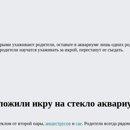
торыми ухаживают родители, оставьте в аквариуме лишь одних р
родители научатся ухаживать за икрой, перестанут ее съедать.
ложили икру на стекло аквари
еклом от второй пары,
анциструсов
и
сае
. Родители всегда рядом