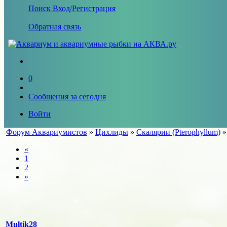
Поиск
Вход/Регистрация
Обратная связь
0
Сообщения за сегодня
Войти
Форум Аквариумистов
»
Цихлиды
»
Скалярии (Pterophyllum)
«
1
2
»
Multik28