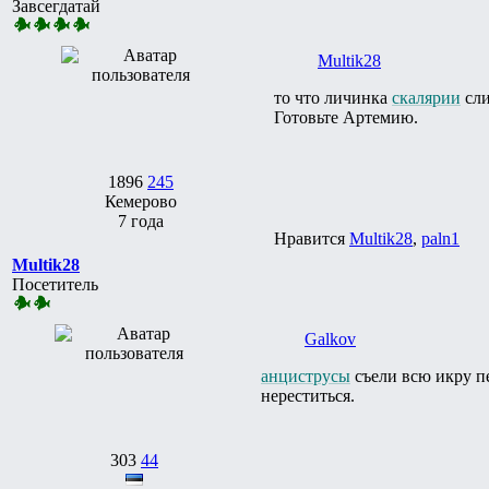
Завсегдатай
Multik28
то что личинка
скалярии
сли
Готовьте Артемию.
1896
245
Кемерово
7 года
Нравится
Multik28
,
paln1
Multik28
Посетитель
Galkov
анциструсы
съели всю икру пе
нереститься.
303
44