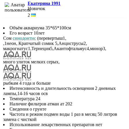
Екатерина 1991
Новичок
2
Объём аквариума 35*65*100см
Его возраст 10лет
Cом
синодонтис
(перевертыш1,
,1неон, Крапчатый сомик 5,Анциструсы2,
макрогнатус1,Тернеция5,Акантофтальмус4,минор3,
много улиток мелких серых,
рыбкам 4 года и больше
Интенсивность и длительность освещения 2 дневных
лампы,14-16 часов осв
Температура 24
Наличие фильтров атман ат 202
Сведения о грунте
Частота и режим подмен воды 1 раз в месяц 50 литров
замена с чисткой
Использование лекарственных препаратов нет