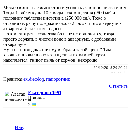
Можно взять и левомицетин и усилить действие нистатином.
Тогда 1 таблетку на 10 л воды левомицетина ( 500 мг) и
половину таблетки нистатина (250 000 ед.). Тоже в
отсаднике, рыбу подержать около 2 часов, потом вернуть в
аквариум. И так тоже 5 дней.
Потом смотреть, если язва больше не становится, тогда
просто держать в чистой воде в аквариуме, с добавками
отвара дуба.
Ну и на последок - почему выбрали такой грунт? Там
какашки проваливаются в щели этих камней, грязь
накопляется, гниют пыль от кормов- нехорошо.
30/12/2018 20:30:21
#2579313
Нравится
ex.dietolog
,
папоротник
Ответить
Екатерина 1991
Новичок
2
Инед