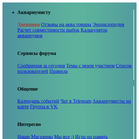
Аквариумисту
Дневники
Отзывы на аква товары
Энциклопедия
Расчет совместимости рыбок
Калькулятор
аквариумов
Сервисы форума
Сообщения за сегодня
Темы с моим участием
Список
пользователей
Правила
Общение
Календарь событий
Чат в Telegram
Аквариумисты на
карте
Группа в VK
Интересно
Наши Магазины
Мы все :)
Игра на память