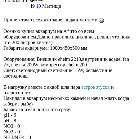
49
10
Мытищи
Приветствую всех кто зашел в данную тему!
Осенью купил аквариум на А*ито со всем
оборудованием.Давно нравились цихлиды, решил что пока
что 200 литров хватит)
Габариты аквариума: 1000х450х500 мм
Оборудование: Внешник eheim 2213,внутренник aqauel fan
2+, грелка 200W, компрессор eheim 200.
Свет: светодиодный светильник 15W, белые/синие
светодиоды
В нагрузку вместе с аквой шла пара
астронотусов
и
птеригоплихт.
Накидал в аквариум несколько камней и начал ждать когда
заберут рыбу)
Баланс поймал почти-что сразу:
gH - 6
pH - 8
NO3 - 0
NO2 - 0
NH3/NH4 - 0