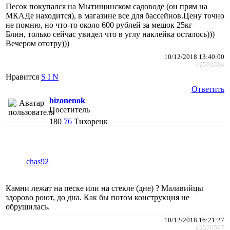
Песок покупался на Мытищинском садоводе (он прям на
МКАДе находится), в магазине все для бассейнов.Цену точно
не помню, но что-то около 600 рублей за мешок 25кг
Блин, только сейчас увидел что в углу наклейка осталось)))
Вечером ототру)))
10/12/2018 13:40:00
#2570384
Нравится
S I N
Ответить
bizonenok
Посетитель
180
76
Тихорецк
chas92
Камни лежат на песке или на стекле (дне) ? Малавийцы
здорово роют, до дна. Как бы потом конструкция не
обрушилась.
10/12/2018 16:21:27
#2570507