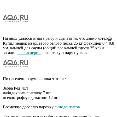
На днях удалось отдать рыбу и сделать то, что давно хотел
Купил мешок кварцевого белого песка 25 кг фракцией 0.4-0.8
мм, камней для сауны (общий вес камней где-то 35 кг) и
засадил
валлиснерию
гигантскую пару пучков.
По населению думаю пока что так:
Зебра Ред 7шт
лабидохромис йеллоу 7 шт
псевдотрофеус демасони 12 шт
Возможно добавлю парочку
синодонтисов
.
Так же в планах усилить фильтрацию, заменив fan на