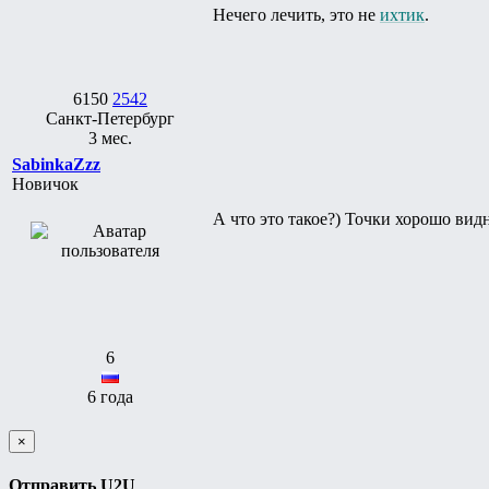
Нечего лечить, это не
ихтик
.
6150
2542
Санкт-Петербург
3 мес.
SabinkaZzz
Новичок
А что это такое?) Точки хорошо вид
6
6 года
×
Отправить U2U