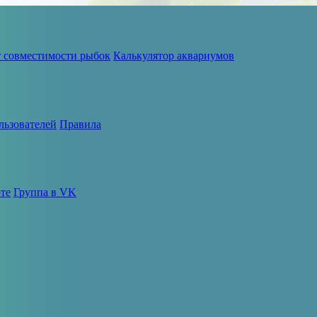
т совместимости рыбок
Калькулятор аквариумов
льзователей
Правила
те
Группа в VK