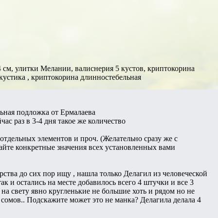
 см, улитки Мелании, валиснерия 5 кустов, криптокорина
 кустика , криптокорина длинностебельная
льная подложка от Ермалаева
ас раз в 3-4 дня такое же количество
отдельных элементов и проч. (Желательно сразу же с
вайте конкретные значения всех установленных вами
арства до сих пор ищу , нашла только Делагил из человеческой
ак и остались на месте добавилось всего 4 штучки и все 3
 на свету явно кругленькие не большие хоть и рядом но не
 сомов.. Подскажите может это не манка? Делагила делала 4