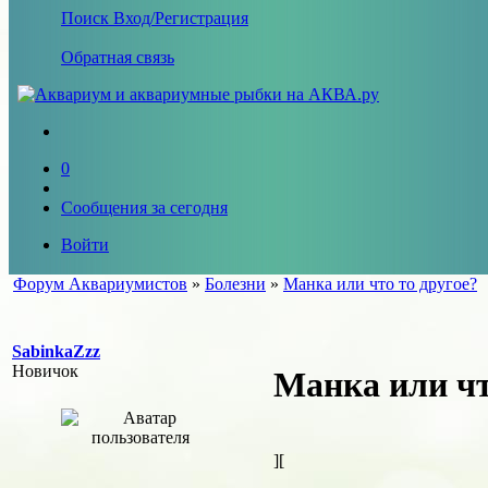
Поиск
Вход/Регистрация
Обратная связь
0
Сообщения за сегодня
Войти
Форум Аквариумистов
»
Болезни
»
Манка или что то другое?
SabinkaZzz
Новичок
Манка или чт
][