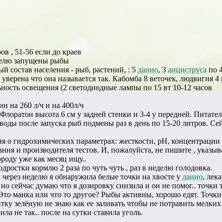
в , 51-56 если до краев
делю запущены рыбы
й состав населения - рыб, растений, : 5
данио
, 3
анциструса
по 4
 уверена что она называется так. Кабомба 8 веточек, людвигия 4
ность освещения (2 светодиодные лампы по 15 вт 10-12 часов
н на 260 л/ч и на 400л/ч
 Флоратон высота 6 см у задней стенки и 3-4 у передней. Питате
оды после запуска рыб подмены раз в день по 15-20 литров. Сейч
ия о гидрохимических параметрах: жесткости, рН, концентрации 
ания и производителя тестов. И, пожалуйста, не пишите , указы
ороду уже как месяц ищу..
ростки кормлю 2 раза по чуть чуть , раз в неделю голодовка.
к через неделю я обнаружила белые точки на хвосте у
данио
, лек
но сейчас думаю что я дозировку снизила и он не помог.. точки т
Это манка или что то другое? Рыбы активны, хорошо едят. Точки
итку зелёную не знаю как ее заливать чтобы не потравить мелких
ла не так.. после на сутки ставила уголь.