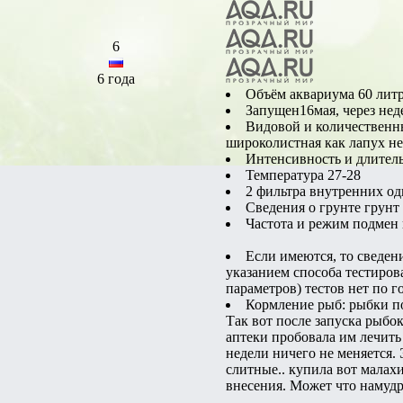
6
6 года
Объём аквариума 60 литро
Запущен16мая, через не
Видовой и количественны
широколистная как лапух не
Интенсивность и длитель
Температура 27-28
2 фильтра внутренних оди
Сведения о грунте грунт
Частота и режим подмен в
Если имеются, то сведен
указанием способа тестиров
параметров) тестов нет по г
Кормление рыб: рыбки под
Так вот после запуска рыбо
аптеки пробовала им лечить 
недели ничего не меняется. 
слитные.. купила вот малах
внесения. Может что намудри