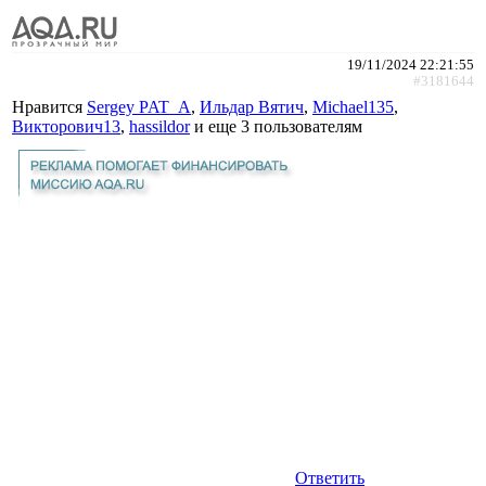
19/11/2024 22:21:55
#3181644
Нравится
Sergey PAT_A
,
Ильдар Вятич
,
Michael135
,
Викторович13
,
hassildor
и еще
3 пользователям
Ответить