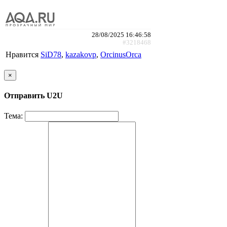
28/08/2025 16:46:58
#3218468
Нравится
SiD78
,
kazakovp
,
ОrcinusОrca
×
Отправить U2U
Тема: