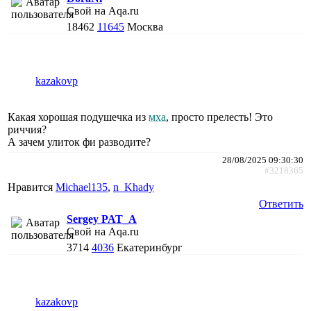
Свой на Aqa.ru
18462
11645
Москва
kazakovp
Какая хорошая подушечка из
мха
, просто прелесть! Это
риччия?
А зачем улиток фи разводите?
28/08/2025 09:30:30
#3218365
Нравится
Michael135
,
n_Khady
Ответить
Sergey PAT_A
Свой на Aqa.ru
3714
4036
Екатеринбург
kazakovp