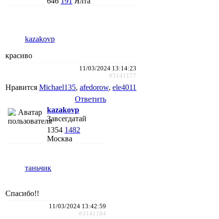
646
191
Ялта
kazakovp
красиво
11/03/2024 13:14:23
#3141177
Нравится
Michael135
,
afedorow
,
ele4011
Ответить
kazakovp
Завсегдатай
1354
1482
Москва
таньчик
Спасибо!!
11/03/2024 13:42:59
#3141184