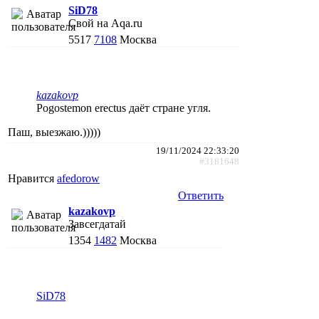
SiD78
Свой на Aqa.ru
5517
7108
Москва
kazakovp
Pogostemon erectus даёт стране угля.
Паш, выезжаю.)))))
19/11/2024 22:33:20
#3181648
Нравится
afedorow
Ответить
kazakovp
Завсегдатай
1354
1482
Москва
SiD78