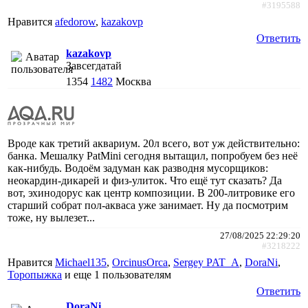
#3195588
Нравится
afedorow
,
kazakovp
Ответить
kazakovp
Завсегдатай
1354
1482
Москва
Вроде как третий аквариум. 20л всего, вот уж действительно:
банка. Мешалку PatMini сегодня вытащил, попробуем без неё
как-нибудь. Водоём задуман как разводня мусорщиков:
неокардин-дикарей и физ-улиток. Что ещё тут сказать? Да
вот, эхинодорус как центр композиции. В 200-литровике его
старший собрат пол-акваса уже занимает. Ну да посмотрим
тоже, ну вылезет...
27/08/2025 22:29:20
#3218222
Нравится
Michael135
,
ОrcinusОrca
,
Sergey PAT_A
,
DoraNi
,
Торопыжка
и еще
1 пользователям
Ответить
DoraNi