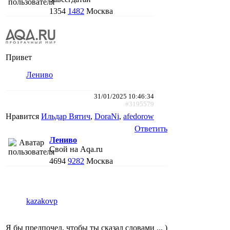
1354
1482
Москва
Привет
Лениво
31/01/2025 10:46:34
#3195579
Нравится
Ильдар Вятич
,
DoraNi
,
afedorow
Ответить
Лениво
Свой на Aqa.ru
4694
9282
Москва
kazakovp
Я бы предпочел, чтобы ты сказал словами ... )