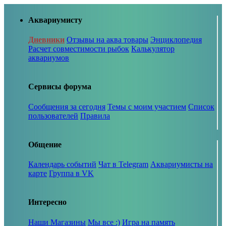
Аквариумисту
Дневники
Отзывы на аква товары
Энциклопедия
Расчет совместимости рыбок
Калькулятор
аквариумов
Сервисы форума
Сообщения за сегодня
Темы с моим участием
Список
пользователей
Правила
Общение
Календарь событий
Чат в Telegram
Аквариумисты на
карте
Группа в VK
Интересно
Наши Магазины
Мы все :)
Игра на память