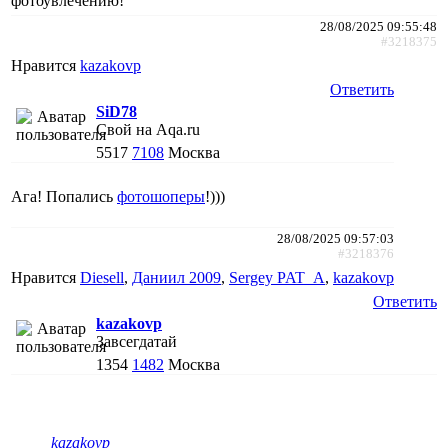
фотоувлечению!
28/08/2025 09:55:48
#3218375
Нравится
kazakovp
Ответить
SiD78
Свой на Aqa.ru
5517
7108
Москва
Ага! Попались
фотошоперы
!)))
28/08/2025 09:57:03
#3218376
Нравится
Diesell
,
Даниил 2009
,
Sergey PAT_A
,
kazakovp
Ответить
kazakovp
Завсегдатай
1354
1482
Москва
kazakovp