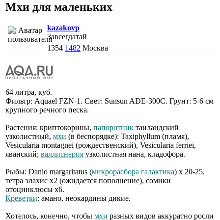
Мхи для маленьких
kazakovp
Завсегдатай
1354
1482
Москва
64 литра, куб.
Фильтр: Aquael FZN-1. Свет: Sunsun ADE-300C. Грунт: 5-6 см
крупного речного песка.
Растения: криптокорины,
папоротник
таиландский
узколистный,
мхи
(в беспорядке): Taxiphyllum (пламя),
Vesicularia montagnei (рождественский), Vesicularia ferriei,
яванский;
валлиснерия
узколистная нана, кладофора.
Рыбы: Danio margaritatus (
микрорасбора галактика
) х 20-25,
тетра элахис х2 (ожидается пополнение), сомики
отоцинклюсы х6.
Креветки
: амано, неокардины дикие.
Хотелось, конечно, чтобы
мхи
разных видов аккуратно росли