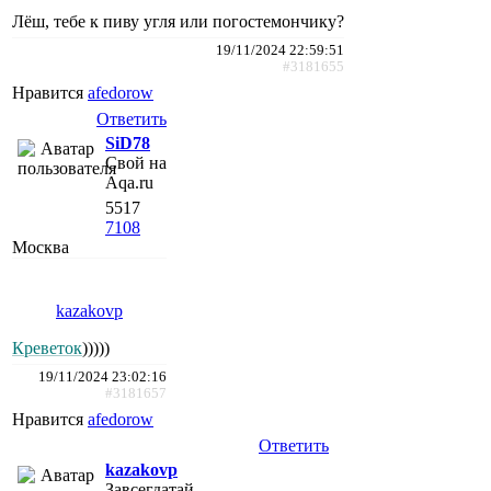
Лёш, тебе к пиву угля или погостемончику?
19/11/2024 22:59:51
#3181655
Нравится
afedorow
Ответить
SiD78
Свой на
Aqa.ru
5517
7108
Москва
kazakovp
Креветок
)))))
19/11/2024 23:02:16
#3181657
Нравится
afedorow
Ответить
kazakovp
Завсегдатай