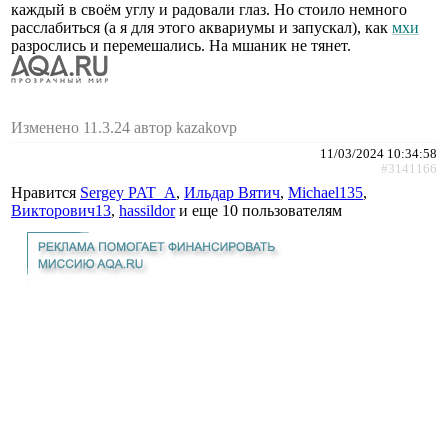
каждый в своём углу и радовали глаз. Но стоило немного
расслабиться (а я для этого аквариумы и запускал), как
мхи
разрослись и перемешались. На мшаник не тянет.
Изменено 11.3.24 автор kazakovp
11/03/2024 10:34:58
#3141166
Нравится
Sergey PAT_A
,
Ильдар Вятич
,
Michael135
,
Викторович13
,
hassildor
и еще
10 пользователям