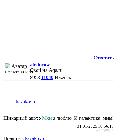
Ответить
afedorow
Свой на Aqa.ru
8953
11040
Ижевск
kazakovp
Шикарный акв🙂
Мхи
я люблю. И галактика, ммм!
31/01/2025 10:56:16
#3195583
Нравится
kazakovp