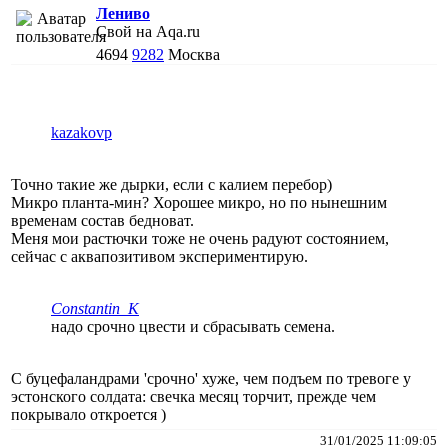
Лениво
Свой на Aqa.ru
4694
9282
Москва
kazakovp
Точно такие же дырки, если с калием перебор)
Микро планта-мин? Хорошее микро, но по нынешним
временам состав бедноват.
Меня мои растючки тоже не очень радуют состоянием,
сейчас с аквапозитивом экспериментирую.
Constantin_K
надо срочно цвести и сбрасывать семена.
С буцефаландрами 'срочно' хуже, чем подъем по тревоге у
эстонского солдата: свечка месяц торчит, прежде чем
покрывало откроется )
31/01/2025 11:09:05