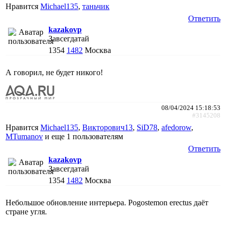
Нравится
Michael135
,
таньчик
Ответить
kazakovp
Завсегдатай
1354
1482
Москва
А говорил, не будет никого!
08/04/2024 15:18:53
#3145208
Нравится
Michael135
,
Викторович13
,
SiD78
,
afedorow
,
MTumanov
и еще
1 пользователям
Ответить
kazakovp
Завсегдатай
1354
1482
Москва
Небольшое обновление интерьера. Pogostemon erectus даёт
стране угля.