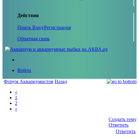
Действия
Поиск
Вход/Регистрация
Обратная связь
Войти
Форум Аквариумистов
Назад
«
1
2
»
Создать тему
Ответить
Ответить