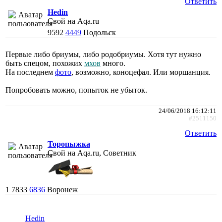
Ответить
Hedin
Свой на Aqa.ru
9592
4449
Подольск
Первые либо бриумы, либо родобриумы. Хотя тут нужно
быть спецом, похожих
мхов
много.
На последнем
фото
, возможно, коноцефал. Или моршанция.
Попробовать можно, попыток не убыток.
24/06/2018 16:12:11
#2511150
Ответить
Торопыжка
Свой на Aqa.ru, Советник
1
7833
6836
Воронеж
Hedin