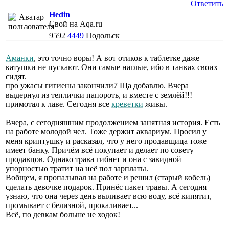
Ответить
Hedin
Свой на Aqa.ru
9592
4449
Подольск
Аманки
, это точно воры! А вот отиков к таблетке даже
катушки не пускают. Они самые наглые, ибо в танках своих
сидят.
про ужасы гигиены закончили7 Ща добавлю. Вчера
выдернул из теплички папороть, и вместе с землёй!!!
примотал к лаве. Сегодня все
креветки
живы.
Вчера, с сегодняшним продолжением занятная история. Есть
на работе молодой чел. Тоже держит аквариум. Просил у
меня криптушку и расказал, что у него продавщица тоже
имеет банку. Причём всё покупает и делает по совету
продавцов. Однако трава гибнет и она с завидной
упорностью тратит на неё пол зарплаты.
Вобщем, я пропалывал на работе и решил (старый кобель)
сделать девочке подарок. Принёс пакет травы. А сегодня
узнаю, что она через день выливает всю воду, всё кипятит,
промывает с белизной, прокаливает...
Всё, по девкам больше не ходок!