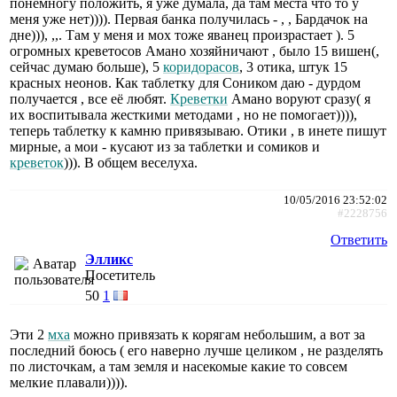
понемногу положить, я уже думала, да там места что то у
меня уже нет)))). Первая банка получилась - , , Бардачок на
дне))), ,,. Там у меня и мох тоже яванец произрастает ). 5
огромных креветосов Амано хозяйничают , было 15 вишен(,
сейчас думаю больше), 5
коридорасов
, 3 отика, штук 15
красных неонов. Как таблетку для Соником даю - дурдом
получается , все её любят.
Креветки
Амано воруют сразу( я
их воспитывала жесткими методами , но не помогает)))),
теперь таблетку к камню привязываю. Отики , в инете пишут
мирные, а мои - кусают из за таблетки и сомиков и
креветок
))). В общем веселуха.
10/05/2016 23:52:02
#2228756
Ответить
Элликс
Посетитель
50
1
Эти 2
мха
можно привязать к корягам небольшим, а вот за
последний боюсь ( его наверно лучше целиком , не разделять
по листочкам, а там земля и насекомые какие то совсем
мелкие плавали)))).