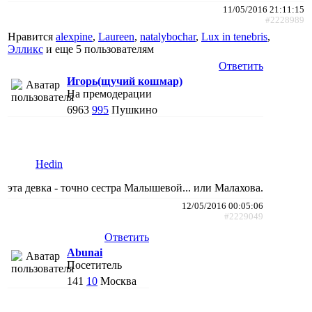
11/05/2016 21:11:15
#2228989
Нравится
alexpine
,
Laureen
,
natalybochar
,
Lux in tenebris
,
Элликс
и еще
5 пользователям
Ответить
Игорь(щучий кошмар)
На премодерации
6963
995
Пушкино
Hedin
эта девка - точно сестра Малышевой... или Малахова.
12/05/2016 00:05:06
#2229049
Ответить
Abunai
Посетитель
141
10
Москва