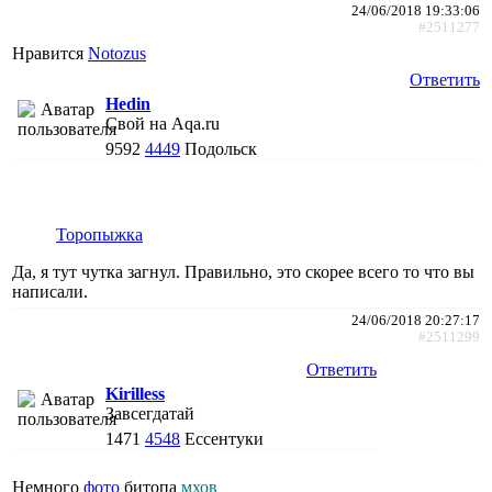
24/06/2018 19:33:06
#2511277
Нравится
Notozus
Ответить
Hedin
Свой на Aqa.ru
9592
4449
Подольск
Торопыжка
Да, я тут чутка загнул. Правильно, это скорее всего то что вы
написали.
24/06/2018 20:27:17
#2511299
Ответить
Kirilless
Завсегдатай
1471
4548
Ессентуки
Немного
фото
битопа
мхов