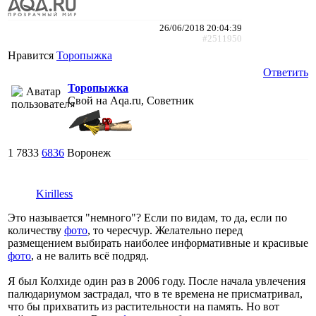
26/06/2018 20:04:39
#2511950
Нравится
Торопыжка
Ответить
Торопыжка
Свой на Aqa.ru, Советник
1
7833
6836
Воронеж
Kirilless
Это называется "немного"? Если по видам, то да, если по
количеству
фото
, то чересчур. Желательно перед
размещением выбирать наиболее информативные и красивые
фото
, а не валить всё подряд.
Я был Колхиде один раз в 2006 году. После начала увлечения
палюдариумом застрадал, что в те времена не присматривал,
что бы прихватить из растительности на память. Но вот