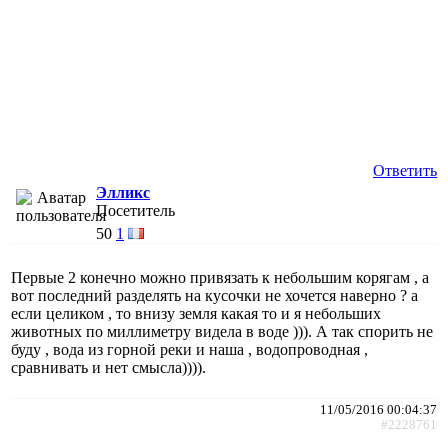
Ответить
Элликс
Посетитель
50
1
Первые 2 конечно можно привязать к небольшим корягам , а
вот последний разделять на кусочки не хочется наверно ? а
если целиком , то внизу земля какая то и я небольших
животных по миллиметру видела в воде ))). А так спорить не
буду , вода из горной реки и наша , водопроводная ,
сравнивать и нет смысла)))).
11/05/2016 00:04:37
#2228761