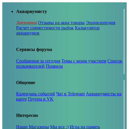
Аквариумисту
Дневники
Отзывы на аква товары
Энциклопедия
Расчет совместимости рыбок
Калькулятор
аквариумов
Сервисы форума
Сообщения за сегодня
Темы с моим участием
Список
пользователей
Правила
Общение
Календарь событий
Чат в Telegram
Аквариумисты на
карте
Группа в VK
Интересно
Наши Магазины
Мы все :)
Игра на память