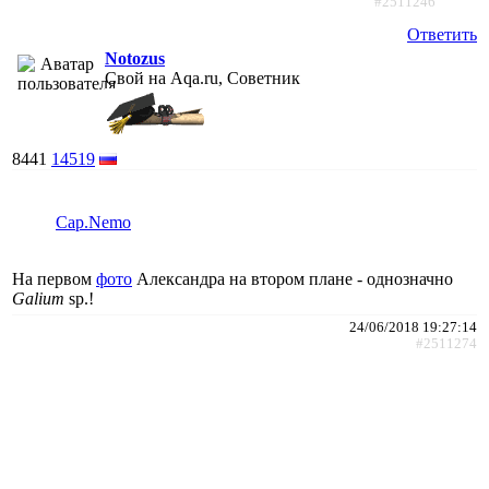
#2511246
Ответить
Notozus
Свой на Aqa.ru, Советник
8441
14519
Cap.Nemo
На первом
фото
Александра на втором плане - однозначно
Galium
sp.!
24/06/2018 19:27:14
#2511274