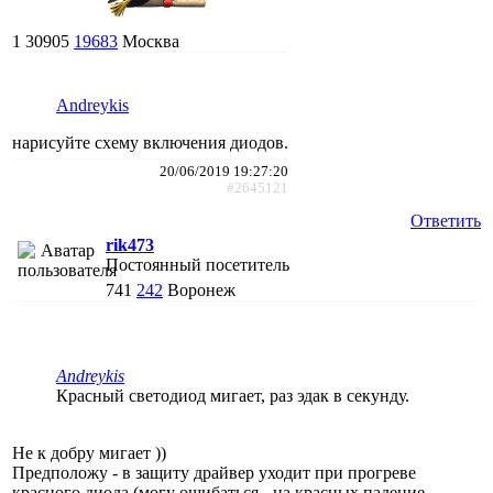
1
30905
19683
Москва
Andreykis
нарисуйте схему включения диодов.
20/06/2019 19:27:20
#2645121
Ответить
rik473
Постоянный посетитель
741
242
Воронеж
Andreykis
Красный светодиод мигает, раз эдак в секунду.
Не к добру мигает ))
Предположу - в защиту драйвер уходит при прогреве
красного диода (могу ошибаться - на красных падение