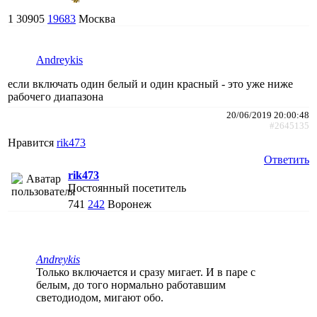
1
30905
19683
Москва
Andreykis
если включать один белый и один красный - это уже ниже
рабочего диапазона
20/06/2019 20:00:48
#2645135
Нравится
rik473
Ответить
rik473
Постоянный посетитель
741
242
Воронеж
Andreykis
Только включается и сразу мигает. И в паре с
белым, до того нормально работавшим
светодиодом, мигают обо.