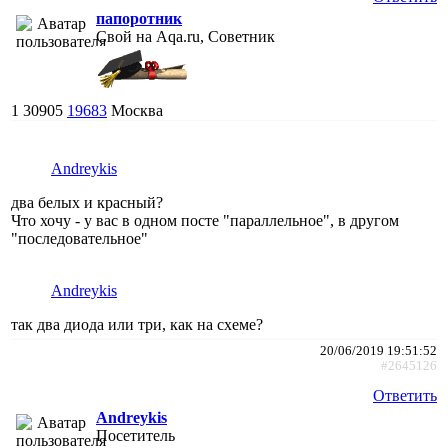
папоротник
Свой на Aqa.ru, Советник
1
30905
19683
Москва
Andreykis
два белых и красный?
Что хочу - у вас в одном посте "параллельное", в другом
"последовательное"
Andreykis
так два диода или три, как на схеме?
20/06/2019 19:51:52
#2645126
Ответить
Andreykis
Посетитель