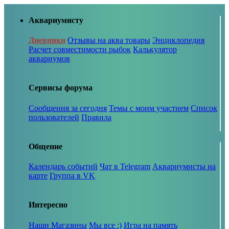
Аквариумисту
Дневники
Отзывы на аква товары
Энциклопедия
Расчет совместимости рыбок
Калькулятор
аквариумов
Сервисы форума
Сообщения за сегодня
Темы с моим участием
Список
пользователей
Правила
Общение
Календарь событий
Чат в Telegram
Аквариумисты на
карте
Группа в VK
Интересно
Наши Магазины
Мы все :)
Игра на память