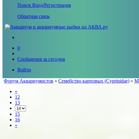
Поиск
Вход/Регистрация
Обратная связь
0
Сообщения за сегодня
Войти
Форум Аквариумистов
»
Семейство карповых (Cyprinidae)
»
М
«
12
13
15
16
»