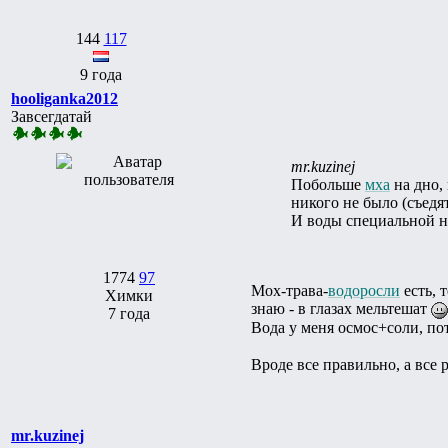
144
117
9 года
hooliganka2012
Завсегдатай
mr.kuzinej
Побольше
мха
на дно,
никого не было (съедя
И воды специальной не
1774
97
Мох-трава-
водоросли
есть, 
Химки
знаю - в глазах мельтешат
7 года
Вода у меня осмос+соли, пот
Вроде все правильно, а все
mr.kuzinej