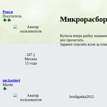
Рокси
Посетитель
Микрорасбора
Купила вчера рыбку называ
нее прочитать.
Заранее спасибо всем за от
247
1
Москва
15 года
mr.kuzinej
Малёк
hooliganka2012