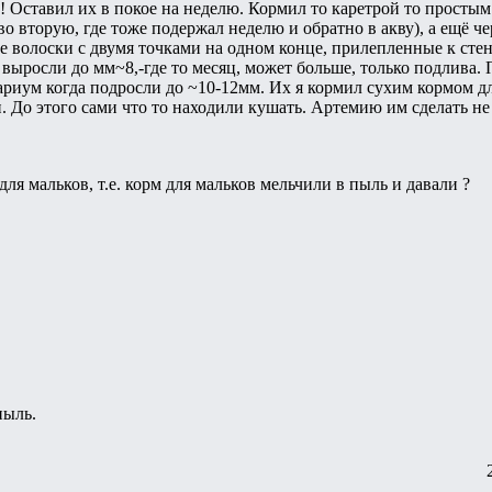
! Оставил их в покое на неделю. Кормил то каретрой то просты
во вторую, где тоже подержал неделю и обратно в акву), а ещё ч
е волоски с двумя точками на одном конце, прилепленные к стен
выросли до мм~8,-где то месяц, может больше, только подлива. 
иум когда подросли до ~10-12мм. Их я кормил сухим кормом для
. До этого сами что то находили кушать. Артемию им сделать не
я мальков, т.е. корм для мальков мельчили в пыль и давали ?
пыль.