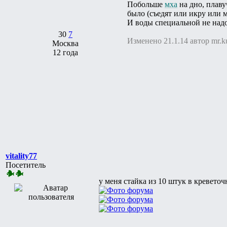
Побольше
мха
на дно, плаву
было (съедят или икру или 
И воды специальной не надо
30
7
Изменено 21.1.14 автор mr.ku
Москва
12 года
vitality77
Посетитель
у меня стайка из 10 штук в кревето