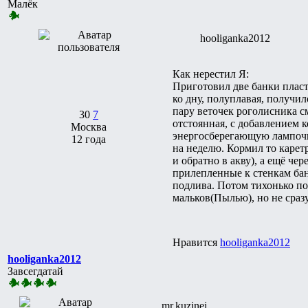
Малёк
hooliganka2012
Как нерестил Я:
Приготовил две банки плас
ко дну, полуплавая, получил
пару веточек роголисника см
30
7
отстоянная, с добавлением к
Москва
энергосберегающую лампочку 
12 года
на неделю. Кормил то карет
и обратно в акву), а ещё че
прилепленные к стенкам бан
подлива. Потом тихонько по
мальков(Пылью), но не сразу
Нравится
hooliganka2012
hooliganka2012
Завсегдатай
mr.kuzinej