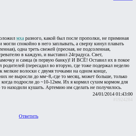
 Положил
мха
разного, какой был после прополки, не приминая
и могли спокойно в него заплывать, а сверху кинул плавать
енная), одна треть свежей (пресная, не подсоленная,
гревателю в каждую, и выставил 24градуса. Свет,
самочку и самца (в первую банку)! И ВСЁ! Оставил их в покое
 родителей (пересадил во вторую, где тоже подержал неделю
ак мелкие волоски с двумя точками на одном конце,
них не выросли до мм~8,-где то месяц, может больше, только
 когда подросли до ~10-12мм. Их я кормил сухим кормом для
то то находили кушать. Артемию им сделать не получилось.
24/01/2014 01:43:00
#1924284
Ответить