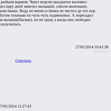
м рыбьим кормом. Через неделю аккуратно выловил
ерез пару дней заметил малышей, совсем маленькие,
кам банки. Воду не менял и банки не чистил до тех пор
Потом тихонько по чуть-чуть подменивал. А пересадил
 мальков(Пылью), но не сразу, а когда они свободно
 получилось.
27/01/2014 10:41:30
#1926258
Ответить
27/01/2014 11:27:43
#1926290