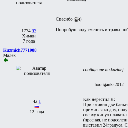
Спасибо
))
Попробую воду сменить и травы поб
1774
97
Химки
7 года
Kuzmich7771988
Малёк
сообщение mr.kuzinej
hooliganka2012
Как нерестил Я:
42
1
Приготовил две банки
приминая ко дну, полу
12 года
сверху кинул плавать 
(пресная, не подсолен
выставил 24градуса. С