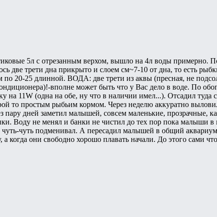
тиковые 5л с отрезанным верхом, вышло на 4л воды примерно.
ось две трети дна прикрыто и слоем см~7-10 от дна, то есть рыбк
 по 20-25 длинной. ВОДА: две трети из аквы (пресная, не подсол
ондиционера)!-вполне может быть что у Вас дело в воде. По обо
на 11W (одна на обе, ну что в наличии имел...). Отсадил туда 
рой то простым рыбьим кормом. Через неделю аккуратно выловил
рез пару дней заметил малышей, совсем маленькие, прозрачные, к
ки. Воду не менял и банки не чистил до тех пор пока малыши в 
 чуть-чуть подменивал. А пересадил малышей в общий аквариум
, а когда они свободно хорошо плавать начали. До этого сами ч