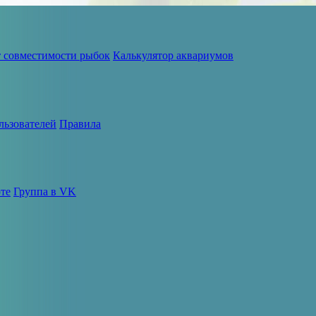
т совместимости рыбок
Калькулятор аквариумов
льзователей
Правила
те
Группа в VK