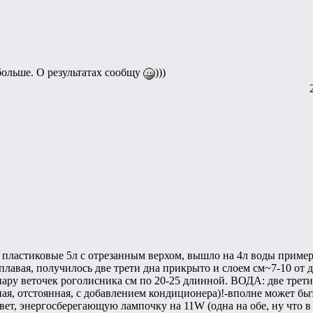
ольше. О результатах сообщу
)))
 пластиковые 5л с отрезанным верхом, вышло на 4л воды прим
плавая, получилось две трети дна прикрыто и слоем см~7-10 от д
пару веточек роголисника см по 20-25 длинной. ВОДА: две трети 
ная, отстоянная, с добавлением кондиционера)!-вполне может быт
вет, энергосберегающую лампочку на 11W (одна на обе, ну что в 