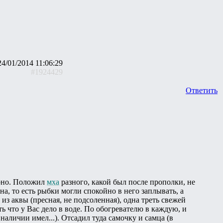
24/01/2014 11:06:29
#1924429
Ответить
ерно. Положил
мха
разного, какой был после прополки, не
на, то есть рыбки могли спокойно в него заплывать, а
из аквы (пресная, не подсоленная), одна треть свежей
ь что у Вас дело в воде. По обогревателю в каждую, и
наличии имел...). Отсадил туда самочку и самца (в