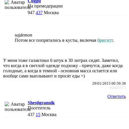
Cuggu
На премодерации
947
437
Москва
sajdemon
Потом все попрятались в кусты, включая
бригитт
.
У меня тоже галактики 6 штук в 30 литрах сидят. Заметил,
что когда я в светлой одежде подхожу - прячутся, даже когда
голодные, а когда в темной - основная масса остается или
вообще сами выплывают и просят еды =)
29/01/2015 00:59:38
#2045573
Ответить
Shestigrannik
Посетитель
437
15
Москва