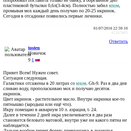
попробовал поставить только не банку, а обрезанное дно
пластиковой бутылки 0,6л(3-4см). Полностью забил
мхом
,
промывая мох каждый день получаю по 20-25 икринок.
Сегодня в отсаднике появились первые личинки.
01/07/2016 22:59:10
#2247465
Ответить
tosten
Новичок
9
1
Привет Всем! Нужен совет.
Ситуация следующая.
Галактики отсажены в 20 литрах со
мхом
. Gh-9. Раз в два дня
сливаю воду, прополаскиваю мох и получаю десяток
икринок.
Цвет икринок - растительное масло. Внутри икринки кое-то
пятнышко (зародыш или ещё что).
Икру помещаю в аквариум 10 л. аэрация, t- 24.
Далее в течении 2 дней икра увеличивается в два раза
становится беловато матовой, внутри уже ни какого пятна не
наблюдается.
Дальше вообще теряет форму, превращаясь в лохмотья.