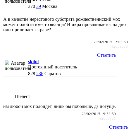
370
39
Москва
А в качестве нерестового субстрата рождественнский мох
может подойти вместо яванца? И икра проваливается на дно
или прилипает к траве?
28/02/2015 12:03:50
#2058573
Ответить
skitol
Постоянный посетитель
828
236
Саратов
Шелест
им любой мох подойдет, лишь бы побольше, да погуще.
28/02/2015 19:53:50
#2058731
Ответить