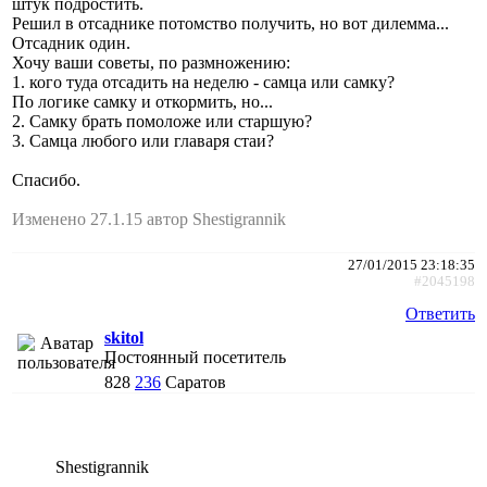
штук подростить.
Решил в отсаднике потомство получить, но вот дилемма...
Отсадник один.
Хочу ваши советы, по размножению:
1. кого туда отсадить на неделю - самца или самку?
По логике самку и откормить, но...
2. Самку брать помоложе или старшую?
3. Самца любого или главаря стаи?
Спасибо.
Изменено 27.1.15 автор Shestigrannik
27/01/2015 23:18:35
#2045198
Ответить
skitol
Постоянный посетитель
828
236
Саратов
Shestigrannik