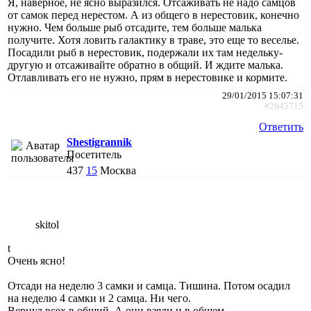
Я, наверное, не ясно выразился. Отсаживать не надо самцов
от самок перед нерестом. А из общего в нерестовик, конечно
нужно. Чем больше рыб отсадите, тем больше малька
получите. Хотя ловить галактику в траве, это еще то веселье.
Посадили рыб в нерестовик, подержали их там недельку-
другую и отсаживайте обратно в общий. И ждите малька.
Отлавливать его не нужно, прям в нерестовике и кормите.
29/01/2015 15:07:31
#2045715
Ответить
Shestigrannik
Посетитель
437
15
Москва
skitol
t
Очень ясно!
Отсади на неделю 3 самки и самца. Тишина. Потом осадил
на неделю 4 самки и 2 самца. Ни чего.
Вернул всех в общий. А они взяли и в общем