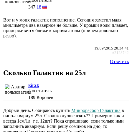
Посетитель
347
18
Вот и у моих галактик пополнение. Сегодня заметил маля,
миллиметра два наверное не больше. У кромки воды плавает,
придерживется ближе к корням азолы (причем довольно
резво).
19/09/2015 20:34:41
#2128742
Ответить
Сколько Галактик на 25л
kir2k
Посетитель
189
Королёв
Добрый день. Собираюсь купить
Микрорасбор Галактика
в
нано-аквариум 25л. Сколько лучше взять?? Примерно как и
всегда 1см/1л, т.е. 12шт? Пока спрашиваю, если только ими
заполнить аквариум. Если решу сомиков на дно, то
количество Галактик уменьшу. Спасибо.