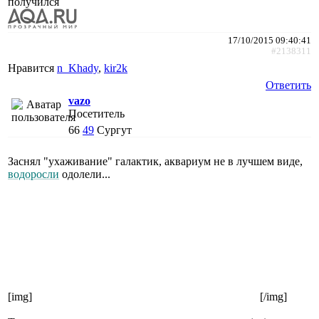
получился
17/10/2015 09:40:41
#2138311
Нравится
n_Khady
,
kir2k
Ответить
vazo
Посетитель
66
49
Сургут
Заснял "ухаживание" галактик, аквариум не в лучшем виде,
водоросли
одолели...
[img]
[/img]