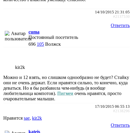
14/10/2015 21:31:05
#2137530
Ответить
cuma
Постоянный посетитель
696
105
Волжск
kir2k
Можно и 12 взять, но слишком однообразно не будет? Стайку
они не очень держат. Если нравятся сильно, то конечно, куда
деваться. Но я бы разбавила чем-нибудь (я вообще
любительница компотов).
Пигмеи
очень нравятся, просто
очаровательные малыши.
17/10/2015 06:55:13
#2138296
Нравится
sae
,
kir2k
Ответить
kateis