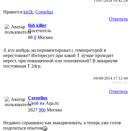
15/07/2014 10:42:24
#1985585
Нравится
kir2k
,
Cornelius
Ответить
fish killer
Посетитель
88
8
Москва
А кто нибудь экспериментировал с температурой в
нерестовике? Интересует при какой Т лучше проходит
нерест, при повышенной или пониженной? В аквариуме
постоянная Т 24гр.
04/09/2014 17:12:44
#1996742
Ответить
Cornelius
Свой на Aqa.ru
2627
906
Москва
Недавно спрашивал как выкармливать, а теперь уже готов
поделиться опытом