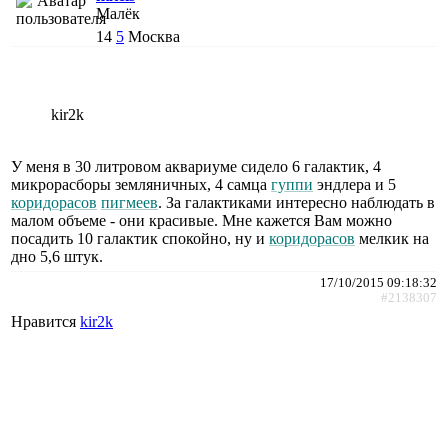
Малёк
14
5
Москва
kir2k
У меня в 30 литровом аквариуме сидело 6 галактик, 4
микрорасборы земляничных, 4 самца
гуппи
эндлера и 5
коридорасов
пигмеев
. За галактиками интересно наблюдать в
малом объеме - они красивые. Мне кажется Вам можно
посадить 10 галактик спокойно, ну и
коридорасов
мелкик на
дно 5,6 штук.
17/10/2015 09:18:32
#2138307
Нравится
kir2k