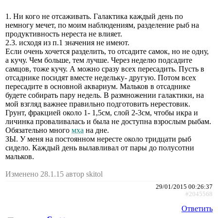
1. Ни кого не отсаживать. Галактика каждый день по
немногу мечет, по моим наблюдениям, разделение рыб на
продуктивность нереста не влияет.
2.3. исходя из п.1 значения не имеют.
Если очень хочется разделить, то отсадите самок, но не одну,
а кучу. Чем больше, тем лучше. Через неделю подсадите
самцов, тоже кучу. А можно сразу всех пересадить. Пусть в
отсаднике посидят вместе недельку- другую. Потом всех
пересадите в основной аквариум. Мальков в отсаднике
будете собирать пару недель. В размножении галактики, на
мой взгляд важнее правильно подготовить нерестовик.
Грунт, фракцией около 1- 1,5см, слой 2-3см, чтобы икра и
личинка проваливалась и была не доступна взрослым рыбам.
Обязательно много
мха
на дне.
ЗЫ. У меня на постоянном нересте около тридцати рыб
сидело. Каждый день вылавливал от пары до полусотни
мальков.
Изменено 28.1.15 автор skitol
29/01/2015 00:26:37
#2045568
Ответить