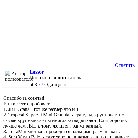
Ответить
Lassor
Постоянный посетитель
563
77
Одинцово
Спасибо за советы!
В итоге что пробовал:
1. JBL Grana - тот же размер что и 1
2. Tropical Supervit Mini Granulat - гранулы, крупноват, но
самые крупные самцы иногда загладытвают. Едят хорошо,
лучше чем JBL, к тому же цвет гранул разный.
3. TetraMin хлопья - приходится пальцами размалывать
4. Sera Vipan Baby - едят хорошо, в размер, но подпыливает