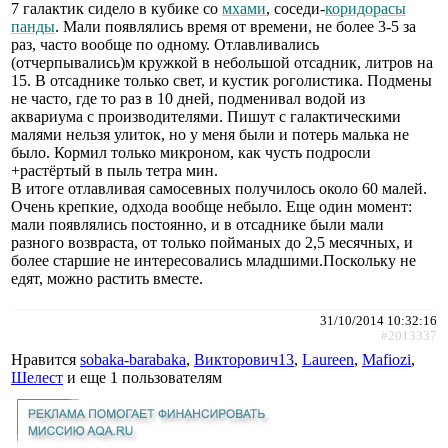
7 галактик сидело в кубике со
мхами
, соседи-
коридорасы
панды
. Мали появлялись время от времени, не более 3-5 за
раз, часто вообще по одному. Отлавливались
(отчерпывались)м кружкой в небольшой отсадник, литров на
15. В отсаднике только свет, и кустик роголистика. Подмены
не часто, где то раз в 10 дней, подменивал водой из
аквариума с производителями. Пишут с галактическими
малями нельзя улиток, но у меня были и потерь малька не
было. Кормил только микроном, как чусть подросли
+растёртый в пыль тетра мин.
В итоге отлавливая самосевных получилось около 60 малей.
Очень крепкие, одхода вообще небыло. Еще один момент:
мали появлялись постоянно, и в отсаднике были мали
разного возвраста, от только пойманых до 2,5 месячных, и
более старшие не интересовались младшими.Поскольку не
едят, можно растить вместе.
31/10/2014 10:32:16
#2013337
Нравится
sobaka-barabaka
,
Викторович13
,
Laureen
,
Mafiozi
,
Шелест
и еще
1 пользователям