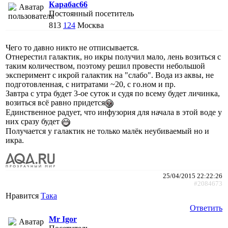
Карабас66
Постоянный посетитель
813
124
Москва
Чего то давно никто не отписывается.
Отнерестил галактик, но икры получил мало, лень возиться с
таким количеством, поэтому решил провести небольшой
эксперимент с икрой галактик на "слабо". Вода из аквы, не
подготовленная, с нитратами ~20, с го.ном и пр.
Завтра с утра будет 3-ое суток и судя по всему будет личинка,
возиться всё равно придется
Единственное радует, что инфузория для начала в этой воде у
них сразу будет
Получается у галактик не только малёк неубиваемый но и
икра.
25/04/2015 22:22:26
#2084673
Нравится
Така
Ответить
Mr Igor