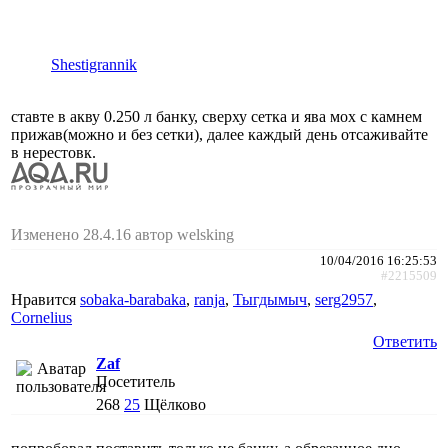
Shestigrannik
ставте в акву 0.250 л банку, сверху сетка и ява мох с камнем
прижав(можно и без сетки), далее каждый день отсаживайте
в нерестовк.
Изменено 28.4.16 автор welsking
10/04/2016 16:25:53
#2215509
Нравится
sobaka-barabaka
,
ranja
,
Тыгдымыч
,
serg2957
,
Cornelius
Ответить
Zaf
Посетитель
268
25
Щёлково