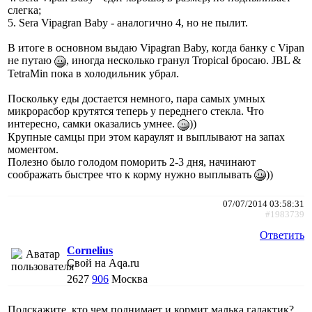
слегка;
5. Sera Vipagran Baby - аналогично 4, но не пылит.
В итоге в основном выдаю Vipagran Baby, когда банку с Vipan
не путаю
, иногда несколько гранул Tropical бросаю. JBL &
TetraMin пока в холодильник убрал.
Поскольку еды достается немного, пара самых умных
микрорасбор крутятся теперь у переднего стекла. Что
интересно, самки оказались умнее.
))
Крупные самцы при этом караулят и выплывают на запах
моментом.
Полезно было голодом поморить 2-3 дня, начинают
соображать быстрее что к корму нужно выплывать
))
07/07/2014 03:58:31
#1983739
Ответить
Cornelius
Свой на Aqa.ru
2627
906
Москва
Подскажите, кто чем поднимает и кормит малька галактик?