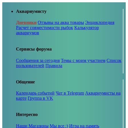
Аквариумисту
Дневники
Отзывы на аква товары
Энциклопедия
Расчет совместимости рыбок
Калькулятор
аквариумов
Сервисы форума
Сообщения за сегодня
Темы с моим участием
Список
пользователей
Правила
Общение
Календарь событий
Чат в Telegram
Аквариумисты на
карте
Группа в VK
Интересно
Наши Магазины
Мы все :)
Игра на память