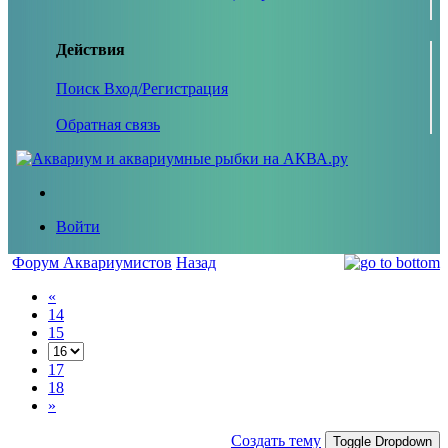
Действия
Поиск
Вход/Регистрация
Обратная связь
Войти
Форум Аквариумистов
Назад
«
14
15
17
18
»
Создать тему
Toggle Dropdown