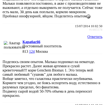
Мальки появляются постоянно, в акве с производителями не
выживают, а отдельно выкормить не получается. Сейчас тоже
есть мали, 3й день как поплыли, кормлю микроном.
Пробовал инофузорией, яйцом. Поделитесь опытом
15/07/2014 10:02:50
#1985578
Ответить
Карабас66
Постоянный посетитель
813
124
Москва
Поделюсь своим опытом. Малька поднимал на нематоде.
Прекрасно растет. Далее живая артемия и сухой
креветочный!!! корм Genchem Biomax 1. Это теперь мой
самый любимый "сушняк" для любого малька.
Вобще заметил, что галактика практически неубиваема.
Кормите чем угодно, не боясь испортить воду, естественно в
разумных пределах, без фанатизма.
Подмену сырой водой 50-70% объема в день переносит
прекрасно.