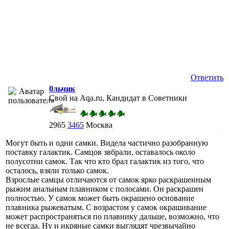
Ответить
0льчик
Свой на Aqa.ru, Кандидат в Советники
2965
3465
Москва
Могут быть и одни самки. Видела частично разобранную
поставку галактик. Самцов звбрали, оставалось около
полусотни самок. Так что кто брал галактик из того, что
осталось, взяли только самок.
Взрослые самцы отличаются от самок ярко раскрашенным
рыжим анальным плавником с полосами. Он раскрашен
полностью. У самок может быть окрашено основание
плавника рыжеватым. С возрастом у самок окрашивание
может распространяться по плавнику дальше, возможно, что
не всегда. Ну и икряные самки выглядят чрезвычайно