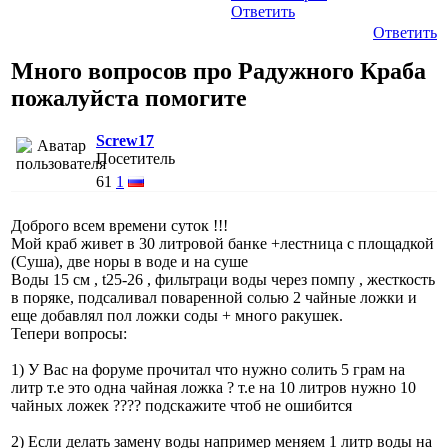
Ответить
Ответить
Много вопросов про Радужного Краба
пожалуйста помогите
Screw17
Посетитель
61
1
Доброго всем времени суток !!!
Мой краб живет в 30 литровой банке +лестница с площадкой
(Суша), две норы в воде и на суше
Воды 15 см , t25-26 , фильтраци воды через помпу , жесткость
в поряке, подсаливал поваренной солью 2 чайные ложки и
еще добавлял пол ложки соды + много ракушек.
Тепери вопросы:
1) У Вас на форуме прочитал что нужно солить 5 грам на
литр т.е это одна чайная ложка ? т.е на 10 литров нужно 10
чайных ложек ???? подскажите чтоб не ошибится
2) Если делать замену воды например меняем 1 литр воды на