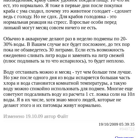
ест, это нормально. Я тоже в первые дни после покупки
краба с ума сходил, почему это животное голодает - сдохнет
ведь с голоду. Но не сдох. Для крабов голодовка - это
нормальная реакция на стресс. Взрослые особи перед
линькой могут месяц совсем ничего не есть.
Обычно в аквариуме делают раз в неделю подмены по 20-
30% воды. В Вашем случае все будет посложнее, до тех пор
пока не обзаведетесь 30 литрами. Если есть возможность
ежедневно сливать литр воды и заменять на литр свежей
(плюс подливать за то что испарилось), то будет неплохо.
Воду отстаивать можно и месяц - тут чем больше тем лучше.
Но уже после одного дня из воды испаряется большая часть
хлора и вода становится комнатной температуры, а такую
воду можно спокойно использовать для подмен. Многие еще
советуют подсаливать воду из расчета 1 ст. ложка соли на 10л
воды. Я в их числе, хотя знаю много людей, которые не
делают этого и их питомцы живут нормально.
Изменено 19.10.09 автор Файт
19/10/2009 05:39:35
#940722