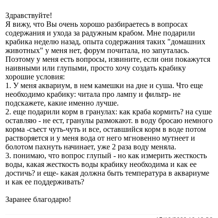
Здравствуйте!
Я вижу, что Вы очень хорошо разбираетесь в вопросах
содержания и ухода за радужным крабом. Мне подарили
крабика неделю назад, опыта содержания таких "домашних
животных" у меня нет, форум почитала, но запуталась.
Поэтому у меня есть вопросы, извините, если они покажутся
наивными или глупыми, просто хочу создать крабику
хорошие условия:
1. У меня аквариум, в нем камешки на дне и суша. Что еще
необходимо крабику: читала про лампу и фильтр- не
подскажете, какие именно лучше.
2. еще подарили корм в гранулах: как краба кормить? на суше
оставляю - не ест, гранулы размокают. в воду бросаю немного
корма -съест чуть-чуть и все, оставшийся корм в воде потом
растворяется и у меня вода от него мгновенно мутнеет и
болотом пахнуть начинает, уже 2 раза воду меняла.
3. понимаю, что вопрос глупый - но как измерить жесткость
воды, какая жесткость воды крабику необходима и как ее
достичь? и еще- какая должна быть температура в аквариуме
и как ее поддерживать?
Заранее благодарю!