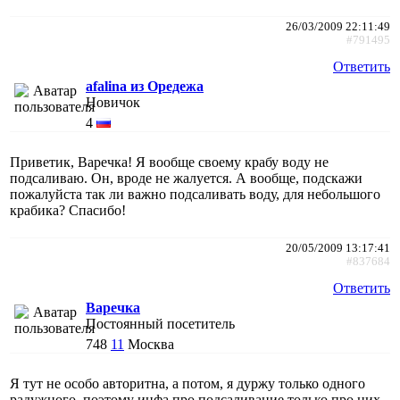
26/03/2009 22:11:49
#791495
Ответить
afalina из Оредежа
Новичок
4
Приветик, Bаречка! Я вообще своему крабу воду не
подсаливаю. Он, вроде не жалуется. А вообще, подскажи
пожалуйста так ли важно подсаливать воду, для небольшого
крабика? Спасибо!
20/05/2009 13:17:41
#837684
Ответить
Варечка
Постоянный посетитель
748
11
Москва
Я тут не особо авторитна, а потом, я дуржу только одного
радужного, поэтому инфа про подсаливание только про них.