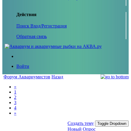
Действия
Поиск
Вход/Регистрация
Обратная связь
Войти
Форум Аквариумистов
Назад
«
1
2
3
4
»
Создать тему
Toggle Dropdown
Новый Опрос