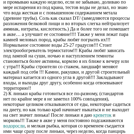
и промываю каждую неделю, если не забываю, доливаю по
мере испарения из под крана, тестов воды не делал, но знаю
что вода жесткая и с повышенном содержанием метала
(древние трубы). Соль как сказал DT/ (замедляются процессы
разложения белковой пищи и во вторых слегка нейтрализует
аммиак, нитраты, кислотность.) Да и более того не помешает
в акве… а улучшит ее состояние!!!! Также у меня лежат пара
камней меловых пород, крабы любят погрызть их!!!
Нормальное состояние воды 25-27 градусов!!! Стоит
электрообогреватель термостатом!!! Крабы любят зависать
под лампой на суши, ночью и наступлением темноты
становиться более активны, кормлю я их ближе к вечеру или
с утра!!! Крабы строители со стажем, ландшафт меняют
каждый под себя !!! Камни, ракушки, и другой строительный
материал катается из одного угла в другой!!! Закладывают
входы, и выходы друг другу, особенно когда отвоевывают
территорию!!
2) К линьки крабы готовиться все по-разному, (стандартов
нет по крайне мере я не заметил 100% совпадения),
некоторые целиком отказываются от еды, некоторые садиться
на диету, но как только краб начинает ныкаться и не выходит
на свет значит линька! После линьки я даю
креветок
и
морковь!!! Также в акве у меня постоянно подсаживаются
водоросли
, и мелкая рыбка, которая со временем съедается
ими чаще сразу после линьки, через неделю, когда панцирь