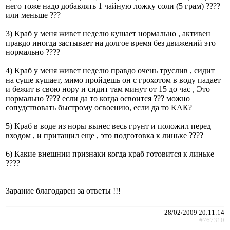
него тоже надо добавлять 1 чайную ложку соли (5 грам) ????
или меньше ???
3) Краб у меня живет неделю кушает нормально , активен
правдо иногда застывает на долгое время без движений это
нормально ????
4) Краб у меня живет неделю правдо очень труслив , сидит
на суше кушает, мимо пройдешь он с грохотом в воду падает
и бежит в свою нору и сидит там минут от 15 до час , Это
нормально ???? если да то когда освоится ??? можно
сопудствовать быстрому освоению, если да то КАК?
5) Краб в воде из норы вынес весь грунт и положил перед
входом , и притащил еще , это подготовка к линьке ????
6) Какие внешнии признаки когда краб готовится к линьке
????
Зарание благодарен за ответы !!!
28/02/2009 20:11:14
#767310