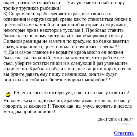
окреп, начинается рыбалка…. На суше можно найти пару
тройку трупиков рыбешки!
3) Современен, крабы меняют окрас, все зависит от
освещения и окружающей среды как то становиться ближе к
цветовой гаме камней или растений которые их окружают,
некоторые яркие некоторые тусклые!!! Пробовал ставить
ближе к солнечному свету, давать чаше морковку, свеклу.
Сильной разницы не заметил по крабу, но по банке заметил
сразу, когда пошла, цвести вода, и появилась зеленка!!!
4) Да и самое главное не кормите краба много он должен
быть слегка голодный, если вы заметили, что краб не все
съел, уберите остатки пищи и в следующий раз уменьшите
количество. Краб как собака часто, все тащит в норку, и если
вы будите давать ему пищу с излишком, она там будет
портиться и собирать болезнетворных микробов!!!
PS; если кого-то интересует, еще что-то могу ответить!
Но хочу сказать однозначно, крабева языка не знаю, не могу
говорить за каждого!!! Также как, вы учусь держать в неволе
методом проб и ошибок!
26/01/2010 01:06:44
#1030892
Ответить