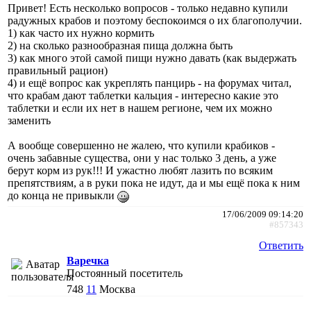
Привет! Есть несколько вопросов - только недавно купили
радужных крабов и поэтому беспокоимся о их благополучии.
1) как часто их нужно кормить
2) на сколько разнообразная пища должна быть
3) как много этой самой пищи нужно давать (как выдержать
правильный рацион)
4) и ещё вопрос как укреплять панцирь - на форумах читал,
что крабам дают таблетки кальция - интересно какие это
таблетки и если их нет в нашем регионе, чем их можно
заменить
А вообще совершенно не жалею, что купили крабиков -
очень забавные существа, они у нас только 3 день, а уже
берут корм из рук!!! И ужастно любят лазить по всяким
препятствиям, а в руки пока не идут, да и мы ещё пока к ним
до конца не привыкли
17/06/2009 09:14:20
#857343
Ответить
Варечка
Постоянный посетитель
748
11
Москва