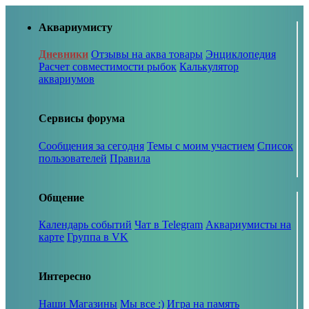
Аквариумисту
Дневники
Отзывы на аква товары
Энциклопедия
Расчет совместимости рыбок
Калькулятор
аквариумов
Сервисы форума
Сообщения за сегодня
Темы с моим участием
Список
пользователей
Правила
Общение
Календарь событий
Чат в Telegram
Аквариумисты на
карте
Группа в VK
Интересно
Наши Магазины
Мы все :)
Игра на память