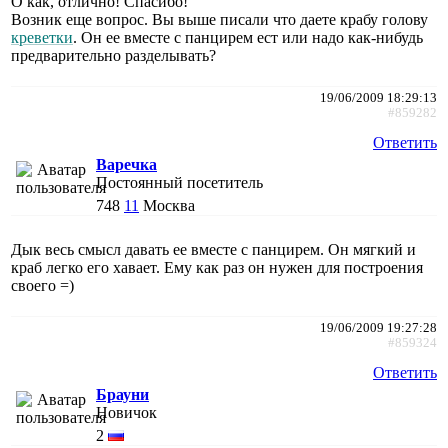
О как, отлично! Спасибо!
Возник еще вопрос. Вы выше писали что даете крабу голову
креветки
. Он ее вместе с панцирем ест или надо как-нибудь
предварительно разделывать?
19/06/2009 18:29:13
#859282
Ответить
Варечка
Постоянный посетитель
748
11
Москва
Дык весь смысл давать ее вместе с панцирем. Он мягкий и
краб легко его хавает. Ему как раз он нужен для построения
своего =)
19/06/2009 19:27:28
#859324
Ответить
Брауни
Новичок
2