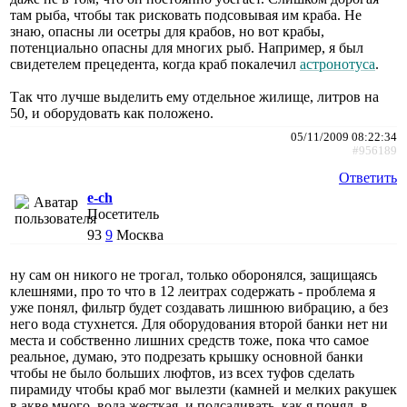
там рыба, чтобы так рисковать подсовывая им краба. Не
знаю, опасны ли осетры для крабов, но вот крабы,
потенциально опасны для многих рыб. Например, я был
свидетелем прецедента, когда краб покалечил
астронотуса
.
Так что лучше выделить ему отдельное жилище, литров на
50, и оборудовать как положено.
05/11/2009 08:22:34
#956189
Ответить
e-ch
Посетитель
93
9
Москва
ну сам он никого не трогал, только оборонялся, защищаясь
клешнями, про то что в 12 леитрах содержать - проблема я
уже понял, фильтр будет создавать лишнюю вибрацию, а без
него вода стухнется. Для оборудования второй банки нет ни
места и собственно лишних средств тоже, пока что самое
реальное, думаю, это подрезать крышку основной банки
чтобы не было больших люфтов, из всех туфов сделать
пирамиду чтобы краб мог вылезти (камней и мелких ракушек
в акве много, вода жесткая, и подсаливать, как я понял, в