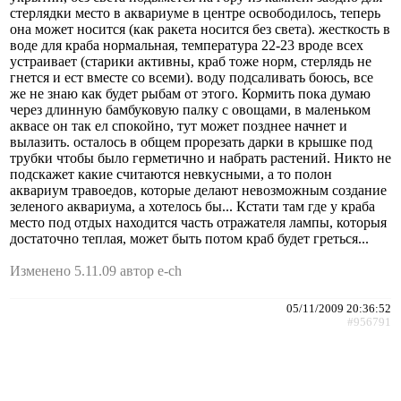
стерлядки место в аквариуме в центре освободилось, теперь
она может носится (как ракета носится без света). жесткость в
воде для краба нормальная, температура 22-23 вроде всех
устраивает (старики активны, краб тоже норм, стерлядь не
гнется и ест вместе со всеми). воду подсаливать боюсь, все
же не знаю как будет рыбам от этого. Кормить пока думаю
через длинную бамбуковую палку с овощами, в маленьком
аквасе он так ел спокойно, тут может позднее начнет и
вылазить. осталось в общем прорезать дарки в крышке под
трубки чтобы было герметично и набрать растений. Никто не
подскажет какие считаются невкусными, а то полон
аквариум травоедов, которые делают невозможным создание
зеленого аквариума, а хотелось бы... Кстати там где у краба
место под отдых находится часть отражателя лампы, которыя
достаточно теплая, может быть потом краб будет греться...
Изменено 5.11.09 автор e-ch
05/11/2009 20:36:52
#956791