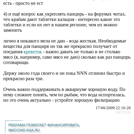
есть - просто не ест
4) и ещё вопрос как укреплять панцирь - на форумах читал,
что крабам дают таблетки кальция - интересно какие это
таблетки и если их нет в нашем регионе, чем их можно
заменить
лично я никакого мела не даю - вода жесткая. Необходимые
вещества для панциря он так же прекрасно получает от
поедания
креветок
- важно давать не только и не столько
мясо (я, например, само мясо не даю) сколько как раз панцирь
сотоварищи.
Держу около года своего и он пока NNN отлинял быстро и
прекрасно раза три.
Очень важно поддерживать в аквариуме хорошую воду. По
нему сложнее понять, чем по рыбам, что вода испортилась,
но это очень актуально - устройте хорошую фильтрацию
17/06/2009 22:16:28
#857918