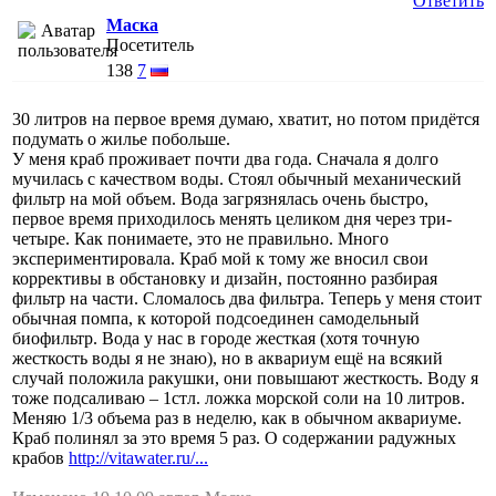
Ответить
Маска
Посетитель
138
7
30 литров на первое время думаю, хватит, но потом придётся
подумать о жилье побольше.
У меня краб проживает почти два года. Сначала я долго
мучилась с качеством воды. Стоял обычный механический
фильтр на мой объем. Вода загрязнялась очень быстро,
первое время приходилось менять целиком дня через три-
четыре. Как понимаете, это не правильно. Много
экспериментировала. Краб мой к тому же вносил свои
коррективы в обстановку и дизайн, постоянно разбирая
фильтр на части. Сломалось два фильтра. Теперь у меня стоит
обычная помпа, к которой подсоединен самодельный
биофильтр. Вода у нас в городе жесткая (хотя точную
жесткость воды я не знаю), но в аквариум ещё на всякий
случай положила ракушки, они повышают жесткость. Воду я
тоже подсаливаю – 1стл. ложка морской соли на 10 литров.
Меняю 1/3 объема раз в неделю, как в обычном аквариуме.
Краб полинял за это время 5 раз. О содержании радужных
крабов
http://vitawater.ru/...