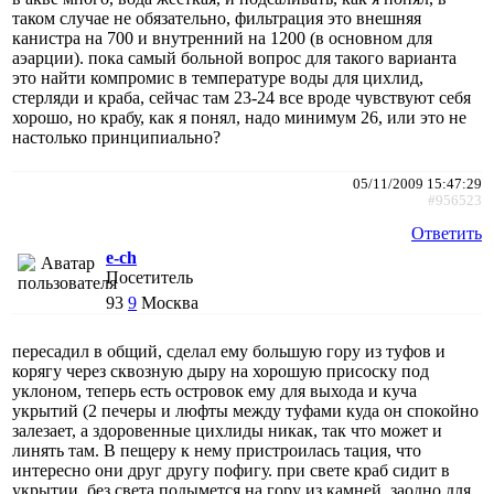
таком случае не обязательно, фильтрация это внешняя
канистра на 700 и внутренний на 1200 (в основном для
аэарции). пока самый больной вопрос для такого варианта
это найти компромис в температуре воды для цихлид,
стерляди и краба, сейчас там 23-24 все вроде чувствуют себя
хорошо, но крабу, как я понял, надо минимум 26, или это не
настолько принципиально?
05/11/2009 15:47:29
#956523
Ответить
e-ch
Посетитель
93
9
Москва
пересадил в общий, сделал ему большую гору из туфов и
корягу через сквозную дыру на хорошую присоску под
уклоном, теперь есть островок ему для выхода и куча
укрытий (2 печеры и люфты между туфами куда он спокойно
залезает, а здоровенные цихлиды никак, так что может и
линять там. В пещеру к нему пристроилась тация, что
интересно они друг другу пофигу. при свете краб сидит в
укрытии, без света подымется на гору из камней. заодно для