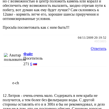
но с возможностью в центр положить камень или коралл и
обеспечить ему возможность вылазить, заодно отрезав пути к
побегу, вот думаю как ему будет лучше? Сам склоняюсь к
12шке - кормить легче его, хорошие шансы приручения и
оптимизированные условия.
Просьба посоветовать как с ним быть!!!
04/11/2009 20:19:52
#955805
Ответить
Файт
Посетитель
271
6
e-ch
12 Литров - очень-очень мало. Содержать в нем краба не
получится, а тем более без фильтрации воды. С другой
стороны оставлять его и в 300л я бы не рекомендовал, и дело
даже не в том, что он постоянно убегает. Слишком дорогая