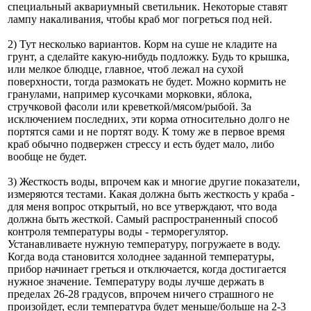
специальный аквариумный светильник. Некоторые ставят
лампу накаливания, чтобы краб мог погреться под ней.
2) Тут несколько вариантов. Корм на суше не кладите на
грунт, а сделайте какую-нибудь подложку. Будь то крышка,
или мелкое блюдце, главное, чтоб лежал на сухой
поверхности, тогда размокать не будет. Можно кормить не
гранулами, например кусочками морковки, яблока,
стручковой фасоли или креветкой/мясом/рыбой. За
исключением последних, эти корма относительно долго не
портятся сами и не портят воду. К тому же в первое время
краб обычно подвержен стрессу и есть будет мало, либо
вообще не будет.
3) Жесткость воды, впрочем как и многие другие показатели,
измеряются тестами. Какая должна быть жесткость у краба -
для меня вопрос открытый, но все утверждают, что вода
должна быть жесткой. Самый распространенный способ
контроля температуры воды - терморегулятор.
Устанавливаете нужную температуру, погружаете в воду.
Когда вода становится холоднее заданной температуры,
прибор начинает греться и отключается, когда достигается
нужное значение. Температуру воды лучше держать в
пределах 26-28 градусов, впрочем ничего страшного не
произойдет, если температура будет меньше/больше на 2-3