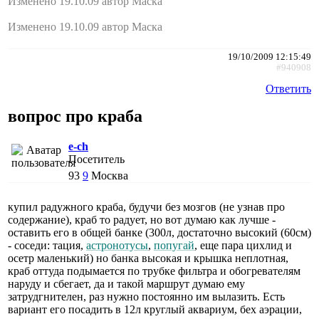
Изменено 19.10.09 автор Маска
Изменено 19.10.09 автор Маска
19/10/2009 12:15:49
#940908
Ответить
вопрос про краба
e-ch
Посетитель
93
9
Москва
купил радужного краба, будучи без мозгов (не узнав про
содержание), краб то радует, но вот думаю как лучше -
оставить его в общей банке (300л, достаточно высокий (60см)
- соседи: тация,
астронотусы
,
попугай
, еще пара цихлид и
осетр маленький) но банка высокая и крышка неплотная,
краб оттуда подымается по трубке фильтра и обогревателям
наруду и сбегает, да и такой маршрут думаю ему
затрудгнителен, раз нужно постоянно им вылазить. Есть
вариант его посадить в 12л круглый аквариум, бех аэрации,