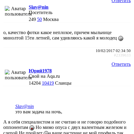
Ответить
Slav@nin
Посетитель
249
50
Москва
о, качество фотки какое неплохое, причем мыльнице
минолтой 15ти летней, сам удивляюсь какой я молодец
10/02/2017 02:34:50
#2339633
Ответить
Юрий1978
Свой на Aqa.ru
14204
10419
Сланцы
Slav@nin
это вам задача на ночь,
А я себя специалистом и не считаю и не говорю подобного
оппонентам
Но мимо опуса с двух валентным железом и
слепой Не пройдет
а ваше растение не мой профиль так