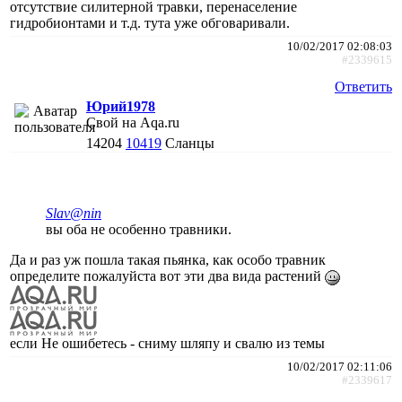
отсутствие силитерной травки, перенаселение
гидробионтами и т.д. тута уже обговаривали.
10/02/2017 02:08:03
#2339615
Ответить
Юрий1978
Свой на Aqa.ru
14204
10419
Сланцы
Slav@nin
вы оба не особенно травники.
Да и раз уж пошла такая пьянка, как особо травник
определите пожалуйста вот эти два вида растений
если Не ошибетесь - сниму шляпу и свалю из темы
10/02/2017 02:11:06
#2339617