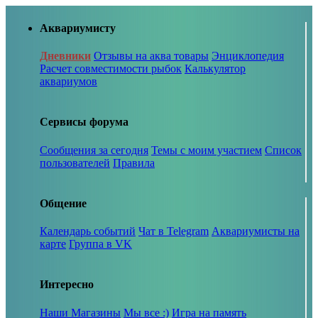
Аквариумисту
Дневники
Отзывы на аква товары
Энциклопедия
Расчет совместимости рыбок
Калькулятор
аквариумов
Сервисы форума
Сообщения за сегодня
Темы с моим участием
Список
пользователей
Правила
Общение
Календарь событий
Чат в Telegram
Аквариумисты на
карте
Группа в VK
Интересно
Наши Магазины
Мы все :)
Игра на память