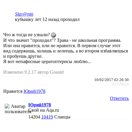
Slav@nin
кубышку лет 12 назад проходил
Что ж тогда не узнали?
И что значит "проходил"? Трава - не школьная программа.
Или она нравится, или не нравится. В первом случае этот
вид содержишь, холишь и лелеешь, а во втором избавляешься
и пробуешь другие.
Я вот непафосные цератоптерисы люблю...
Изменено 9.2.17 автор Goauld
10/02/2017 02:26:30
#2339628
Нравится
Юрий1978
Ответить
Юрий1978
Свой на Aqa.ru
14204
10419
Сланцы