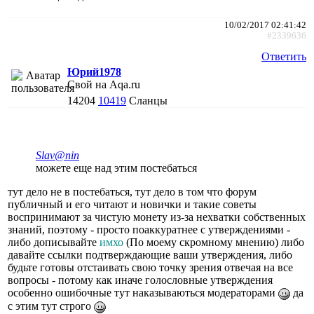
10/02/2017 02:41:42
#2339636
Ответить
Юрий1978
Свой на Aqa.ru
14204
10419
Сланцы
Slav@nin
можете еще над этим постебаться
тут дело не в постебаться, тут дело в том что форум
публичный и его читают и новички и такие советы
воспринимают за чистую монету из-за нехватки собственных
знаний, поэтому - просто поаккуратнее с утверждениями -
либо дописывайте
имхо
(По моему скромному мнению) либо
давайте ссылки подтверждающие ваши утверждения, либо
будьте готовы отстаивать свою точку зрения отвечая на все
вопросы - потому как иначе голословные утверждения
особенно ошибочные тут наказываються модераторами
да
с этим тут строго