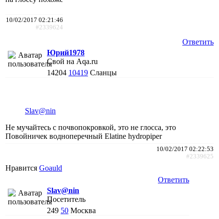
10/02/2017 02:21:46
#2339624
Ответить
Юрий1978
Свой на Aqa.ru
14204
10419
Сланцы
Slav@nin
Не мучайтесь с почвопокровкой, это не глосса, это
Повойничек водноперечный Elatine hydropiper
10/02/2017 02:22:53
#2339625
Нравится
Goauld
Ответить
Slav@nin
Посетитель
249
50
Москва