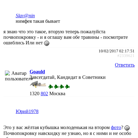
Slav@nin
нимфея такая бывает
я знаю что это такое, вторую теперь пожалуйста
почвопокровку - и я оглашу вам обе травины - посмотрите
ошиблись Или нет
10/02/2017 02:17:51
#2339621
Ответить
Goauld
Завсегдатай, Кандидат в Советники
1320
802
Москва
Юрий1978
Это у вас жёлтая кубышка молоденькая на втором
фото
?
Почвопокровку навскидку не узнаю, но я с ними и не особо