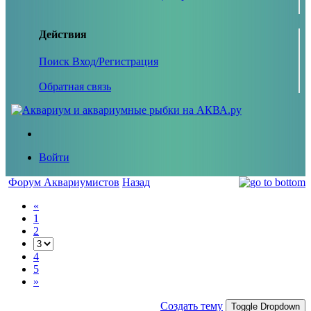
Действия
Поиск
Вход/Регистрация
Обратная связь
Войти
Форум Аквариумистов
Назад
«
1
2
4
5
»
Создать тему
Toggle Dropdown