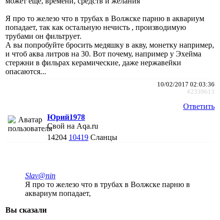
может еще, времени, средств и желания
Я про то железо что в трубах в Волжске парню в аквариум
попадает, так как остальную нечисть , производимую
трубами он фильтрует.
А вы попробуйте бросить медяшку в акву, монетку например,
и чтоб аква литров на 30. Вот почему, например у Эхейма
стержни в фильрах керамические, даже нержавейки
опасаются...
10/02/2017 02:03:36
#2339613
Ответить
Юрий1978
Свой на Aqa.ru
14204
10419
Сланцы
Slav@nin
Я про то железо что в трубах в Волжске парню в
аквариум попадает,
Вы сказали