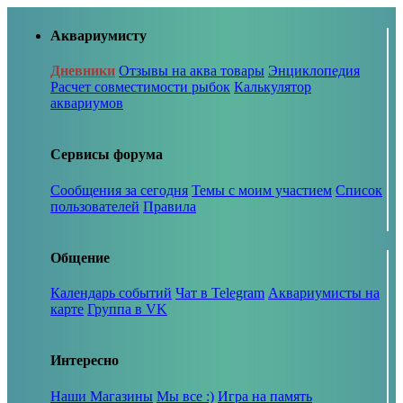
Аквариумисту
Дневники
Отзывы на аква товары
Энциклопедия
Расчет совместимости рыбок
Калькулятор
аквариумов
Сервисы форума
Сообщения за сегодня
Темы с моим участием
Список
пользователей
Правила
Общение
Календарь событий
Чат в Telegram
Аквариумисты на
карте
Группа в VK
Интересно
Наши Магазины
Мы все :)
Игра на память