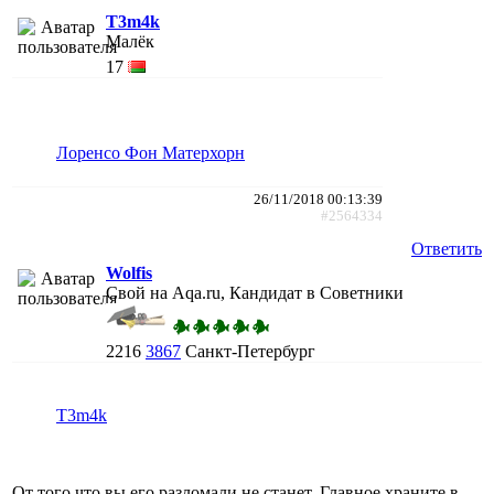
T3m4k
Малёк
17
Лоренсо Фон Матерхорн
26/11/2018 00:13:39
#2564334
Ответить
Wolfis
Свой на Aqa.ru, Кандидат в Советники
2216
3867
Санкт-Петербург
T3m4k
От того что вы его разломали не станет. Главное храните в