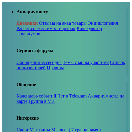
Аквариумисту
Дневники
Отзывы на аква товары
Энциклопедия
Расчет совместимости рыбок
Калькулятор
аквариумов
Сервисы форума
Сообщения за сегодня
Темы с моим участием
Список
пользователей
Правила
Общение
Календарь событий
Чат в Telegram
Аквариумисты на
карте
Группа в VK
Интересно
Наши Магазины
Мы все :)
Игра на память