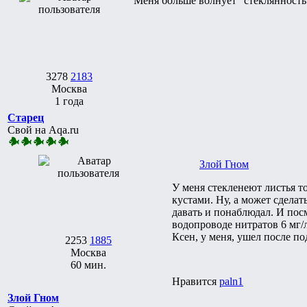
Меня больше волнует "стеклянность
3278
2183
Москва
1 года
Старец
Свой на Aqa.ru
Злой Гном
У меня стекленеют листья то
кустами. Ну, а может сделат
давать и понаблюдал. И посмо
водопроводе нитратов 6 мг/л
Ксен, у меня, ушел после по
2253
1885
Москва
60 мин.
Нравится
paln1
Злой Гном