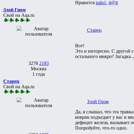
Нравится
paln1
,
it@it
Злой Гном
Свой на Aqa.ru
Старец
Вот!
Это и интересно. С другой с
остального микро? Загадка..
3278
2183
Москва
1 года
Старец
Свой на Aqa.ru
Злой Гном
Да, я слышал, что эта травк
коврик подъедает у вас и ми
дефицит железа, вызывает о
Попробуйте, что-то одно.