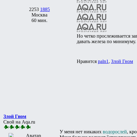
2253
1885
Москва
60 мин.
Но четко прослеживается зав
давать железа по минимуму.
Нравится
paln1
,
Злой Гном
Злой Гном
Свой на Aqa.ru
У меня нет никаких
водорослей
, кр