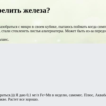
елить железа?
азобраться с микро в своем кубике, пытаюсь поймать когда сим
стали стекленеть листья альтернатеры. Может быть из-за передо
аланс.
раться.))) Я даю 0,1 мг/л Fe+Mn в неделю, самомес. Плюс, Акваб
акве. Растет все хорошо.