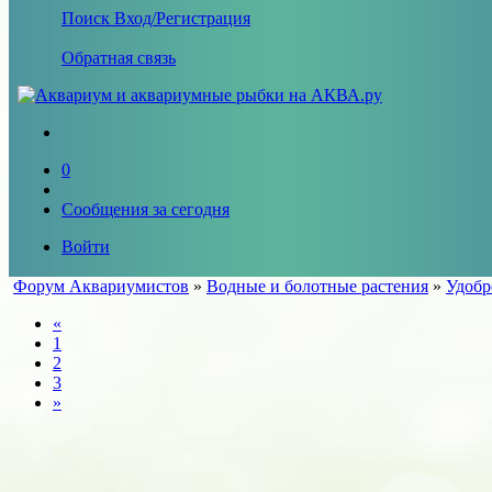
Поиск
Вход/Регистрация
Обратная связь
0
Сообщения за сегодня
Войти
Форум Аквариумистов
»
Водные и болотные растения
»
Удобр
«
1
2
3
»