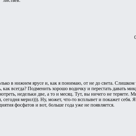
" листьев.
лько в нижнем ярусе и, как я понимаю, от не до света. Слишком 
ь, как всегда? Подменить хорошо водичку и перестать давать микр
треть, недельки две, а то и месяц. Тут, вы ничего не теряете. М
, сегодня мерил))). Ну, может, что-то всплывет и покажет себя. 
днятия фосфатов и вот, больше года уже не появляется.