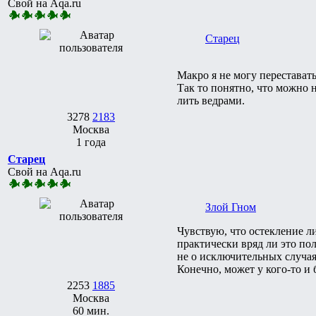
Свой на Aqa.ru
Старец
Макро я не могу переставать
Так то понятно, что можно н
лить ведрами.
3278
2183
Москва
1 года
Старец
Свой на Aqa.ru
Злой Гном
Чувствую, что остекление ли
практически вряд ли это по
не о исключительных случая
Конечно, может у кого-то и 
2253
1885
Москва
60 мин.