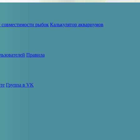
т совместимости рыбок
Калькулятор аквариумов
льзователей
Правила
те
Группа в VK