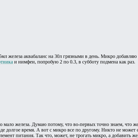
5мл железа аквабаланс на 30л грязными в день. Микро добавляю 0.
отника
и нимфеи, попробую 2 по 0.3, в субботу подмена как раз.
то мало железа. Думаю потому, что во-первых точно знаем, что же
оде долгое время. А вот с микро все по другому. Никто не может с
элемент питания. Так что, может, не трогать микро, а добавить ж