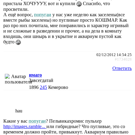
пристала ХОЧУУУУ, вот и купили
Спасибо, что
просветили.
А ещё вопрос,
попугаи
у нас уже неделю как заселены(все
вместе рыбы заселены) но пугливые просто КОШМАР. Как
раз про них почитала, мне понравились и характер игривый
и не сложные в разведении и прочее, а на дела в комнату
входишь, они шнырь и в укрытие и аквариум пустой как
будто
02/12/2012 14:54:25
#1734028
Ответить
имаго
Завсегдатай
1896
245
Кемерово
hau
Какие у вас
попугаи
? Пельвикахромис пульхер
http://images.ramble...
или гибридные? Что пугливые, это со
временем должно пройти, привыкнут. Аквариум правильно