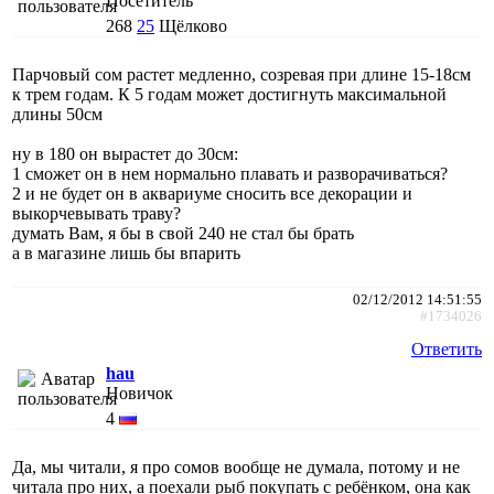
Посетитель
268
25
Щёлково
Парчовый сом растет медленно, созревая при длине 15-18см
к трем годам. К 5 годам может достигнуть максимальной
длины 50см
ну в 180 он вырастет до 30см:
1 сможет он в нем нормально плавать и разворачиваться?
2 и не будет он в аквариуме сносить все декорации и
выкорчевывать траву?
думать Вам, я бы в свой 240 не стал бы брать
а в магазине лишь бы впарить
02/12/2012 14:51:55
#1734026
Ответить
hau
Новичок
4
Да, мы читали, я про сомов вообще не думала, потому и не
читала про них, а поехали рыб покупать с ребёнком, она как