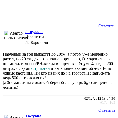
Ответить
danyaaaa
Посетитель
59
Боровичи
Парчёвый за год вырастет до 20см, а потом уже медленно
растёт, но 20 см для его вполне нормально, Отходов от него
не так уж и много!PH-всегда в норме.живёт уже 4 года в 200
литрах с двумя
астриками
и им вполне хватает объёма!Есть
живые растения, Ни кто из них их не трогает!Не запускать
ведь 500 литров для их!
(а Зоомагазины с охоткой берут большую рыбу, если цену не
ломить.)
02/12/2012 18:54:30
#1734163
Ответить
Ta-tyana