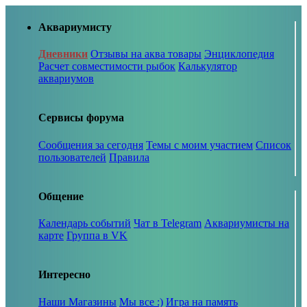
Аквариумисту
Дневники
Отзывы на аква товары
Энциклопедия
Расчет совместимости рыбок
Калькулятор
аквариумов
Сервисы форума
Сообщения за сегодня
Темы с моим участием
Список
пользователей
Правила
Общение
Календарь событий
Чат в Telegram
Аквариумисты на
карте
Группа в VK
Интересно
Наши Магазины
Мы все :)
Игра на память