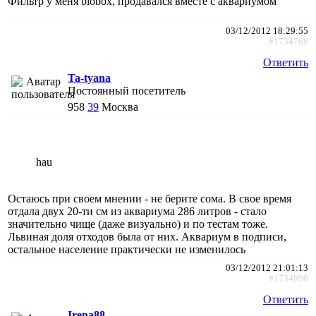
Фильтр у меня biobox, продавался вместе с аквариумом
03/12/2012 18:29:55
#1734766
Ответить
Ta-tyana
Постоянный посетитель
958
39
Москва
hau
Остаюсь при своем мнении - не берите сома. В свое время
отдала двух 20-ти см из аквариума 286 литров - стало
значительно чище (даже визуально) и по тестам тоже.
Львиная доля отходов была от них. Аквариум в подписи,
остальное население практически не изменилось
03/12/2012 21:01:13
#1734896
Ответить
Irena88