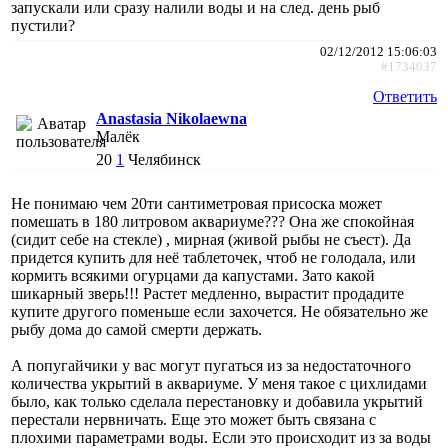
запускали или сразу налили воды и на след. день рыб
пустили?
02/12/2012 15:06:03
#1734037
Ответить
Anastasia Nikolaewna
Малёк
20
1
Челябинск
Не понимаю чем 20ти сантиметровая присоска может
помешать в 180 литровом аквариуме??? Она же спокойная
(сидит себе на стекле) , мирная (живой рыбы не съест). Да
придется купить для неё таблеточек, чтоб не голодала, или
кормить всякими огурцами да капустами. Зато какой
шикарный зверь!!! Растет медленно, вырастит продадите
купите другого поменьше если захочется. Не обязательно же
рыбу дома до самой смерти держать.
А попугайчики у вас могут пугаться из за недостаточного
количества укрытий в аквариуме. У меня такое с цихлидами
было, как только сделала перестановку и добавила укрытий
перестали нервничать. Еще это может быть связана с
плохими параметрами воды. Если это происходит из за воды