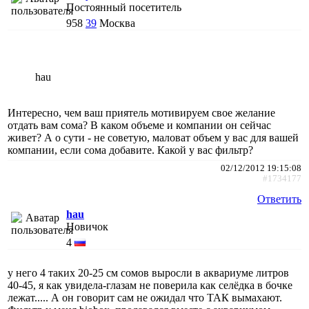
Постоянный посетитель
958
39
Москва
hau
Интересно, чем ваш приятель мотивируем свое желание
отдать вам сома? В каком объеме и компании он сейчас
живет? А о сути - не советую, маловат объем у вас для вашей
компании, если сома добавите. Какой у вас фильтр?
02/12/2012 19:15:08
#1734177
Ответить
hau
Новичок
4
у него 4 таких 20-25 см сомов выросли в аквариуме литров
40-45, я как увидела-глазам не поверила как селёдка в бочке
лежат..... А он говорит сам не ожидал что ТАК вымахают.