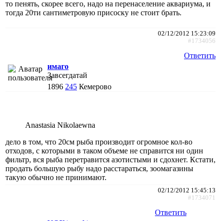
то пенять, скорее всего, надо на перенаселение аквариума, и
тогда 20ти сантиметровую присоску не стоит брать.
02/12/2012 15:23:09
#1734056
Ответить
имаго
Завсегдатай
1896
245
Кемерово
Anastasia Nikolaewna
дело в том, что 20см рыба производит огромное кол-во
отходов, с которыми в таком объеме не справится ни один
фильтр, вся рыба перетравится азотистыми и сдохнет. Кстати,
продать большую рыбу надо расстараться, зоомагазины
такую обычно не принимают.
02/12/2012 15:45:13
#1734071
Ответить