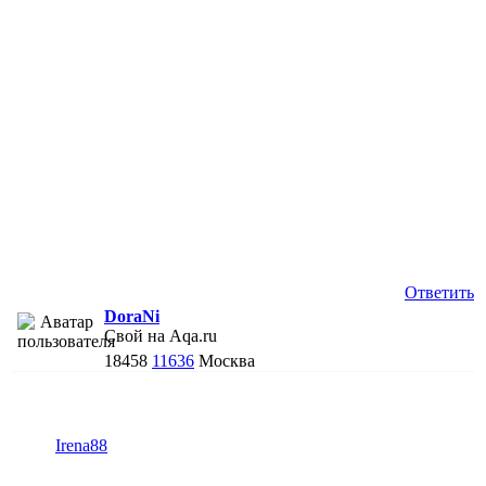
Ответить
DoraNi
Свой на Aqa.ru
18458
11636
Москва
Irena88