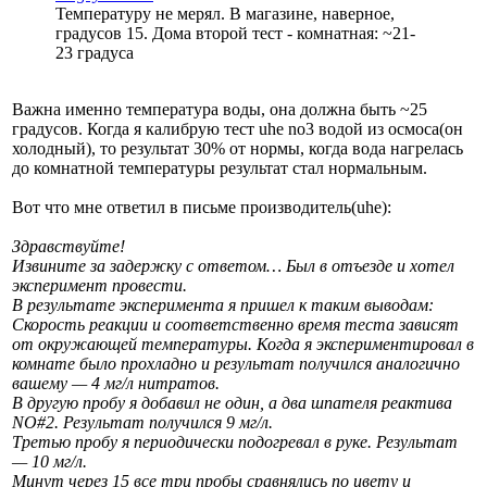
Температуру не мерял. В магазине, наверное,
градусов 15. Дома второй тест - комнатная: ~21-
23 градуса
Важна именно температура воды, она должна быть ~25
градусов. Когда я калибрую тест uhe no3 водой из осмоса(он
холодный), то результат 30% от нормы, когда вода нагрелась
до комнатной температуры результат стал нормальным.
Вот что мне ответил в письме производитель(uhe):
Здравствуйте!
Извините за задержку с ответом… Был в отъезде и хотел
эксперимент провести.
В результате эксперимента я пришел к таким выводам:
Скорость реакции и соответственно время теста зависят
от окружающей температуры. Когда я экспериментировал в
комнате было прохладно и результат получился аналогично
вашему — 4 мг/л нитратов.
В другую пробу я добавил не один, а два шпателя реактива
NO#2. Результат получился 9 мг/л.
Третью пробу я периодически подогревал в руке. Результат
— 10 мг/л.
Минут через 15 все три пробы сравнялись по цвету и