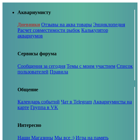
Аквариумисту
Дневники
Отзывы на аква товары
Энциклопедия
Расчет совместимости рыбок
Калькулятор
аквариумов
Сервисы форума
Сообщения за сегодня
Темы с моим участием
Список
пользователей
Правила
Общение
Календарь событий
Чат в Telegram
Аквариумисты на
карте
Группа в VK
Интересно
Наши Магазины
Мы все :)
Игра на память