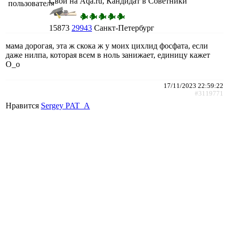
Свой на Aqa.ru, Кандидат в Советники
15873
29943
Санкт-Петербург
мама дорогая, эта ж скока ж у моих цихлид фосфата, если
даже нилпа, которая всем в ноль занижает, единицу кажет
О_о
17/11/2023 22:59:22
#3119771
Нравится
Sergey PAT_A