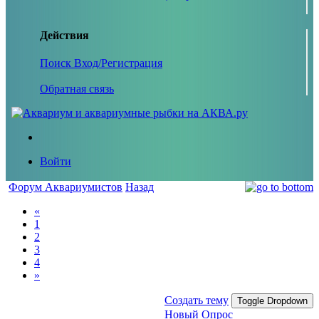
Действия
Поиск
Вход/Регистрация
Обратная связь
Войти
Форум Аквариумистов
Назад
«
1
2
3
4
»
Создать тему
Toggle Dropdown
Новый Опрос