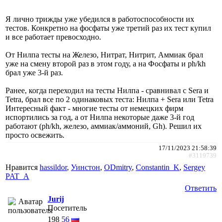
Я лично трижды уже убедился в работоспособности их
тестов. Конкретно на фосфаты уже третий раз их тест купил
и все работает превосходно.
От Нилпа тесты на Железо, Нитрат, Нитрит, Аммиак брал
уже на смену второй раз в этом году, а на Фосфаты и ph/kh
брал уже 3-й раз.
Ранее, когда переходил на тесты Нилпа - сравнивал с Sera и
Tetra, брал все по 2 одинаковых теста: Нилпа + Sera или Tetra
Интересный факт - многие тесты от немецких фирм
испортились за год, а от Нилпа некоторые даже 3-й год
работают (ph/kh, железо, аммиак/аммоний, Gh). Решил их
просто освежить.
17/11/2023 21:58:39
#3119739
Нравится
hassildor
,
Уинстон
,
ODmitry
,
Constantin_K
,
Sergey
PAT_A
Ответить
Jurij
Посетитель
198
56