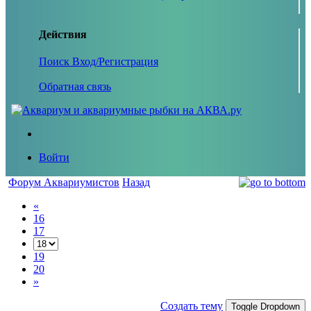
Действия
Поиск
Вход/Регистрация
Обратная связь
Войти
Форум Аквариумистов
Назад
«
16
17
19
20
»
Создать тему
Toggle Dropdown