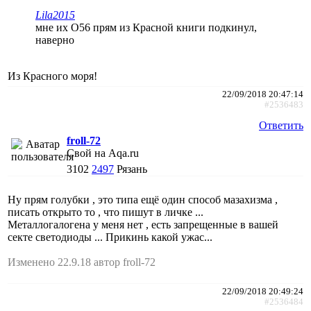
Lila2015
мне их О56 прям из Красной книги подкинул,
наверно
Из Красного моря!
22/09/2018 20:47:14
#2536483
Ответить
froll-72
Свой на Aqa.ru
3102
2497
Рязань
Ну прям голубки , это типа ещё один способ мазахизма ,
писать открыто то , что пишут в личке ...
Металлогалогена у меня нет , есть запрещенные в вашей
секте светодиоды ... Прикинь какой ужас...
Изменено 22.9.18 автор froll-72
22/09/2018 20:49:24
#2536484