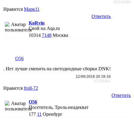
#2536460
Нравится
Марк11
Ответить
KoRvin
Свой на Aqa.ru
10314
7148
Москва
O56
. Нет лучше сменить на светодиодные сборки DNK!
22/09/2018 20:18:16
#2536461
Нравится
froll-72
Ответить
O56
Посетитель, Троль-неадекват
177
11
Оренбург