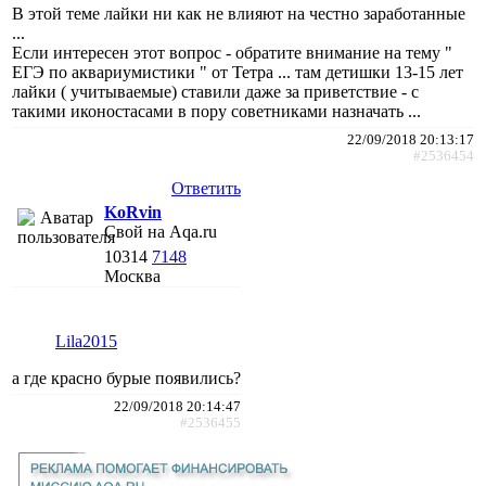
В этой теме лайки ни как не влияют на честно заработанные
...
Если интересен этот вопрос - обратите внимание на тему "
ЕГЭ по аквариумистики " от Тетра ... там детишки 13-15 лет
лайки ( учитываемые) ставили даже за приветствие - с
такими иконостасами в пору советниками назначать ...
22/09/2018 20:13:17
#2536454
Ответить
KoRvin
Свой на Aqa.ru
10314
7148
Москва
Lila2015
а где красно бурые появились?
22/09/2018 20:14:47
#2536455