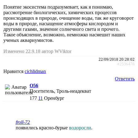
Понятие экосистема подразумевает, как я понимаю,
рассмотрение биологических, химических процессов
происходящих в природе, очищение воды, так же круговорот
воды в природе, насыщение атмосферы кислородом и
другими газами, значение солнечного света и прочего.
Такое объяснение, возможно, немножко насмешит наших
ученых аквариумистов.
Изменено 22.9.18 автор WViktor
22/09/2018 20:28:02
#2536476
Нравится
cichlidman
Ответить
O56
Посетитель, Троль-неадекват
177
11
Оренбург
froll-72
появились красно-бурые
водоросли
.