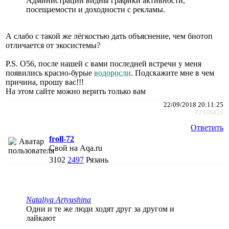
Администрации видны графики активности,
посещаемости и доходности с рекламы.
А слабо с такой же лёгкостью дать объяснение, чем биотоп
отличается от экосистемы?
P.S. О56, после нашей с вами последней встречи у меня
появились красно-бурые
водоросли
. Подскажите мне в чем
причина, прошу вас!!!
На этом сайте можно верить только вам
22/09/2018 20:11:25
#2536453
Ответить
froll-72
Свой на Aqa.ru
3102
2497
Рязань
Nataliya Artyushina
Одни и те же люди ходят друг за другом и
лайкают