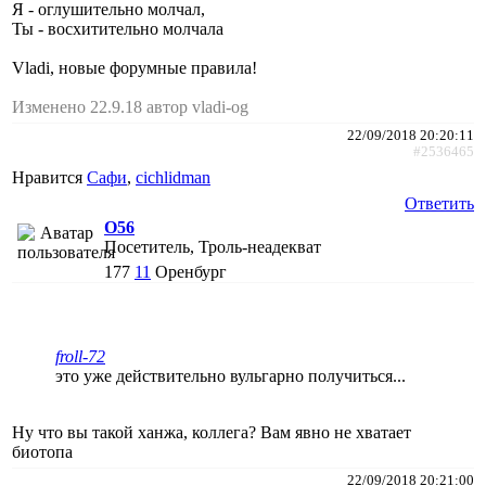
Я - оглушительно молчал,
Ты - восхитительно молчала
Vladi, новые форумные правила!
Изменено 22.9.18 автор vladi-og
22/09/2018 20:20:11
#2536465
Нравится
Сафи
,
cichlidman
Ответить
O56
Посетитель, Троль-неадекват
177
11
Оренбург
froll-72
это уже действительно вульгарно получиться...
Ну что вы такой ханжа, коллега? Вам явно не хватает
биотопа
22/09/2018 20:21:00