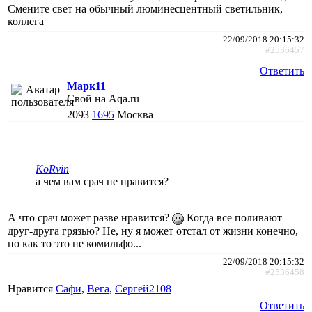
Смените свет на обычный люминесцентный светильник,
коллега
22/09/2018 20:15:32
#2536457
Ответить
Марк11
Свой на Aqa.ru
2093
1695
Москва
KoRvin
а чем вам срач не нравится?
А что срач может разве нравится?
Когда все поливают
друг-друга грязью? Не, ну я может отстал от жизни конечно,
но как то это не комильфо...
22/09/2018 20:15:32
#2536458
Нравится
Сафи
,
Вега
,
Сергей2108
Ответить