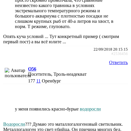
просто скромно промолчала, что сравнение
неизвестно какого травника в условиях
экстремального температурного режима и
большого аквариума с плотностью посадки не
слишком крупных рыб от 40-а литров на хвост, в
норм. Т режиме, глуповато.
Опять куча условий ... Тут конкретный пример ( смотрим
первый пост) а вы всё юлите ...
22/09/2018 20:15:15
#2536456
Ответить
O56
Посетитель, Троль-неадекват
177
11
Оренбург
у меня появились красно-бурые
водоросли
Водоросли
??? Думаю это маталлогалогеновый светильник.
Металлогалоген это свет-убийца. Он причина многих бед.