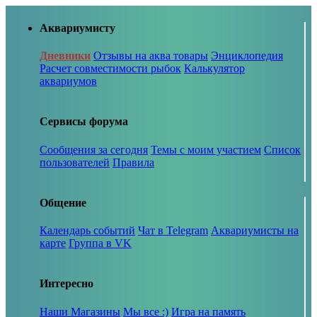
Аквариумисту
Дневники
Отзывы на аква товары
Энциклопедия
Расчет совместимости рыбок
Калькулятор
аквариумов
Сервисы форума
Сообщения за сегодня
Темы с моим участием
Список
пользователей
Правила
Общение
Календарь событий
Чат в Telegram
Аквариумисты на
карте
Группа в VK
Интересно
Наши Магазины
Мы все :)
Игра на память