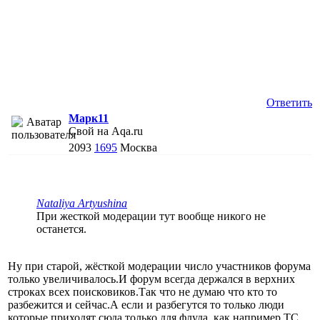
Ответить
Марк11
Свой на Aqa.ru
2093
1695
Москва
Nataliya Artyushina
При жесткой модерации тут вообще никого не
останется.
Ну при старой, жёсткой модерации число участников форума
только увеличивалось.И форум всегда держался в верхних
строках всех поисковиков.Так что не думаю что кто то
разбежится и сейчас.А если и разбегутся то только люди
которые приходят сюда только для флуда, как например ТС