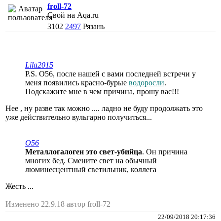
froll-72
Свой на Aqa.ru
3102
2497
Рязань
Lila2015
P.S. О56, после нашей с вами последней встречи у
меня появились красно-бурые
водоросли
.
Подскажите мне в чем причина, прошу вас!!!
Нее , ну разве так можно .... ладно не буду продолжать это
уже действительно вульгарно получиться...
O56
Металлогалоген это свет-убийца
. Он причина
многих бед. Смените свет на обычный
люминесцентный светильник, коллега
Жесть ...
Изменено 22.9.18 автор froll-72
22/09/2018 20:17:36