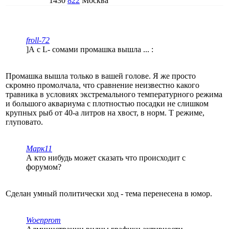
1430
822
Москва
froll-72
]А с L- сомами промашка вышла ... :
Промашка вышла только в вашей голове. Я же просто
скромно промолчала, что сравнение неизвестно какого
травника в условиях экстремального температурного режима
и большого аквариума с плотностью посадки не слишком
крупных рыб от 40-а литров на хвост, в норм. Т режиме,
глуповато.
Марк11
А кто нибудь может сказать что происходит с
форумом?
Сделан умный политически ход - тема перенесена в юмор.
Woenprom