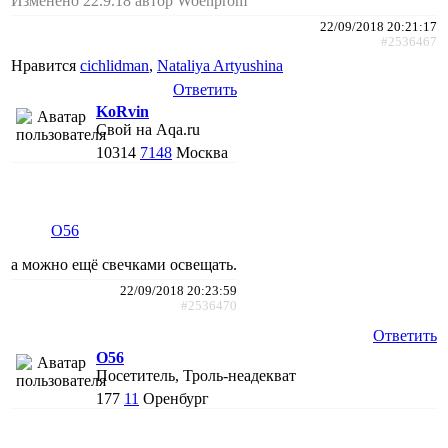
Изменено 22.9.18 автор Woenprom
22/09/2018 20:21:17
#2536467
Нравится
cichlidman
,
Nataliya Artyushina
Ответить
KoRvin
Свой на Aqa.ru
10314
7148
Москва
O56
а можно ещё свечками освещать.
22/09/2018 20:23:59
#2536470
Ответить
O56
Посетитель, Троль-неадекват
177
11
Оренбург